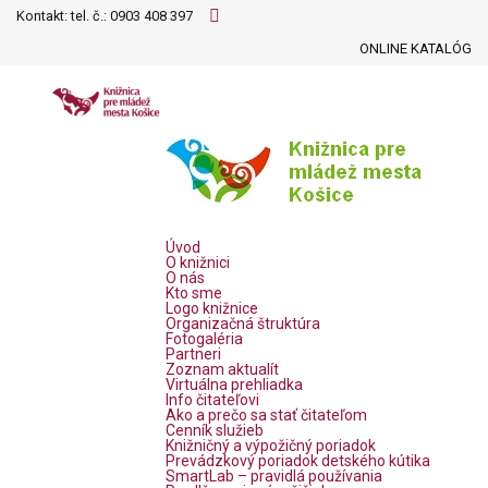
Kontakt: tel. č.:
0903 408 397
ONLINE KATALÓG
Úvod
O knižnici
O nás
Kto sme
Logo knižnice
Organizačná štruktúra
Fotogaléria
Partneri
Zoznam aktualít
Virtuálna prehliadka
Info čitateľovi
Ako a prečo sa stať čitateľom
Cenník služieb
Knižničný a výpožičný poriadok
Prevádzkový poriadok detského kútika
SmartLab – pravidlá používania