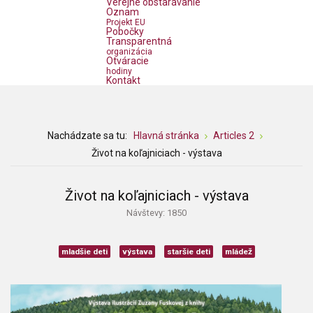
Verejné obstarávanie
Oznam
Projekt EU
Pobočky
Transparentná
organizácia
Otváracie
hodiny
Kontakt
Nachádzate sa tu:
Hlavná stránka
Articles 2
Život na koľajniciach - výstava
Život na koľajniciach - výstava
Návštevy: 1850
mladšie deti
výstava
staršie deti
mládež