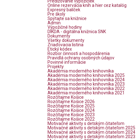
Predlžovanie výpožičiek
Online rezervácia kníh a hier cez katalóg
Expresný balíček
Pre školy
Spýtajte sa knižnice
Admin
Výpožičné hodiny
DIKDA - digitálna knižnica SNK
Dokumenty
Všetky dokumenty
Zriaďovacia listina
Etický kódex
Rozbor činnosti a hospodárenia
Pravidlá ochrany osobných údajov
Povinné informácie
Projekty
Akadémia moderného knihovníka
Akadémia moderného knihovníka 2025
Akadémia moderného knihovníka 2024
Akadémia moderného knihovníka 2023
Akadémia moderného knihovníka 2022
Akadémia moderného knihovníka 2021
Rozčítajme Košice
Rozčítajme Košice 2026
Rozčítajme Košice 2025
Rozčítajme Košice 2024
Rozčítajme Košice 2023
Rozčítajme Košice 2022
Motivačné aktivity s detským čitateľom
Motivačné aktivity s detským čitateľom 2025
Motivačné aktivity s detským čitateľom 2024
Motivačné aktivity s detským čitateľom 2023