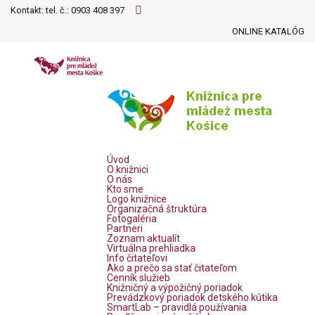
Kontakt: tel. č.:
0903 408 397
ONLINE KATALÓG
Úvod
O knižnici
O nás
Kto sme
Logo knižnice
Organizačná štruktúra
Fotogaléria
Partneri
Zoznam aktualít
Virtuálna prehliadka
Info čitateľovi
Ako a prečo sa stať čitateľom
Cenník služieb
Knižničný a výpožičný poriadok
Prevádzkový poriadok detského kútika
SmartLab – pravidlá používania