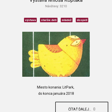
Návštevy: 3210
výstava
staršie deti
mládež
dospelí
Miesto konania: LitPark,
do konca januára 2018
ČÍTAŤ ĎALEJ...