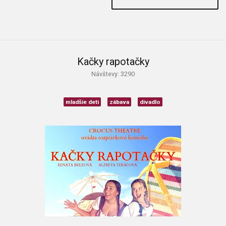
Kačky rapotačky
Návštevy: 3290
mladšie deti
zábava
divadlo