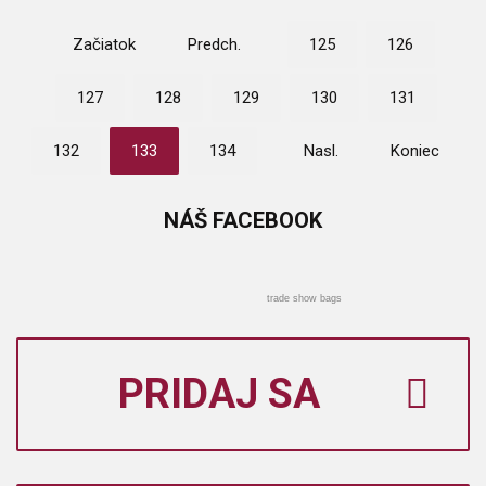
Začiatok
Predch.
125
126
127
128
129
130
131
132
133
134
Nasl.
Koniec
NÁŠ
FACEBOOK
trade show bags
PRIDAJ SA