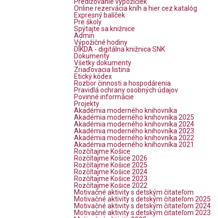
Predlžovanie výpožičiek
Online rezervácia kníh a hier cez katalóg
Expresný balíček
Pre školy
Spýtajte sa knižnice
Admin
Výpožičné hodiny
DIKDA - digitálna knižnica SNK
Dokumenty
Všetky dokumenty
Zriaďovacia listina
Etický kódex
Rozbor činnosti a hospodárenia
Pravidlá ochrany osobných údajov
Povinné informácie
Projekty
Akadémia moderného knihovníka
Akadémia moderného knihovníka 2025
Akadémia moderného knihovníka 2024
Akadémia moderného knihovníka 2023
Akadémia moderného knihovníka 2022
Akadémia moderného knihovníka 2021
Rozčítajme Košice
Rozčítajme Košice 2026
Rozčítajme Košice 2025
Rozčítajme Košice 2024
Rozčítajme Košice 2023
Rozčítajme Košice 2022
Motivačné aktivity s detským čitateľom
Motivačné aktivity s detským čitateľom 2025
Motivačné aktivity s detským čitateľom 2024
Motivačné aktivity s detským čitateľom 2023