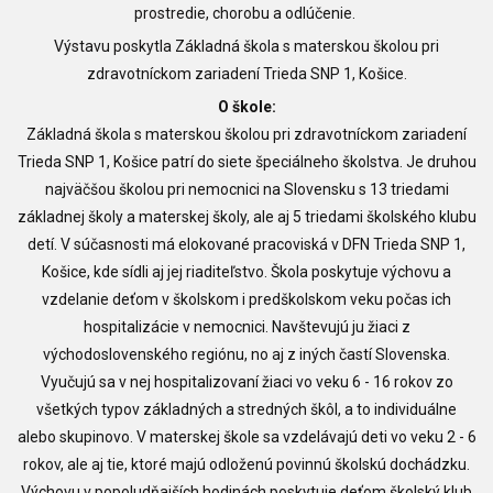
prostredie, chorobu a odlúčenie.
Výstavu poskytla
Základná škola s materskou školou pri
zdravotníckom zariadení Trieda SNP 1, Košice.
O škole:
Základná škola s materskou školou pri zdravotníckom zariadení
Trieda SNP 1, Košice patrí do siete špeciálneho školstva. Je druhou
najväčšou školou pri nemocnici na Slovensku s 13 triedami
základnej školy a materskej školy, ale aj 5 triedami školského klubu
detí. V súčasnosti má elokované pracoviská v DFN Trieda SNP 1,
Košice, kde sídli aj jej riaditeľstvo. Škola poskytuje výchovu a
vzdelanie deťom v školskom i predškolskom veku počas ich
hospitalizácie v nemocnici. Navštevujú ju žiaci z
východoslovenského regiónu, no aj z iných častí Slovenska.
Vyučujú sa v nej hospitalizovaní žiaci vo veku 6 - 16 rokov zo
všetkých typov základných a stredných škôl, a to individuálne
alebo skupinovo. V materskej škole sa vzdelávajú deti vo veku 2 - 6
rokov, ale aj tie, ktoré majú odloženú povinnú školskú dochádzku.
Výchovu v popoludňajších hodinách poskytuje deťom školský klub