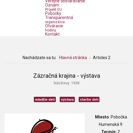
Verejné obstarávanie
Oznam
Projekt EU
Pobočky
Transparentná
organizácia
Otváracie
hodiny
Kontakt
Nachádzate sa tu:
Hlavná stránka
Articles 2
Zázračná krajina - výstava
Návštevy: 1938
mladšie deti
výstava
staršie deti
Miesto
: Pobočka
Humenská 9
Termín:
2.