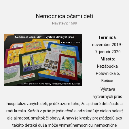
Nemocnica očami detí
Návštevy: 1699
Termín:
6.
november 2019 -
7. január 2020
Miesto:
Nezábudka,
Poľovnícka 5,
Košice
Výstava
výtvarných prác
hospitalizovaných detí, je dôkazom toho, že aj choré deti často a
radi kreslia. Každá z prác je jedinečná a odzrkadľuje nielen bolesť
ale aj radosť, smútok či obavy. A navyše kresby prezrádzajú ako
takáto detská duša môže vnímať nemocnicu, nemocničné