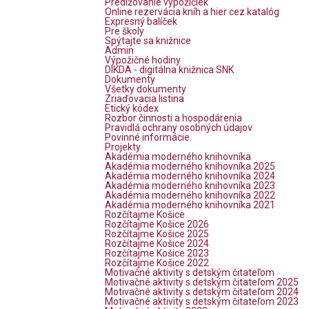
Predlžovanie výpožičiek
Online rezervácia kníh a hier cez katalóg
Expresný balíček
Pre školy
Spýtajte sa knižnice
Admin
Výpožičné hodiny
DIKDA - digitálna knižnica SNK
Dokumenty
Všetky dokumenty
Zriaďovacia listina
Etický kódex
Rozbor činnosti a hospodárenia
Pravidlá ochrany osobných údajov
Povinné informácie
Projekty
Akadémia moderného knihovníka
Akadémia moderného knihovníka 2025
Akadémia moderného knihovníka 2024
Akadémia moderného knihovníka 2023
Akadémia moderného knihovníka 2022
Akadémia moderného knihovníka 2021
Rozčítajme Košice
Rozčítajme Košice 2026
Rozčítajme Košice 2025
Rozčítajme Košice 2024
Rozčítajme Košice 2023
Rozčítajme Košice 2022
Motivačné aktivity s detským čitateľom
Motivačné aktivity s detským čitateľom 2025
Motivačné aktivity s detským čitateľom 2024
Motivačné aktivity s detským čitateľom 2023