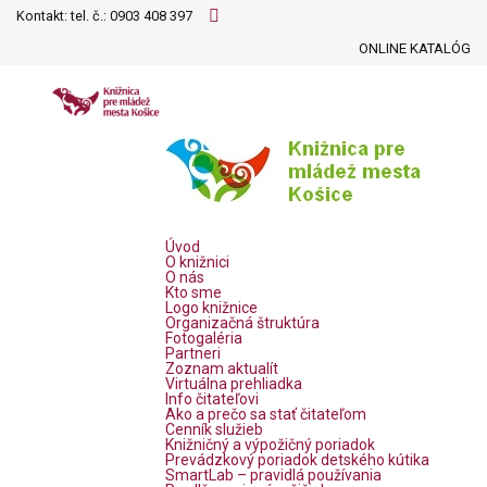
Kontakt: tel. č.:
0903 408 397
ONLINE KATALÓG
Úvod
O knižnici
O nás
Kto sme
Logo knižnice
Organizačná štruktúra
Fotogaléria
Partneri
Zoznam aktualít
Virtuálna prehliadka
Info čitateľovi
Ako a prečo sa stať čitateľom
Cenník služieb
Knižničný a výpožičný poriadok
Prevádzkový poriadok detského kútika
SmartLab – pravidlá používania