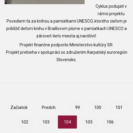
Cyklus podujatí v
rámci projektu
Povediem ťa za knihou a pamiatkami UNESCO, ktorého cieľom je
priblížiť deťom knihu v Braillovom písme o pamiatkach UNESCO a
zároveň tieto miesta aj navštíviť.
Projekt finančne podporilo Ministerstvo kultúry SR.
Projekt prebieha v spolupráci so združením Karpatský euroregión
Slovensko.
Začiatok
Predch.
99
100
101
102
103
104
105
106