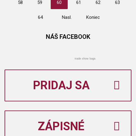
58
59
60
61
62
63
64
Nasl.
Koniec
NÁŠ
FACEBOOK
trade show bags
PRIDAJ SA
ZÁPISNÉ