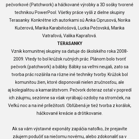
pečvorkové (Patchwork) a háčkované výrobky a 3D sošky tvorené
technikou PowerPool. Všetky práce vyšli z dielne skupiny
Terasanky. Konkrétne ich autorkami sú Anka Ciprusová, Norika
Kučerová, Marika Karabiňošová, Lucka Pečovská, Marika
Vatraľová, Valika Kapraľová.
TERASANKY
Vznik komunitnej skupiny sa datuje do školského roka 2008-
2009.
Vtedy to bol krúžok ručných prác. Plánom bolo tvoriť
pečvork
(patchwork)
a bábky. Bábky sa veľmi neujali, zato sa
tvorba prác rozšírila na rôzne iné techniky
tvorby. Krúžok bol
komunitou
žien, ktoré disponovali nielen zručnosťou, ale
aj
kolegialitou a kamarátstvom. Pečvork doteraz ostal v popredí
ich záujmu,
sezónne sa však vyrábajú ozdoby na stromček, na
Veľkú noc a na iné
príležitosti.
Obľúbená je tiež tvorba z korálok,
háčkované kreácie a drôtikovanie.
Ak sa vám výstavné exponáty zapáčia natoľko, že prejavíte
záujem podučiť sa niečomu novému, alebo zdokonaliť sa v