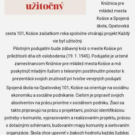
Knižnica pre
mládež mesta
Košice a Spojená
škola, Opatovská
cesta 101, Košice začiatkom roka spoločne otvárajú projekt Každý
vie byť užitočný.
P
ilotným podujatím bude zábavný kvíz o meste Košice pri
príležitosti dňa ich oslobodenia (19. 1. 1945). Podujatie je určené
zamestnancom Knižnice pre mládež mesta Košice a má
poskytnúť mladým ľuďom s telesným postihnutím priestor k
prezentácii svojich zručností pri tvorbe verejných podujatí.
Spojená škola na Opatovskej 101, Košice sa orientuje na sociálnu
ekonomiku a sociálne
podnikanie. Cieľom je pripraviť svojich
absolventov na prácu prioritne v sociálnom podniku. Žiaci sa
takto
pripravujú na prácu s projektami, počnúc identifikáciou
potreby v komunite, vypracovaním a realizovaním projektu, prácou
s dotačnými
schémami, budovaním mapy komunity a sieťovaním
organizácie. Škola chce upevniť v žiakoch hodnotu každej ľudskej