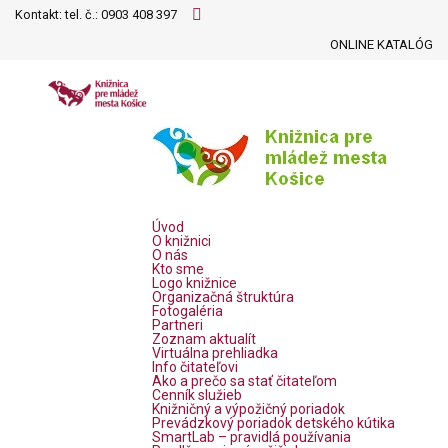
Kontakt: tel. č.:
0903 408 397
ONLINE KATALÓG
Úvod
O knižnici
O nás
Kto sme
Logo knižnice
Organizačná štruktúra
Fotogaléria
Partneri
Zoznam aktualít
Virtuálna prehliadka
Info čitateľovi
Ako a prečo sa stať čitateľom
Cenník služieb
Knižničný a výpožičný poriadok
Prevádzkový poriadok detského kútika
SmartLab – pravidlá používania