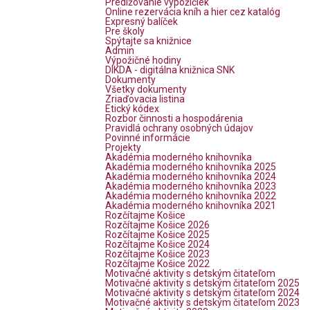
Predlžovanie výpožičiek
Online rezervácia kníh a hier cez katalóg
Expresný balíček
Pre školy
Spýtajte sa knižnice
Admin
Výpožičné hodiny
DIKDA - digitálna knižnica SNK
Dokumenty
Všetky dokumenty
Zriaďovacia listina
Etický kódex
Rozbor činnosti a hospodárenia
Pravidlá ochrany osobných údajov
Povinné informácie
Projekty
Akadémia moderného knihovníka
Akadémia moderného knihovníka 2025
Akadémia moderného knihovníka 2024
Akadémia moderného knihovníka 2023
Akadémia moderného knihovníka 2022
Akadémia moderného knihovníka 2021
Rozčítajme Košice
Rozčítajme Košice 2026
Rozčítajme Košice 2025
Rozčítajme Košice 2024
Rozčítajme Košice 2023
Rozčítajme Košice 2022
Motivačné aktivity s detským čitateľom
Motivačné aktivity s detským čitateľom 2025
Motivačné aktivity s detským čitateľom 2024
Motivačné aktivity s detským čitateľom 2023