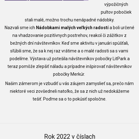
výpožičných
pultov pobočiek
stali malé, možno trochu nenápadné nádobky.
Nazvali sme ich
Nádobkami malých veľkých radostí
a boli určené
na vhadzovanie pozitívnych postrehov, reakcií či zážitkov z
bežných dní návštevníkov. Keď sme aktivitu v januári spúšťali,
sľúbili sme, že sa k nej raz vrátime a o malé radosti sa s vami
podelíme. Výstava už potešila návštevníkov pobočky LitPark a
teraz pomôže zlepšiť náladu a prípadne inšpirovať návštevníkov
pobočky Merkúr.
Našim zámerom je vzbudiť u vás záujem zamyslieť sa, prečo nám
niektoré veci zovšedneli natoľko, že sa z nich už nedokážeme
tešiť. Poďme sa o to pokúsiť spoločne.
Rok 2022 v číslach