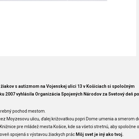
 žiakov s autizmom na Vojenskej ulici 13 v Košiciach
si spoločným
oku 2007 vyhlásila Organizácia Spojených Národov za Svetový deň 
farebný pochod mestom.
jdu cez Moyzesovu ulicu, ďalej križovatkou popri Dome umenia a smerom d
nižnice pre mládež mesta Košice, kde sa všetci stretnú, aby spoločne ot
oveň spojená s výstavou žiackych prác
Môj svet je iný ako tvoj.