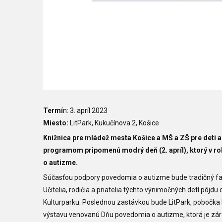
Termí
n: 3. apríl 2023
Miesto:
LitPark, Kukučínova 2, Košice
Knižnica pre mládež mesta Košice a
MŠ a ZŠ pre deti a
programom pripomenú modrý deň (2. apríl), ktorý v r
o autizme.
Súčasťou podpory povedomia o autizme bude tradičný 
Učitelia, rodičia a priatelia týchto výnimočných detí pô
Kulturparku. Poslednou zastávkou bude LitPark, pobočka K
výstavu venovanú Dňu povedomia o autizme, ktorá je zár