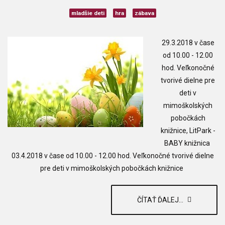
mladšie deti
hra
zábava
29.3.2018 v čase
od 10.00 - 12.00
hod. Veľkonočné
tvorivé dielne pre
deti v
mimoškolských
pobočkách
knižnice, LitPark -
BABY knižnica
03.4.2018 v čase od 10.00 - 12.00 hod.
Veľkonočné tvorivé dielne
pre deti v mimoškolských pobočkách knižnice
ČÍTAŤ ĎALEJ...