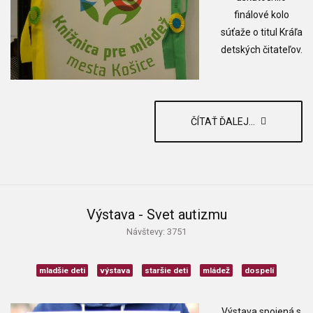
finálové kolo
súťaže o titul Kráľa
detských čitateľov.
ČÍTAŤ ĎALEJ...
Výstava - Svet autizmu
Návštevy: 3751
mladšie deti
výstava
staršie deti
mládež
dospelí
Výstava spojená s