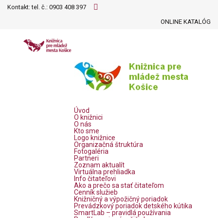
Kontakt: tel. č.:
0903 408 397
ONLINE KATALÓG
Úvod
O knižnici
O nás
Kto sme
Logo knižnice
Organizačná štruktúra
Fotogaléria
Partneri
Zoznam aktualít
Virtuálna prehliadka
Info čitateľovi
Ako a prečo sa stať čitateľom
Cenník služieb
Knižničný a výpožičný poriadok
Prevádzkový poriadok detského kútika
SmartLab – pravidlá používania