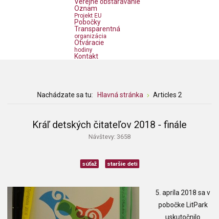
Verejné obstarávanie
Oznam
Projekt EU
Pobočky
Transparentná
organizácia
Otváracie
hodiny
Kontakt
Nachádzate sa tu:
Hlavná stránka
Articles 2
Kráľ detských čitateľov 2018 - finále
Návštevy: 3658
súťaž
staršie deti
5. apríla 2018 sa v
pobočke LitPark
uskutočnilo