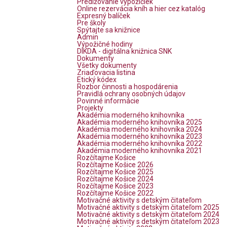
Predlžovanie výpožičiek
Online rezervácia kníh a hier cez katalóg
Expresný balíček
Pre školy
Spýtajte sa knižnice
Admin
Výpožičné hodiny
DIKDA - digitálna knižnica SNK
Dokumenty
Všetky dokumenty
Zriaďovacia listina
Etický kódex
Rozbor činnosti a hospodárenia
Pravidlá ochrany osobných údajov
Povinné informácie
Projekty
Akadémia moderného knihovníka
Akadémia moderného knihovníka 2025
Akadémia moderného knihovníka 2024
Akadémia moderného knihovníka 2023
Akadémia moderného knihovníka 2022
Akadémia moderného knihovníka 2021
Rozčítajme Košice
Rozčítajme Košice 2026
Rozčítajme Košice 2025
Rozčítajme Košice 2024
Rozčítajme Košice 2023
Rozčítajme Košice 2022
Motivačné aktivity s detským čitateľom
Motivačné aktivity s detským čitateľom 2025
Motivačné aktivity s detským čitateľom 2024
Motivačné aktivity s detským čitateľom 2023