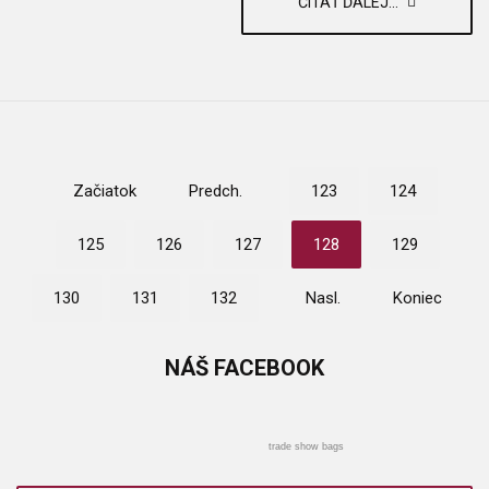
ČÍTAŤ ĎALEJ...
Začiatok
Predch.
123
124
125
126
127
128
129
130
131
132
Nasl.
Koniec
NÁŠ
FACEBOOK
trade show bags