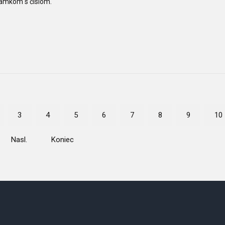
ramkom s číslom.
3
4
5
6
7
8
9
10
Nasl.
Koniec