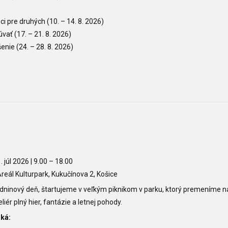
eci pre druhých
(10.
– 14. 8. 2026)
čúvať
(17.
– 21. 8. 2026)
ešenie
(24.
– 28. 8. 2026)
. júl 2026 | 9.00
–
18.00
reál Kulturpark, Kukučínova 2, Košice
dninový deň, štartujeme v veľkým piknikom v parku, ktorý premeníme
na
eliér plný hier, fantázie a letnej pohody
.
aká: