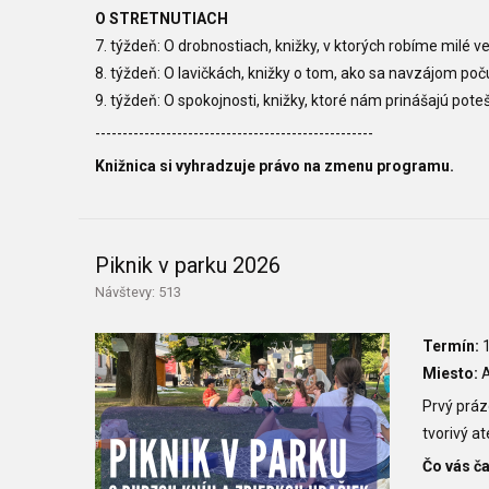
O STRETNUTIACH
7. týždeň: O drobnostiach, knižky, v ktorých robíme milé v
8. týždeň: O lavičkách, knižky o tom, ako sa navzájom po
9. týždeň: O spokojnosti, knižky, ktoré nám prinášajú pot
---------------------------------------------------
Knižnica si vyhradzuje právo na zmenu programu.
Piknik v parku 2026
Návštevy: 513
Termín:
1
Miesto:
A
Prvý práz
tvorivý at
Čo vás č