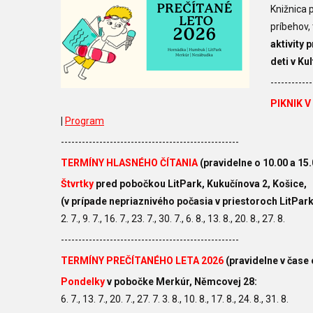
Knižnica 
príbehov, 
aktivity 
deti v Ku
------------
PIKNIK 
|
Program
---------------------------------------------------
TERMÍNY HLASNÉHO ČÍTANIA
(pravidelne o 10.00 a 15.
Štvrtky
pred pobočkou LitPark,
Kukučínova 2, Košice,
(v prípade nepriaznivého počasia v priestoroch LitPar
2. 7., 9. 7., 16. 7., 23. 7., 30. 7., 6. 8., 13. 8., 20. 8., 27. 8.
---------------------------------------------------
TERMÍNY PREČÍTANÉHO LETA 2026
(pravidelne v čase 
Pondelky
v pobočke Merkúr, Němcovej 28:
6. 7., 13. 7., 20. 7., 27. 7. 3. 8., 10. 8., 17. 8., 24. 8., 31. 8.