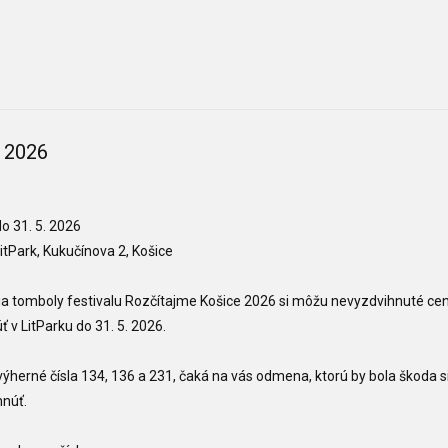
e 2026
o 31. 5. 2026
itPark, Kukučínova 2, Košice
a tomboly festivalu Rozčítajme Košice 2026 si môžu nevyzdvihnuté ce
ť v LitParku do 31. 5. 2026.
ýherné čísla 134, 136 a 231, čaká na vás odmena, ktorú by bola škoda s
núť.