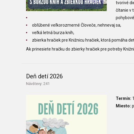
tvorivé di
čítanie v 
pohybové 
obľúbené veľkorozmerné Človeče, nehnevaj sa,
veľká letná burza kníh,
zbierka hračiek pre Knižnicu hračiek, ktorá pomáha de
Ak prinesiete hračku do zbierky hračiek pre potreby Kniž
Deň detí 2026
Návštevy: 241
Termín:
1
Miesto:
p