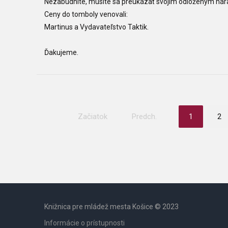
Nezabudnite, musíte sa preukázať svojim odloženým ná
Ceny do tomboly venovali:
Martinus a Vydavateľstvo Taktik.
Ďakujeme.
Začiatok
Predch.
1
2
Knižnica pre mládež mesta Košice © 2023
Informácie o prístupnosti