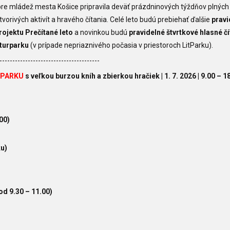
pre mládež mesta Košice pripravila deväť prázdninových týždňov plných
tvorivých aktivít a hravého čítania.
Celé leto budú prebiehať ďalšie
pravi
projektu Prečítané leto
a novinkou budú
pravidelné štvrtkové hlasné čí
lturparku
(v prípade nepriaznivého počasia v priestoroch LitParku).
---------------------------------------
V PARKU
s veľkou burzou kníh a zbierkou hračiek | 1. 7. 2026 | 9.00 – 1
00)
ku)
od 9.30 – 11.00)