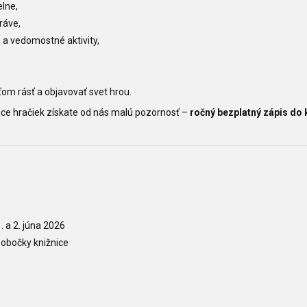
elne,
tráve,
a vedomostné aktivity,
ťom rásť a objavovať svet hrou.
nice hračiek získate od nás malú pozornosť –
ročný bezplatný zápis do 
. a 2. júna 2026
obočky knižnice