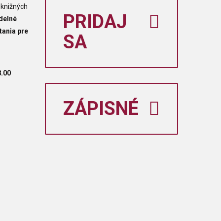
 knižných
PRIDAJ
delné
tania pre
SA
8.00
ZÁPISNÉ