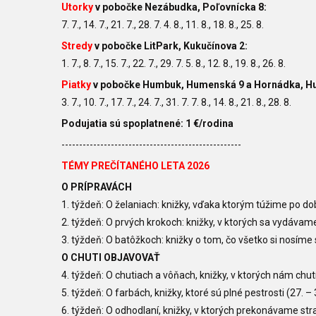
Utorky
v pobočke Nezábudka, Poľovnícka 8:
7. 7., 14. 7., 21. 7., 28. 7. 4. 8., 11. 8., 18. 8., 25. 8.
Stredy
v pobočke LitPark, Kukučínova 2:
1. 7., 8. 7., 15. 7., 22. 7., 29. 7. 5. 8., 12. 8., 19. 8., 26. 8.
Piatky
v pobočke Humbuk, Humenská 9 a Hornádka, Hu
3. 7., 10. 7., 17. 7., 24. 7., 31. 7. 7. 8., 14. 8., 21. 8., 28. 8.
Podujatia sú spoplatnené: 1 €/rodina
---------------------------------------------------
TÉMY PREČÍTANÉHO LETA 2026
O PRÍPRAVÁCH
1. týždeň: O želaniach: knižky, vďaka ktorým túžime po d
2. týždeň: O prvých krokoch: knižky, v ktorých sa vydávam
3. týždeň: O batôžkoch: knižky o tom, čo všetko si nosím
O CHUTI OBJAVOVAŤ
4. týždeň: O chutiach a vôňach, knižky, v ktorých nám chut
5. týždeň: O farbách, knižky, ktoré sú plné pestrosti
(27.
– 
6. týždeň: O odhodlaní, knižky, v ktorých prekonávame st