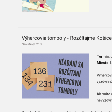
Výhercovia tomboly - Rozčítajme Košic
Návštevy: 210
Termín:
d
Miesto:
L
Výhercovi
vyzdvihnú
Ak máte v
nevyzdvih