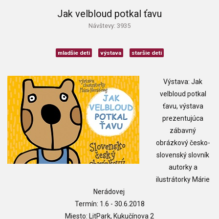
Jak velbloud potkal ťavu
Návštevy: 3935
mladšie deti
výstava
staršie deti
Výstava: J
ak
velbloud potkal
ťavu, výstava
prezentujúca
zábavný
obrázkový česko-
slovenský slovník
autorky a
ilustrátorky Márie
Nerádovej
Termín: 1.6 - 30.6.2018
Miesto: LitPark, Kukučínova 2