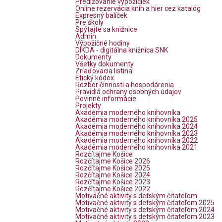
Predlžovanie výpožičiek
Online rezervácia kníh a hier cez katalóg
Expresný balíček
Pre školy
Spýtajte sa knižnice
Admin
Výpožičné hodiny
DIKDA - digitálna knižnica SNK
Dokumenty
Všetky dokumenty
Zriaďovacia listina
Etický kódex
Rozbor činnosti a hospodárenia
Pravidlá ochrany osobných údajov
Povinné informácie
Projekty
Akadémia moderného knihovníka
Akadémia moderného knihovníka 2025
Akadémia moderného knihovníka 2024
Akadémia moderného knihovníka 2023
Akadémia moderného knihovníka 2022
Akadémia moderného knihovníka 2021
Rozčítajme Košice
Rozčítajme Košice 2026
Rozčítajme Košice 2025
Rozčítajme Košice 2024
Rozčítajme Košice 2023
Rozčítajme Košice 2022
Motivačné aktivity s detským čitateľom
Motivačné aktivity s detským čitateľom 2025
Motivačné aktivity s detským čitateľom 2024
Motivačné aktivity s detským čitateľom 2023