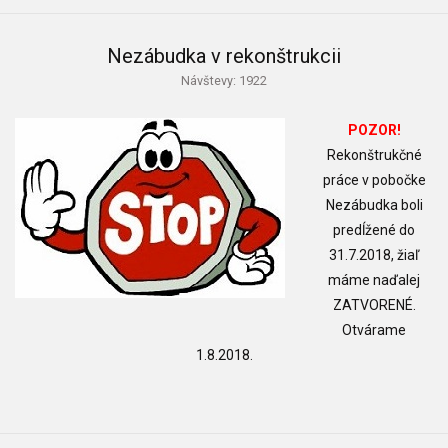
Nezábudka v rekonštrukcii
Návštevy: 1922
POZOR!
Rekonštrukčné
práce v pobočke
Nezábudka boli
predĺžené do
31.7.2018, žiaľ
máme naďalej
ZATVORENÉ.
Otvárame
1.8.2018.