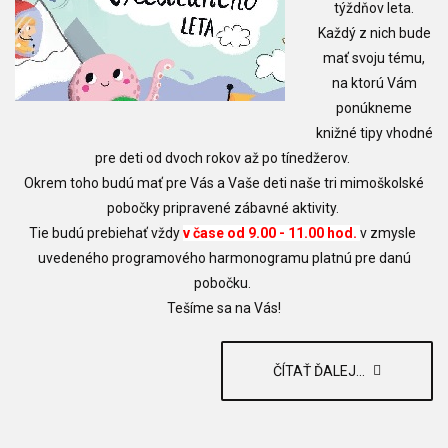
týždňov leta.
Každý z nich bude
mať svoju tému,
na ktorú Vám
ponúkneme
knižné tipy vhodné
pre deti od dvoch rokov až po tínedžerov.
Okrem toho budú mať pre Vás a Vaše deti naše tri mimoškolské
pobočky pripravené zábavné aktivity.
Tie budú prebiehať vždy
v čase od 9.00 - 11.00 hod.
v zmysle
uvedeného programového harmonogramu platnú pre danú
pobočku.
Tešíme sa na Vás!
ČÍTAŤ ĎALEJ...