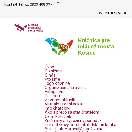
Kontakt: tel. č.:
0903 408 397
ONLINE KATALÓG
Úvod
O knižnici
O nás
Kto sme
Logo knižnice
Organizačná štruktúra
Fotogaléria
Partneri
Zoznam aktualít
Virtuálna prehliadka
Info čitateľovi
Ako a prečo sa stať čitateľom
Cenník služieb
Knižničný a výpožičný poriadok
Prevádzkový poriadok detského kútika
SmartLab – pravidlá používania