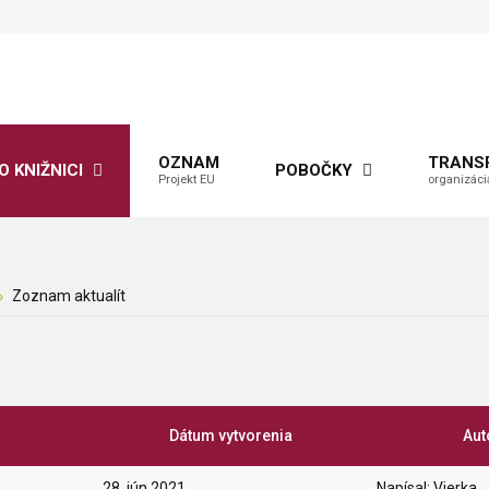
OZNAM
TRANS
O KNIŽNICI
POBOČKY
Projekt EU
organizáci
Zoznam aktualít
Dátum vytvorenia
Aut
28. jún 2021
Napísal: Vierka