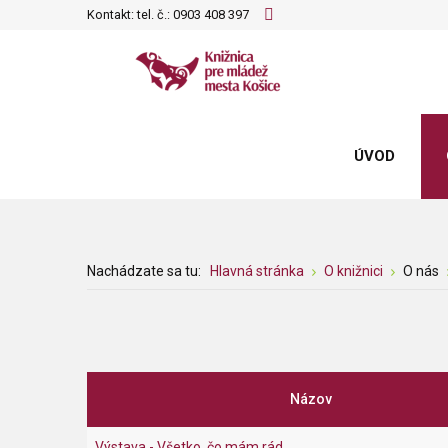
Kontakt: tel. č.:
0903 408 397
ÚVOD
Nachádzate sa tu:
Hlavná stránka
O knižnici
O nás
Názov
Výstava - Všetko, čo mám rád