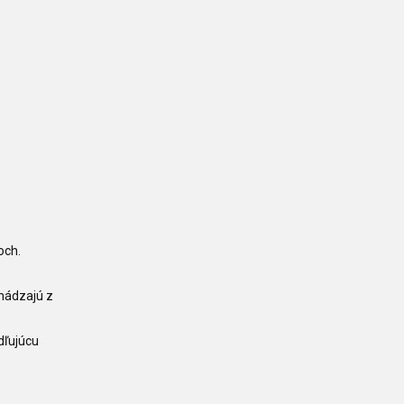
och.
chádzajú z
dľujúcu