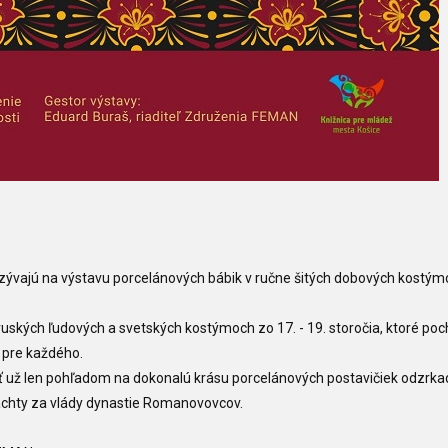
ývajú na výstavu porcelánových bábik v ručne šitých dobových kostým
v ruských ľudových a svetských kostýmoch zo 17. - 19. storočia, ktoré po
 pre každého.
ešiť už len pohľadom na dokonalú krásu porcelánových postavičiek odzrka
šľachty za vlády dynastie Romanovovcov.