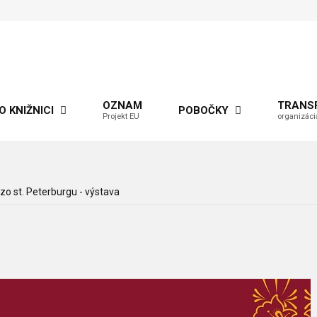
OZNAM
TRANS
O KNIŽNICI
POBOČKY
Projekt EU
organizáci
zo st. Peterburgu - výstava