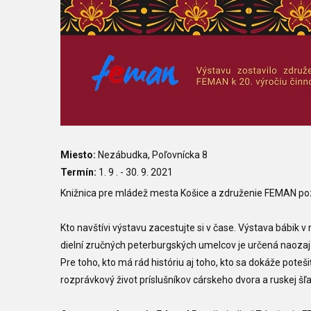
Miesto:
Nezábudka, Poľovnícka 8
Termín:
1. 9 . - 30. 9. 2021
Knižnica pre mládež mesta Košice a združenie FEMAN poz
Kto navštívi výstavu zacestujte si v čase. Výstava bábik 
dielní zručných peterburgských umelcov je určená naozaj
Pre toho, kto má rád históriu aj toho, kto sa dokáže pot
rozprávkový život príslušníkov cárskeho dvora a ruskej 