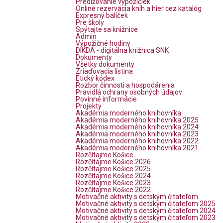
Predlžovanie výpožičiek
Online rezervácia kníh a hier cez katalóg
Expresný balíček
Pre školy
Spýtajte sa knižnice
Admin
Výpožičné hodiny
DIKDA - digitálna knižnica SNK
Dokumenty
Všetky dokumenty
Zriaďovacia listina
Etický kódex
Rozbor činnosti a hospodárenia
Pravidlá ochrany osobných údajov
Povinné informácie
Projekty
Akadémia moderného knihovníka
Akadémia moderného knihovníka 2025
Akadémia moderného knihovníka 2024
Akadémia moderného knihovníka 2023
Akadémia moderného knihovníka 2022
Akadémia moderného knihovníka 2021
Rozčítajme Košice
Rozčítajme Košice 2026
Rozčítajme Košice 2025
Rozčítajme Košice 2024
Rozčítajme Košice 2023
Rozčítajme Košice 2022
Motivačné aktivity s detským čitateľom
Motivačné aktivity s detským čitateľom 2025
Motivačné aktivity s detským čitateľom 2024
Motivačné aktivity s detským čitateľom 2023