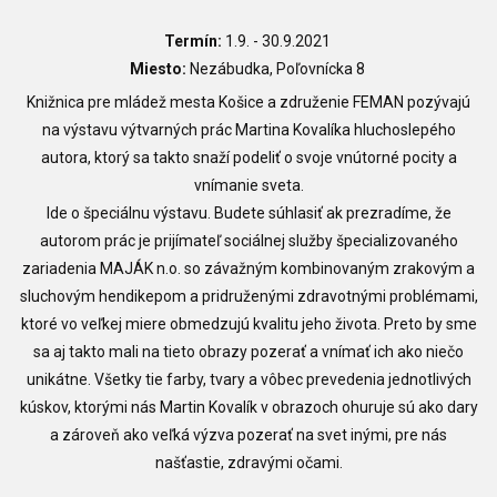
Termín:
1
.9. - 30.9.2021
Miesto:
Nezábudka, Poľovnícka 8
Knižnica pre mládež mesta Košice a združenie FEMAN pozývajú
na výstavu výtvarných prác Martina Kovalíka hluchoslepého
autora, ktorý sa takto snaží podeliť o svoje vnútorné pocity a
vnímanie sveta.
Ide o špeciálnu výstavu. Budete súhlasiť ak prezradíme, že
autorom prác je prijímateľ sociálnej služby špecializovaného
zariadenia MAJÁK n.o. so závažným kombinovaným zrakovým a
sluchovým hendikepom a pridruženými zdravotnými problémami,
ktoré vo veľkej miere obmedzujú kvalitu jeho života. Preto by sme
sa aj takto mali na tieto obrazy pozerať a vnímať ich ako niečo
unikátne. Všetky tie farby, tvary a vôbec prevedenia jednotlivých
kúskov, ktorými nás Martin Kovalík v obrazoch ohuruje sú ako dary
a zároveň ako veľká výzva pozerať na svet inými, pre nás
našťastie, zdravými očami.