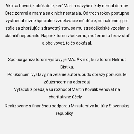
Ako sa hovorí, klobúk dole, keď Martin navyše nikdy nemal domov.
Otec zomrel a mama sa o nich nestarala. Od troch rokov postupne
vystriedal rôzne špeciálne vzdelávacie inštitúcie, no nakoniec, pre
stále sa zhoršujúci zdravotný stav, sa mu stredoškolské vzdelanie
ukončiť nepodarilo. Napriek tomu všetkému, môžeme tu teraz stáť
a obdivovať, to čo dokázal.
Spoluorganizátorom výstavy je MAJÁK n.o., kurátorom Helmut
Bistika.
Po ukončení výstavy, na želanie autora, budú obrazy ponúknuté
záujemcom na odpredaj.
Výťažok z predaja sa rozhodol Martin Kovalík venovať na
charitatívne účely.
Realizovane s finančnou podporou Ministerstva kultúry Slovenskej
republiky.