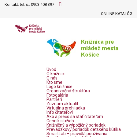
Kontakt: tel. č.:
0903 408 397
ONLINE KATALÓG
Úvod
O knižnici
O nás
Kto sme
Logo knižnice
Organizačná štruktúra
Fotogaléria
Partneri
Zoznam aktualít
Virtuálna prehliadka
Info čitateľovi
Ako a prečo sa stať čitateľom
Cenník služieb
Knižničný a výpožičný poriadok
Prevádzkový poriadok detského kútika
SmartLab – pravidlá používania