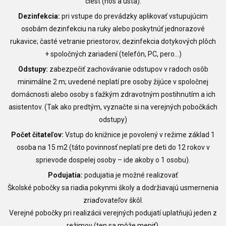
ciest (nos a ústa).
Dezinfekcia:
pri vstupe do prevádzky aplikovať vstupujúcim
osobám dezinfekciu na ruky alebo poskytnúť jednorazové
rukavice; časté vetranie priestorov; dezinfekcia dotykových plôch
+ spoločných zariadení (telefón, PC, pero...)
Odstupy:
zabezpečiť zachovávanie odstupov v radoch osôb
minimálne 2 m; uvedené neplatí pre osoby žijúce v spoločnej
domácnosti alebo osoby s ťažkým zdravotným postihnutím a ich
asistentov. (Tak ako predtým, vyznačte si na verejných pobočkách
odstupy)
Počet čitateľov:
Vstup do knižnice je povolený v režime základ 1
osoba na 15 m2 (táto povinnosť neplatí pre deti do 12 rokov v
sprievode dospelej osoby – ide akoby o 1 osobu).
Podujatia:
podujatia je možné realizovať
Školské pobočky sa riadia pokynmi školy a dodržiavajú usmernenia
zriaďovateľov škôl.
Verejné pobočky pri realizácii verejných podujatí uplatňujú jeden z
režimov (ten sa môže meniť).