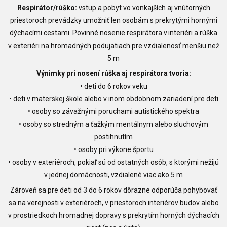
Respirátor/rúško:
vstup a pobyt vo vonkajších aj vnútorných
priestoroch prevádzky umožniť len osobám s prekrytými hornými
dýchacími cestami. Povinné nosenie respirátora v interiéri a rúška
v exteriéri na hromadných podujatiach pre vzdialenosť menšiu než
5 m
Výnimky pri nosení rúška aj respirátora tvoria:
• deti do 6 rokov veku
• deti v materskej škole alebo v inom obdobnom zariadení pre deti
• osoby so závažnými poruchami autistického spektra
• osoby so stredným a ťažkým mentálnym alebo sluchovým
postihnutím
• osoby pri výkone športu
• osoby v exteriéroch, pokiaľ sú od ostatných osôb, s ktorými nežijú
v jednej domácnosti, vzdialené viac ako 5 m
Zároveň sa pre deti od 3 do 6 rokov dôrazne odporúča pohybovať
sa na verejnosti v exteriéroch, v priestoroch interiérov budov alebo
v prostriedkoch hromadnej dopravy s prekrytím horných dýchacích