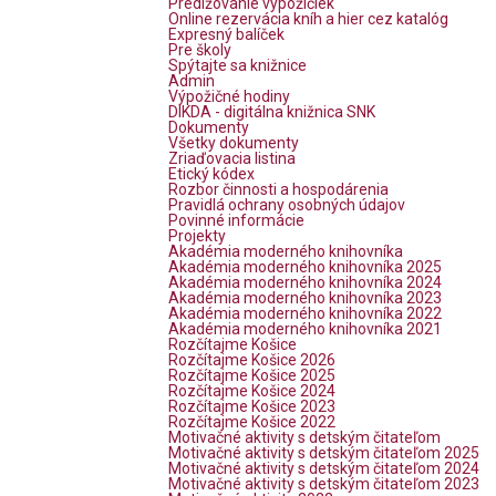
Predlžovanie výpožičiek
Online rezervácia kníh a hier cez katalóg
Expresný balíček
Pre školy
Spýtajte sa knižnice
Admin
Výpožičné hodiny
DIKDA - digitálna knižnica SNK
Dokumenty
Všetky dokumenty
Zriaďovacia listina
Etický kódex
Rozbor činnosti a hospodárenia
Pravidlá ochrany osobných údajov
Povinné informácie
Projekty
Akadémia moderného knihovníka
Akadémia moderného knihovníka 2025
Akadémia moderného knihovníka 2024
Akadémia moderného knihovníka 2023
Akadémia moderného knihovníka 2022
Akadémia moderného knihovníka 2021
Rozčítajme Košice
Rozčítajme Košice 2026
Rozčítajme Košice 2025
Rozčítajme Košice 2024
Rozčítajme Košice 2023
Rozčítajme Košice 2022
Motivačné aktivity s detským čitateľom
Motivačné aktivity s detským čitateľom 2025
Motivačné aktivity s detským čitateľom 2024
Motivačné aktivity s detským čitateľom 2023