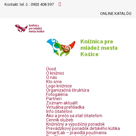
Kontakt: tel. č.:
0903 408 397
ONLINE KATALÓG
Úvod
O knižnici
O nás
Kto sme
Logo knižnice
Organizačná štruktúra
Fotogaléria
Partneri
Zoznam aktualít
Virtuálna prehliadka
Info čitateľovi
Ako a prečo sa stať čitateľom
Cenník služieb
Knižničný a výpožičný poriadok
Prevádzkový poriadok detského kútika
SmartLab – pravidlá používania