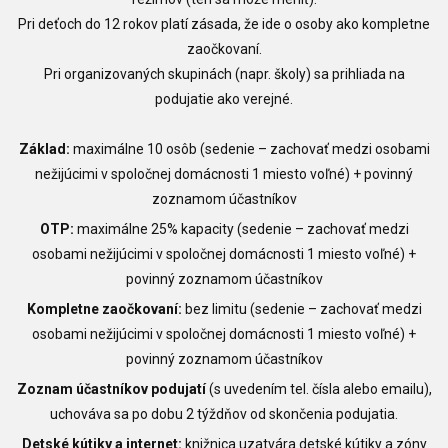
Pri deťoch do 12 rokov platí zásada, že ide o osoby ako kompletne
zaočkovaní.
Pri organizovaných skupinách (napr. školy) sa prihliada na
podujatie ako verejné.
Základ:
maximálne 10 osôb (sedenie – zachovať medzi osobami
nežijúcimi v spoločnej domácnosti 1 miesto voľné) + povinný
zoznamom účastníkov
OTP:
maximálne 25% kapacity (sedenie – zachovať medzi
osobami nežijúcimi v spoločnej domácnosti 1 miesto voľné) +
povinný zoznamom účastníkov
Kompletne zaočkovaní:
bez limitu (sedenie – zachovať medzi
osobami nežijúcimi v spoločnej domácnosti 1 miesto voľné) +
povinný zoznamom účastníkov
Zoznam účastníkov podujatí
(s uvedením tel. čísla alebo emailu),
uchováva sa po dobu 2 týždňov od skončenia podujatia.
Detské kútiky a internet:
knižnica uzatvára detské kútiky a zóny