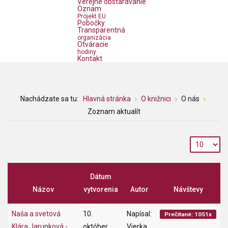
Verejné obstarávanie
Oznam
Projekt EU
Pobočky
Transparentná
organizácia
Otváracie
hodiny
Kontakt
Nachádzate sa tu:
Hlavná stránka
O knižnici
O nás
Zoznam aktualít
Dátum
Názov
vytvorenia
Autor
Návštevy
Naša a svetová
10.
Napísal:
Prečítané: 1051x
Klára Jarunková -
október
Vierka