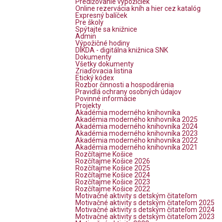
Predlžovanie výpožičiek
Online rezervácia kníh a hier cez katalóg
Expresný balíček
Pre školy
Spýtajte sa knižnice
Admin
Výpožičné hodiny
DIKDA - digitálna knižnica SNK
Dokumenty
Všetky dokumenty
Zriaďovacia listina
Etický kódex
Rozbor činnosti a hospodárenia
Pravidlá ochrany osobných údajov
Povinné informácie
Projekty
Akadémia moderného knihovníka
Akadémia moderného knihovníka 2025
Akadémia moderného knihovníka 2024
Akadémia moderného knihovníka 2023
Akadémia moderného knihovníka 2022
Akadémia moderného knihovníka 2021
Rozčítajme Košice
Rozčítajme Košice 2026
Rozčítajme Košice 2025
Rozčítajme Košice 2024
Rozčítajme Košice 2023
Rozčítajme Košice 2022
Motivačné aktivity s detským čitateľom
Motivačné aktivity s detským čitateľom 2025
Motivačné aktivity s detským čitateľom 2024
Motivačné aktivity s detským čitateľom 2023