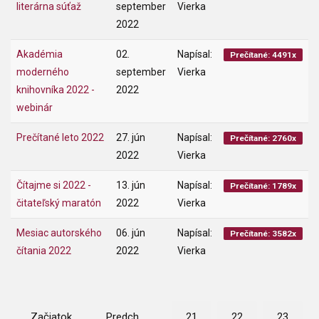
literárna súťaž
september
Vierka
2022
Akadémia
02.
Napísal:
Prečítané: 4491x
moderného
september
Vierka
knihovníka 2022 -
2022
webinár
Prečítané leto 2022
27. jún
Napísal:
Prečítané: 2760x
2022
Vierka
Čítajme si 2022 -
13. jún
Napísal:
Prečítané: 1789x
čitateľský maratón
2022
Vierka
Mesiac autorského
06. jún
Napísal:
Prečítané: 3582x
čítania 2022
2022
Vierka
Začiatok
Predch.
21
22
23