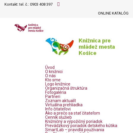
Kontakt: tel. č.:
0903 408 397
ONLINE KATALÓG
Úvod
O knižnici
O nás
Kto sme
Logo knižnice
Organizačná štruktúra
Fotogaléria
Partneri
Zoznam aktualít
Virtuálna prehliadka
Info čitateľovi
Ako a prečo sa stať čitateľom
Cenník služieb
Knižničný a výpožičný poriadok
Prevádzkový poriadok detského kútika
SmartLab – pravidlá používania