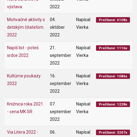
výstava
2022
Motivačné aktivity s
04.
Napísal:
Prečítané: 6108x
detským čitateľom
október
Vierka
2022
2022
Napíš list - poteš
21.
Napísal:
Prečítané: 1116x
srdce 2022
september
Vierka
2022
Kultúrne poukazy
16.
Napísal:
Prečítané: 1086x
2022
september
Vierka
2022
Knižnica roka 2021
07.
Napísal:
Prečítané: 1228x
- cena MK SR
september
Vierka
2022
Via Litera 2022 -
06.
Napísal:
Prečítané: 3207x