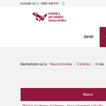
Kontakt: tel. č.:
0903 408 397
ÚVOD
Nachádzate sa tu:
Hlavná stránka
O knižnici
O nás
Názov
Merkúr modernou knižnicou - znovuotvorenie pobočky