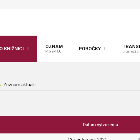
OZNAM
TRANS
O KNIŽNICI
POBOČKY
Projekt EU
organizáci
Zoznam aktualít
Dátum vytvorenia
13. september 2021