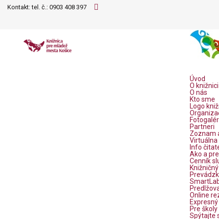
Kontakt: tel. č.:
0903 408 397
Úvod
O knižnici
O nás
Kto sme
Logo kniž
Organiza
Fotogalér
Partneri
Zoznam a
Virtuálna
Info čitat
Ako a pre
Cenník sl
Knižničný
Prevádzk
SmartLab 
Predlžova
Online re
Expresný 
Pre školy
Spýtajte 