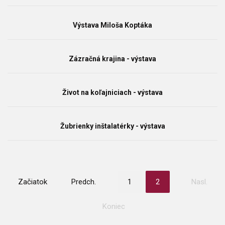
Výstava Miloša Koptáka
Zázračná krajina - výstava
Život na koľajniciach - výstava
Žubrienky inštalatérky - výstava
Začiatok
Predch.
1
2
Nasl.
Koniec