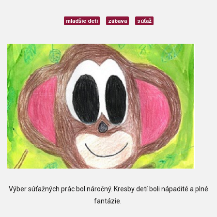
mladšie deti
zábava
súťaž
Výber súťažných prác bol náročný. Kresby detí boli nápadité a plné
fantázie.