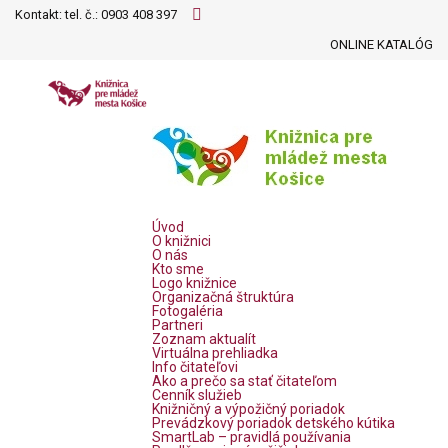
Kontakt: tel. č.:
0903 408 397
ONLINE KATALÓG
Úvod
O knižnici
O nás
Kto sme
Logo knižnice
Organizačná štruktúra
Fotogaléria
Partneri
Zoznam aktualít
Virtuálna prehliadka
Info čitateľovi
Ako a prečo sa stať čitateľom
Cenník služieb
Knižničný a výpožičný poriadok
Prevádzkový poriadok detského kútika
SmartLab – pravidlá používania