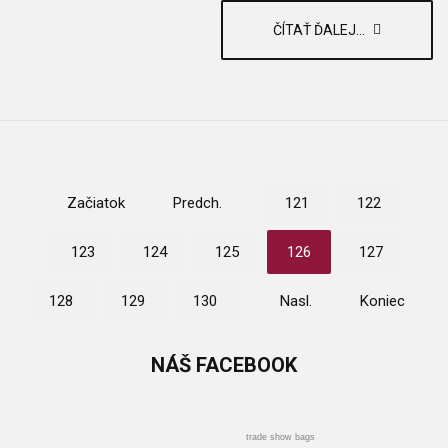
ČÍTAŤ ĎALEJ...
Začiatok
Predch.
121
122
123
124
125
126
127
128
129
130
Nasl.
Koniec
NÁŠ
FACEBOOK
trade show bags