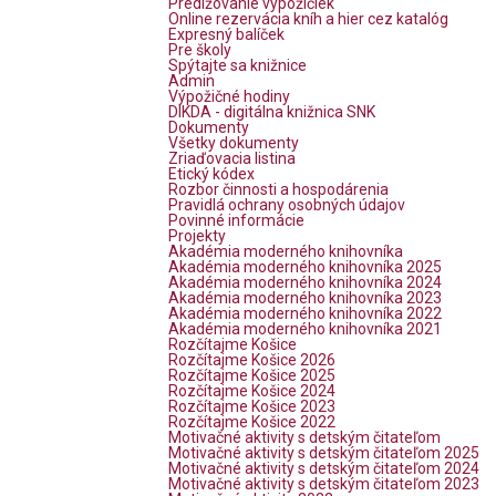
Predlžovanie výpožičiek
Online rezervácia kníh a hier cez katalóg
Expresný balíček
Pre školy
Spýtajte sa knižnice
Admin
Výpožičné hodiny
DIKDA - digitálna knižnica SNK
Dokumenty
Všetky dokumenty
Zriaďovacia listina
Etický kódex
Rozbor činnosti a hospodárenia
Pravidlá ochrany osobných údajov
Povinné informácie
Projekty
Akadémia moderného knihovníka
Akadémia moderného knihovníka 2025
Akadémia moderného knihovníka 2024
Akadémia moderného knihovníka 2023
Akadémia moderného knihovníka 2022
Akadémia moderného knihovníka 2021
Rozčítajme Košice
Rozčítajme Košice 2026
Rozčítajme Košice 2025
Rozčítajme Košice 2024
Rozčítajme Košice 2023
Rozčítajme Košice 2022
Motivačné aktivity s detským čitateľom
Motivačné aktivity s detským čitateľom 2025
Motivačné aktivity s detským čitateľom 2024
Motivačné aktivity s detským čitateľom 2023