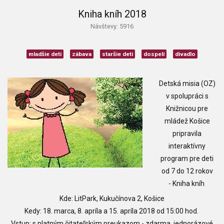
Kniha kníh 2018
Návštevy: 5916
mladšie deti
zábava
staršie deti
dospelí
divadlo
Detská misia (OZ)
v spolupráci s
Knižnicou pre
mládež Košice
pripravila
interaktívny
program pre deti
od 7 do 12 rokov
-
Kniha kníh
Kde: LitPark, Kukučínova 2, Košice
Kedy: 18. marca, 8. apríla a 15. apríla 2018 od 15:00 hod.
Vstup: s platným čitateľským preukazom - zdarma, jednorázové