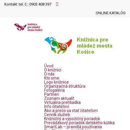
Kontakt: tel. č.:
0903 408 397
ONLINE KATALÓG
Úvod
O knižnici
O nás
Kto sme
Logo knižnice
Organizačná štruktúra
Fotogaléria
Partneri
Zoznam aktualít
Virtuálna prehliadka
Info čitateľovi
Ako a prečo sa stať čitateľom
Cenník služieb
Knižničný a výpožičný poriadok
Prevádzkový poriadok detského kútika
SmartLab – pravidlá používania