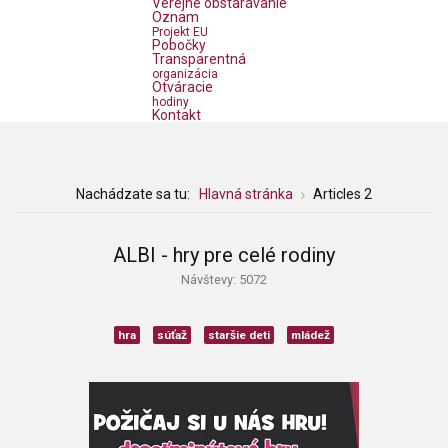
Verejné obstarávanie
Oznam
Projekt EU
Pobočky
Transparentná
organizácia
Otváracie
hodiny
Kontakt
Nachádzate sa tu:
Hlavná stránka
Articles 2
ALBI - hry pre celé rodiny
Návštevy: 5072
hra
súťaž
staršie deti
mládež