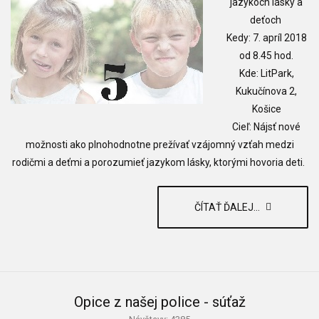
jazykoch lásky a
deťoch
Kedy: 7. apríl 2018
od 8.45 hod.
Kde: LitPark,
Kukučínova 2,
Košice
Cieľ: Nájsť nové
možnosti ako plnohodnotne prežívať vzájomný vzťah medzi
rodičmi a deťmi a po
rozumieť jazykom lásky, ktorými hovoria deti.
ČÍTAŤ ĎALEJ...
Opice z našej police - súťaž