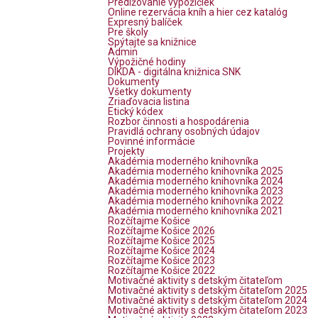
Predlžovanie výpožičiek
Online rezervácia kníh a hier cez katalóg
Expresný balíček
Pre školy
Spýtajte sa knižnice
Admin
Výpožičné hodiny
DIKDA - digitálna knižnica SNK
Dokumenty
Všetky dokumenty
Zriaďovacia listina
Etický kódex
Rozbor činnosti a hospodárenia
Pravidlá ochrany osobných údajov
Povinné informácie
Projekty
Akadémia moderného knihovníka
Akadémia moderného knihovníka 2025
Akadémia moderného knihovníka 2024
Akadémia moderného knihovníka 2023
Akadémia moderného knihovníka 2022
Akadémia moderného knihovníka 2021
Rozčítajme Košice
Rozčítajme Košice 2026
Rozčítajme Košice 2025
Rozčítajme Košice 2024
Rozčítajme Košice 2023
Rozčítajme Košice 2022
Motivačné aktivity s detským čitateľom
Motivačné aktivity s detským čitateľom 2025
Motivačné aktivity s detským čitateľom 2024
Motivačné aktivity s detským čitateľom 2023