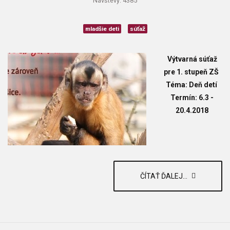
Návštevy: 4385
mladšie deti
súťaž
Výtvarná súťaž
pre 1. stupeň ZŠ
Téma: Deň detí
Termín: 6.3 -
20.4.2018
ČÍTAŤ ĎALEJ...