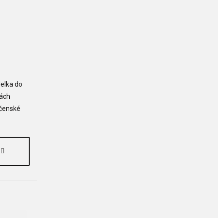
delka do
kách
očenské