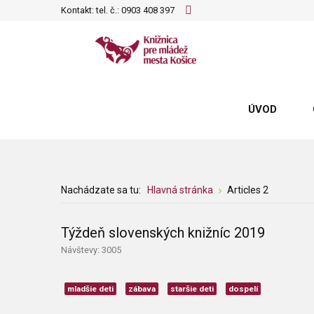
Kontakt: tel. č.:
0903 408 397
ÚVOD
Nachádzate sa tu:
Hlavná stránka
Articles 2
Týždeň slovenských knižníc 2019
Návštevy: 3005
mladšie deti
zábava
staršie deti
dospelí