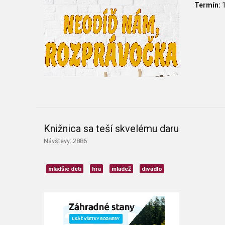
Termín:
1
Knižnica sa teší skvelému daru
Návštevy: 2886
mladšie deti
hra
mládež
divadlo