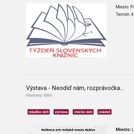
Miesto: P
Termín: 4
Výstava - Neodíď nám, rozprávočka...
Návštevy: 3065
mladšie deti
výstava
staršie deti
mládež
Miesto:
L