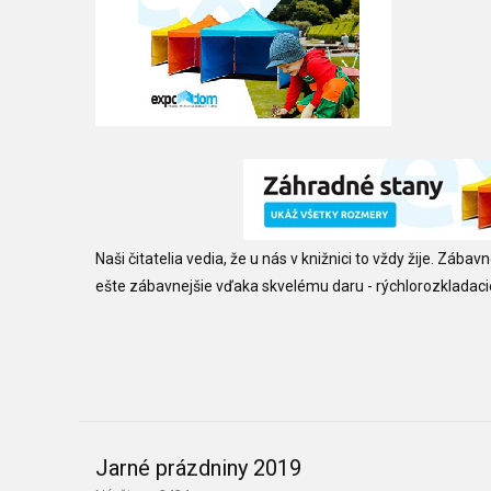
Naši čitatelia vedia, že u nás v knižnici to vždy žije. Záb
ešte zábavnejšie vďaka skvelému daru - rýchlorozklada
Jarné prázdniny 2019