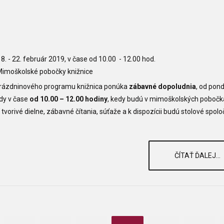
8. - 22. február 2019, v čase od 10.00 - 12.00 hod.
imoškolské pobočky knižnice
prázdninového programu knižnica ponúka
zábavné dopoludnia
, od pon
ždy v čase
od 10.00 – 12.00 hodiny
, kedy budú v mimoškolských poboč
 tvorivé dielne, zábavné čítania, súťaže a k dispozícii budú stolové spol
ČÍTAŤ ĎALEJ...