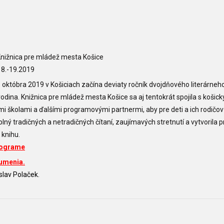
nižnica pre mládež mesta Košice
8.-19.2019
. októbra 2019 v Košiciach začína deviaty ročník dvojdňového literárneho
 rodina. Knižnica pre mládež mesta Košice sa aj tentokrát spojila s košic
i školami a ďalšími programovými partnermi, aby pre deti a ich rodičov 
lný tradičných a netradičných čítaní, zaujímavých stretnutí a vytvorila p
 knihu.
rograme
 umenia
.
slav Polaček.