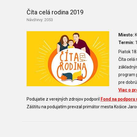
Číta celá rodina 2019
Návštevy: 2053
Miesto:
K
Termín:
1
Piatok 18
Číta celá
základným
program p
pre dobrú
Viac o p
Podujatie z verejných zdrojov podporil
Fond na podporu
Záštitu na podujatím prevzal primátor mesta Košice Jaro