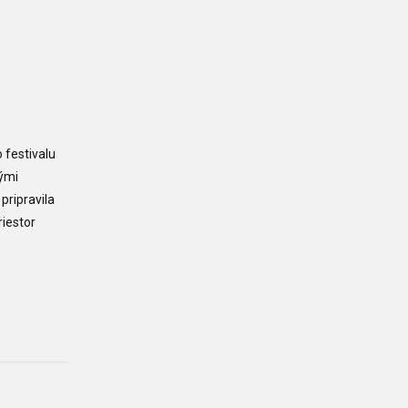
 festivalu
kými
pripravila
riestor