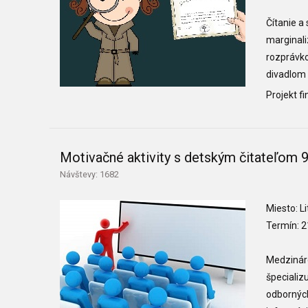
Čítanie a
marginali
rozprávko
divadlom 
Projekt f
Motivačné aktivity s detským čitateľom 
Návštevy: 1682
Miesto: L
Termín: 
Medzinár
špecializ
odborných