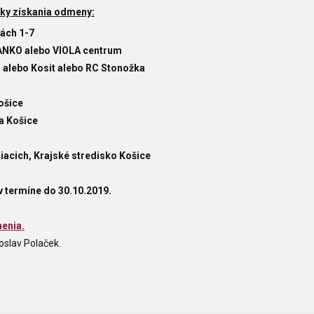
y získania odmeny:
tách 1-7
JANKO alebo VIOLA centrum
vá alebo Kosit alebo RC Stonožka
ošice
ta Košice
iacich, Krajské stredisko Košice
v termíne do 30.10.2019.
enia.
oslav Polaček.