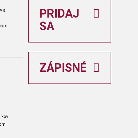
PRIDAJ
v a
SA
lnym
ZÁPISNÉ
íkov
vom