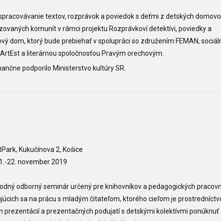
 spracovávanie textov, rozprávok a poviedok s deťmi z detských domovo
zovaných komunít v rámci projektu Rozprávkoví detektívi, poviedky a
vý dom, ktorý bude prebiehať v spolupráci so združením FEMAN, sociá
ArtEst a literárnou spoločnosťou Pravým orechovým.
inančne podporilo Ministerstvo kultúry SR.
9
itPark, Kukučínova 2, Košice
21.-22. november 2019
odný odborný seminár určený pre knihovníkov a pedagogických pracovn
ujúcich sa na prácu s mladým čitateľom, ktorého cieľom je prostredníct
 prezentácií a prezentačných podujatí s detskými kolektívmi ponúknuť