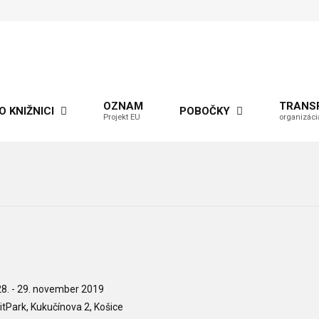
OZNAM
TRANS
O KNIŽNICI
POBOČKY
Projekt EU
organizáci
28. - 29. november 2019
itPark, Kukučínova 2, Košice