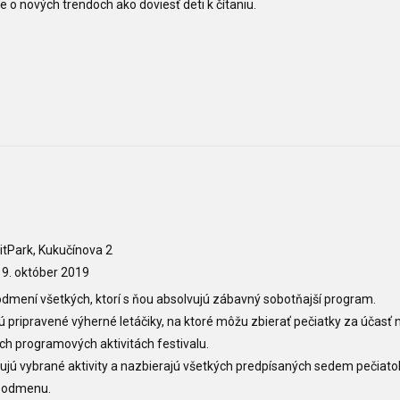
e o nových trendoch ako doviesť deti k čítaniu.
itPark, Kukučínova 2
9. október 2019
odmení všetkých, ktorí s ňou absolvujú zábavný sobotňajší program.
sú pripravené výherné letáčiky, na ktoré môžu zbierať pečiatky za účasť 
ých programových aktivitách festivalu.
ujú vybrané aktivity a nazbierajú všetkých predpísaných sedem pečiato
ú odmenu.