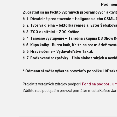
Podmienk
Zúčastniť sa na týchto vybraných programových aktivi
č. 1. Divadelné predstavenie – Haliganda alebo OSMI
č. 2. Tvorivá dielňa – lektorka remesla, Ester Šefčíko
č. 3. ZOO v knižnici – ZOO Košice
č. 4. Tanečné vystúpenie – Tanečná skupina DS Show K
č. 5. Kúpa knihy - Burza kníh, Knižnica pre mládež mes
č. 6. Hravé učenie – Vydavateľstvo Taktik
č. 7. Bodkované rozprávky – Únia slabozrakých a nevid
* Odmenu si môže výherca prevziať v pobočke LitPark 
Projekt z verejných zdrojov podporil
Fond na podporu um
Záštitu nad podujatím prevzal primátor mesta Košice Jar