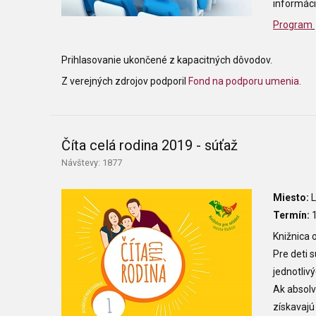
informáci
Program
Prihlasovanie ukončené z kapacitných dôvodov.
Z verejných zdrojov podporil
Fond na podporu umenia.
Číta celá rodina 2019 - súťaž
Návštevy: 1877
Miesto:
L
Termín:
1
Knižnica 
Pre deti 
jednotliv
Ak absolv
získavaj