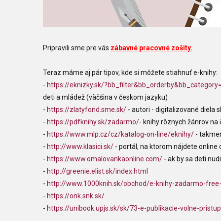
Pripravili sme pre vás
zábavné pracovné zošity
.
Teraz máme aj pár tipov, kde si môžete stiahnuť e-knihy:
-
https://eknizky.sk/?bb_filter&bb_orderby&bb_catego
deti a mládež (väčšina v českom jazyku)
-
https://zlatyfond.sme.sk/
- autori - digitalizované diela 
-
https://pdfknihy.sk/zadarmo/
- knihy rôznych žánrov na 
-
https://www.mlp.cz/cz/katalog-on-line/eknihy/
- takmer
-
http://www.klasici.sk/
- portál, na ktorom nájdete online 
-
https://www.omalovankaonline.com/
- ak by sa deti nu
-
http://greenie.elist.sk/index.html
-
http://www.1000knih.sk/obchod/e-knihy-zadarmo-free
-
https://onk.snk.sk/
-
https://unibook.upjs.sk/sk/73-e-publikacie-volne-pristu