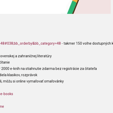
ry=48#038;bb_orderby&bb_category=48
- takmer 150 voľne dostupných k
slovenskej a zahraničnej literatúry
čítanie
 2000 e-kníh na stiahnutie zdarma bez registrácie za čitateľa
diela klasikov, rozprávok
dili, môžu si online vymaľovať omaľovánky
-e-books
pne