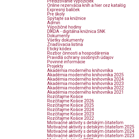
Predlžovanie výpožičiek
Online rezervácia kníh a hier cez katalóg
Expresný balíček
Pre školy
Spýtajte sa knižnice
Admin
Výpožičné hodiny
DIKDA - digitálna knižnica SNK
Dokumenty
Všetky dokumenty
Zriaďovacia listina
Etický kódex
Rozbor činnosti a hospodárenia
Pravidlá ochrany osobných údajov
Povinné informácie
Projekty
Akadémia moderného knihovníka
Akadémia moderného knihovníka 2025
Akadémia moderného knihovníka 2024
Akadémia moderného knihovníka 2023
Akadémia moderného knihovníka 2022
Akadémia moderného knihovníka 2021
Rozčítajme Košice
Rozčítajme Košice 2026
Rozčítajme Košice 2025
Rozčítajme Košice 2024
Rozčítajme Košice 2023
Rozčítajme Košice 2022
Motivačné aktivity s detským čitateľom
Motivačné aktivity s detským čitateľom 2025
Motivačné aktivity s detským čitateľom 2024
Motivačné aktivity s detským čitateľom 2023