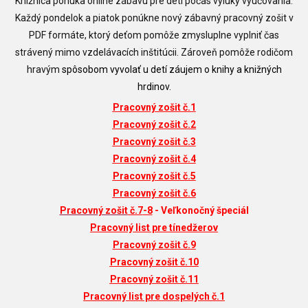
Knižnica ponúka online zábavu pre deti počas výluky vyučovania.
Každý pondelok a piatok ponúkne nový zábavný pracovný zošit v
PDF formáte, ktorý deťom pomôže zmysluplne vyplniť čas
strávený mimo vzdelávacích inštitúcii. Zároveň pomôže rodičom
hravým
spôsobom vyvolať u detí záujem o knihy a knižných
hrdinov.
Pracovný zošit č.1
Pracovný zošit č.2
Pracovný zošit č.3
Pracovný zošit č.4
Pracovný zošit č.5
Pracovný zošit č.6
Pracovný zošit
č.7
-8
- Veľkonočný špeciál
Pracovný list pre tínedžerov
Pracovný
zošit č.9
Pracovný zošit č.10
Pracovný zošit č.11
Pracovný list pre dospelých č.1