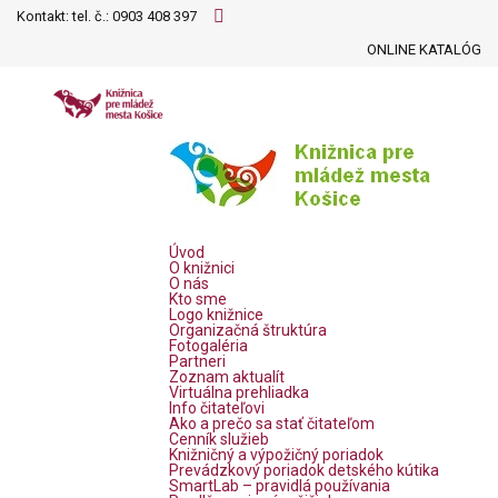
Kontakt: tel. č.:
0903 408 397
ONLINE KATALÓG
Úvod
O knižnici
O nás
Kto sme
Logo knižnice
Organizačná štruktúra
Fotogaléria
Partneri
Zoznam aktualít
Virtuálna prehliadka
Info čitateľovi
Ako a prečo sa stať čitateľom
Cenník služieb
Knižničný a výpožičný poriadok
Prevádzkový poriadok detského kútika
SmartLab – pravidlá používania