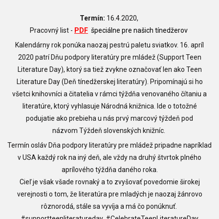
Termín:
16.4.2020,
Pracovný list -
PDF
špeciálne pre našich tínedžerov
Kalendárny rok ponúka naozaj pestrú paletu sviatkov. 16. apríl
2020 patrí Dňu podpory literatúry pre mládež (Support Teen
Literature Day), ktorý sa tiež zvykne označovať len ako Teen
Literature Day (Deň tínedžerskej literatúry). Pripomínajú si ho
všetci knihovníci a čitatelia v rámci týždňa venovaného čítaniu a
literatúre, ktorý vyhlasuje Národná knižnica. Ide o totožné
podujatie ako prebieha u nás prvý marcový týždeň pod
názvom
Týždeň slovenských knižníc.
Termín osláv
Dňa podpory literatúry pre mládež
pripadne napríklad
v USA každý rok na iný deň, ale vždy na druhý štvrtok plného
aprílového týždňa daného roka.
Cieľ je však všade rovnaký a to zvyšovať povedomie širokej
verejnosti o tom, že literatúra pre mladých je naozaj žánrovo
rôznorodá, stále sa vyvíja a má čo ponúknuť.
#supportteenliteratureday, #CelebrateTeenLiteratureDay