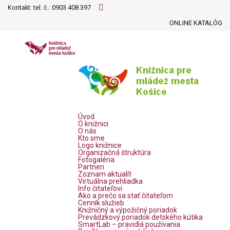
Kontakt: tel. č.:
0903 408 397
ONLINE KATALÓG
Úvod
O knižnici
O nás
Kto sme
Logo knižnice
Organizačná štruktúra
Fotogaléria
Partneri
Zoznam aktualít
Virtuálna prehliadka
Info čitateľovi
Ako a prečo sa stať čitateľom
Cenník služieb
Knižničný a výpožičný poriadok
Prevádzkový poriadok detského kútika
SmartLab – pravidlá používania