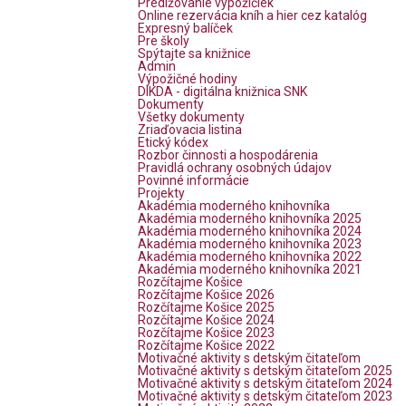
Predlžovanie výpožičiek
Online rezervácia kníh a hier cez katalóg
Expresný balíček
Pre školy
Spýtajte sa knižnice
Admin
Výpožičné hodiny
DIKDA - digitálna knižnica SNK
Dokumenty
Všetky dokumenty
Zriaďovacia listina
Etický kódex
Rozbor činnosti a hospodárenia
Pravidlá ochrany osobných údajov
Povinné informácie
Projekty
Akadémia moderného knihovníka
Akadémia moderného knihovníka 2025
Akadémia moderného knihovníka 2024
Akadémia moderného knihovníka 2023
Akadémia moderného knihovníka 2022
Akadémia moderného knihovníka 2021
Rozčítajme Košice
Rozčítajme Košice 2026
Rozčítajme Košice 2025
Rozčítajme Košice 2024
Rozčítajme Košice 2023
Rozčítajme Košice 2022
Motivačné aktivity s detským čitateľom
Motivačné aktivity s detským čitateľom 2025
Motivačné aktivity s detským čitateľom 2024
Motivačné aktivity s detským čitateľom 2023