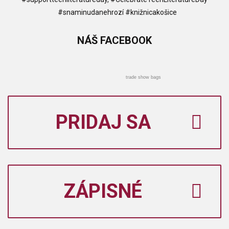
⠀#snaminudanehrozí #knižnicakošice
NÁŠ
FACEBOOK
trade show bags
PRIDAJ SA
ZÁPISNÉ