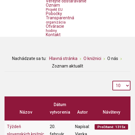
Verejné obstarávanie
Oznam
Projekt EU
Pobočky
Transparentná
organizácia
Otváracie
hodiny
Kontakt
Nachádzate sa tu:
Hlavná stránka
O knižnici
O nás
Zoznam aktualít
Dátum
Názov
vytvorenia
Autor
Návštevy
Týždeň
20.
Napísal:
Prečítané: 1315x
slovenských knižníc
február
Vierka