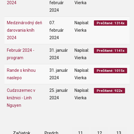
2024
február
Vierka
2024
Medzinárodný deň
07.
Napísal:
Prečítané: 1314x
darovania kníh
február
Vierka
2024
2024
Február 2024 -
31. január
Napísal:
Prečítané: 1141x
program
2024
Vierka
Rande s knihou
31. január
Napísal:
Prečítané: 1015x
naslepo
2024
Vierka
Cudzozemec v
25. január
Napísal:
Prečítané: 922x
knižnici - Linh
2024
Vierka
Nguyen
Začiatok
Predch.
11
12
13