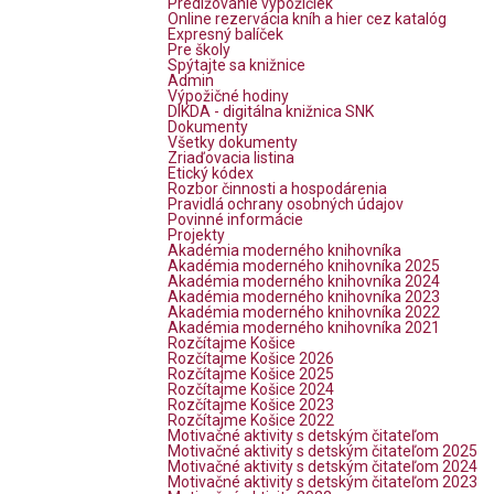
Predlžovanie výpožičiek
Online rezervácia kníh a hier cez katalóg
Expresný balíček
Pre školy
Spýtajte sa knižnice
Admin
Výpožičné hodiny
DIKDA - digitálna knižnica SNK
Dokumenty
Všetky dokumenty
Zriaďovacia listina
Etický kódex
Rozbor činnosti a hospodárenia
Pravidlá ochrany osobných údajov
Povinné informácie
Projekty
Akadémia moderného knihovníka
Akadémia moderného knihovníka 2025
Akadémia moderného knihovníka 2024
Akadémia moderného knihovníka 2023
Akadémia moderného knihovníka 2022
Akadémia moderného knihovníka 2021
Rozčítajme Košice
Rozčítajme Košice 2026
Rozčítajme Košice 2025
Rozčítajme Košice 2024
Rozčítajme Košice 2023
Rozčítajme Košice 2022
Motivačné aktivity s detským čitateľom
Motivačné aktivity s detským čitateľom 2025
Motivačné aktivity s detským čitateľom 2024
Motivačné aktivity s detským čitateľom 2023