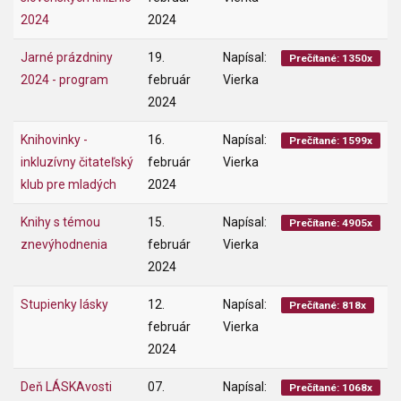
2024
2024
Jarné prázdniny
19.
Napísal:
Prečítané: 1350x
2024 - program
február
Vierka
2024
Knihovinky -
16.
Napísal:
Prečítané: 1599x
inkluzívny čitateľský
február
Vierka
klub pre mladých
2024
Knihy s témou
15.
Napísal:
Prečítané: 4905x
znevýhodnenia
február
Vierka
2024
Stupienky lásky
12.
Napísal:
Prečítané: 818x
február
Vierka
2024
Deň LÁSKAvosti
07.
Napísal:
Prečítané: 1068x