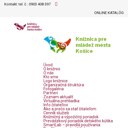
Kontakt: tel. č.:
0903 408 397
ONLINE KATALÓG
Úvod
O knižnici
O nás
Kto sme
Logo knižnice
Organizačná štruktúra
Fotogaléria
Partneri
Zoznam aktualít
Virtuálna prehliadka
Info čitateľovi
Ako a prečo sa stať čitateľom
Cenník služieb
Knižničný a výpožičný poriadok
Prevádzkový poriadok detského kútika
SmartLab – pravidlá používania