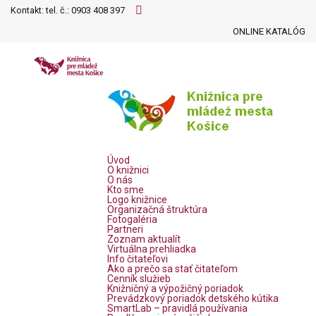
Kontakt: tel. č.:
0903 408 397
ONLINE KATALÓG
Úvod
O knižnici
O nás
Kto sme
Logo knižnice
Organizačná štruktúra
Fotogaléria
Partneri
Zoznam aktualít
Virtuálna prehliadka
Info čitateľovi
Ako a prečo sa stať čitateľom
Cenník služieb
Knižničný a výpožičný poriadok
Prevádzkový poriadok detského kútika
SmartLab – pravidlá používania