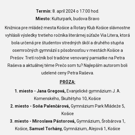
Termín:
8. apríl 2024 o 17.00 hod.
Miesto:
Kulturpark, budova Bravo
Knižnica pre mládež mesta Košice a Rotary Klub Košice slávnostne
vyhlásili výsledky tretieho ročníka literárnej súťaže Via Litera, ktorá
bola určená pre študentov stredných škôl a druhého stupňa
osemročných gymnázií s pôsobnosťou v mestách Košice a
Prešov. Tretí ročník bol tradične venovaný pamiatke na Petra
Raševa a aktuálnej téme Prečo som tu? Najlepším autorom boli
udelené ceny Petra Raševa.
PRÓZA:
1. miesto -
Jana Gregová,
Evanjelické gymnázium J. A.
Komenského, Škultétyho 10, Košice
2. miesto - Soňa Palenčárová,
Gymnázium Park Mládeže 5,
Košice
3. miesto - Miroslava Pástorová,
Gymnázium, Šrobárova 1,
Košice,
Samuel Torhány,
Gymnázium, Alejová 1, Košice