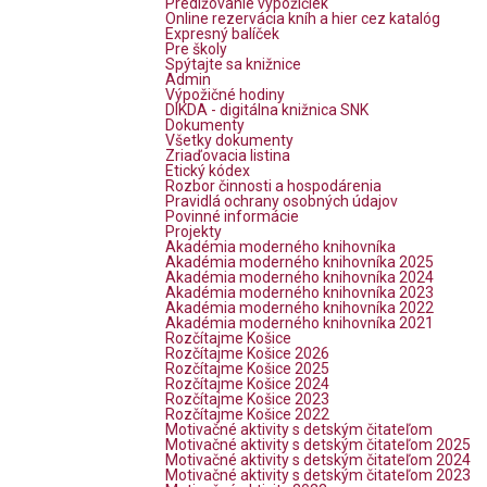
Predlžovanie výpožičiek
Online rezervácia kníh a hier cez katalóg
Expresný balíček
Pre školy
Spýtajte sa knižnice
Admin
Výpožičné hodiny
DIKDA - digitálna knižnica SNK
Dokumenty
Všetky dokumenty
Zriaďovacia listina
Etický kódex
Rozbor činnosti a hospodárenia
Pravidlá ochrany osobných údajov
Povinné informácie
Projekty
Akadémia moderného knihovníka
Akadémia moderného knihovníka 2025
Akadémia moderného knihovníka 2024
Akadémia moderného knihovníka 2023
Akadémia moderného knihovníka 2022
Akadémia moderného knihovníka 2021
Rozčítajme Košice
Rozčítajme Košice 2026
Rozčítajme Košice 2025
Rozčítajme Košice 2024
Rozčítajme Košice 2023
Rozčítajme Košice 2022
Motivačné aktivity s detským čitateľom
Motivačné aktivity s detským čitateľom 2025
Motivačné aktivity s detským čitateľom 2024
Motivačné aktivity s detským čitateľom 2023