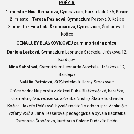
POÉZIA:
1. miesto - Nina Bernátová,
Gymnázium, Park mládeže 5, Košice
2. miesto - Tereza Pažinová,
Gymnázium Poštová 9, Košice
3. miesto - Ema Lola Škombárová,
Gymnázium, Šrobárova 1,
Košice
CENA ĽUBY BLAŠKOVIČOVEJ za mimoriadnu prácu:
Daniela Lešková,
Gymnázium Leonarda Stöckela, Jiráskova 12,
Bardejov
Nina Sabolová,
Gymnázium Leonarda Stöckela, Jiráskova 12,
Bardejov
Natália Režnická,
SOŠ hotelová, Horný Smokovec
Práce hodnotila porota v zložení Ľuba Blaškovičová, herečka,
dramaturgička, režisérka, a členka činohry Štátneho divadla
Košice, Jozefa Poláková, bývalá riaditeľka odboru pre Vonkajšie
vzťahy VSŽ a Jana Tesserová, pedagogička a bývalá riaditeľka
Gymnázia Šrobárova, kurátorka Galérie Ľudovíta Felda.