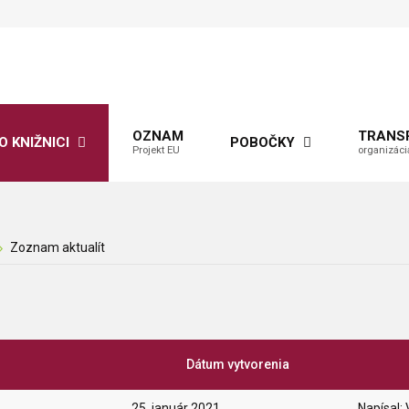
OZNAM
TRANS
O KNIŽNICI
POBOČKY
Projekt EU
organizáci
Zoznam aktualít
Dátum vytvorenia
25. január 2021
Napísal: 