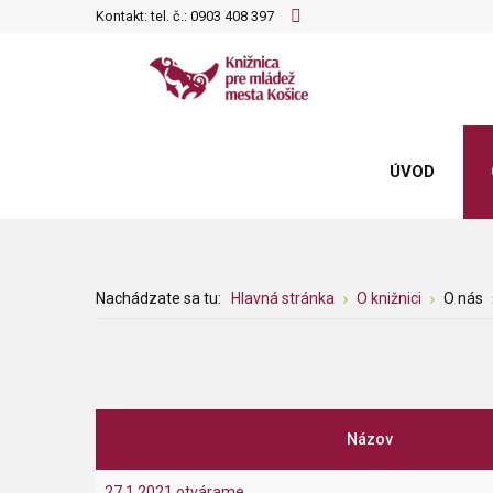
Kontakt: tel. č.:
0903 408 397
ÚVOD
Nachádzate sa tu:
Hlavná stránka
O knižnici
O nás
Názov
27.1.2021 otvárame