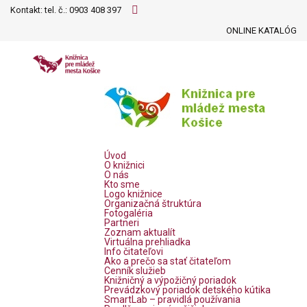
Kontakt: tel. č.:
0903 408 397
ONLINE KATALÓG
Úvod
O knižnici
O nás
Kto sme
Logo knižnice
Organizačná štruktúra
Fotogaléria
Partneri
Zoznam aktualít
Virtuálna prehliadka
Info čitateľovi
Ako a prečo sa stať čitateľom
Cenník služieb
Knižničný a výpožičný poriadok
Prevádzkový poriadok detského kútika
SmartLab – pravidlá používania