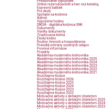
Predlžovanie výpožičiek
Online rezervácia kníh a hier cez katalóg
Expresný balíček
Pre školy
Spýtajte sa knižnice
Admin
Výpožičné hodiny
DIKDA - digitálna knižnica SNK
Dokumenty
Všetky dokumenty
Zriaďovacia listina
Etický kódex
Rozbor činnosti a hospodárenia
Pravidlá ochrany osobných údajov
Povinné informácie
Projekty
Akadémia moderného knihovníka
Akadémia moderného knihovníka 2025
Akadémia moderného knihovníka 2024
Akadémia moderného knihovníka 2023
Akadémia moderného knihovníka 2022
Akadémia moderného knihovníka 2021
Rozčítajme Košice
Rozčítajme Košice 2026
Rozčítajme Košice 2025
Rozčítajme Košice 2024
Rozčítajme Košice 2023
Rozčítajme Košice 2022
Motivačné aktivity s detským čitateľom
Motivačné aktivity s detským čitateľom 2025
Motivačné aktivity s detským čitateľom 2024
Motivačné aktivity s detským čitateľom 2023