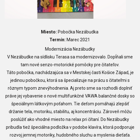
Miesto:
Pobočka Nezábudka
Termín:
Marec 2021
Modernizácia Nezábudky
V Nezábudke na sídlisku Terasa sa modernizovalo. Dopĺňali sme
tam nové senzo-motorické pomôcky pre čitateľov.
Táto pobočka, nachádzajúca sa v Mestskej časti Košice Západ, je
jedinou pobočkou, ktorá sa špecializuje na prácu s čitateľmi s
rôznym typom znevýhodnenia. Aj preto sme sa rozhodli doplniť
práve jej vybavenie o nové multifunkčné VAWA balančné dosky so
špeciálnym látkovým poťahom. Tie deťom pomáhajú zlepšiť
držanie tela, motoriku, stabilitu, aj koncentráciu. Zároveň môžu
poslúžiť ako vhodné miesto na relax pri čítaní. Do Nezábudky
pribudla tiež špeciálna podložka v podobe klavíra, ktorá podporuje
rozvoj jemnej motoriky, hudobného sluchu a myslenia dieťaťa.