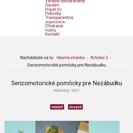
Verejné obstarávanie
Oznam
Projekt EU
Pobočky
Transparentná
organizácia
Otváracie
hodiny
Kontakt
Nachádzate sa tu:
Hlavná stránka
Articles 2
Senzomotorické pomôcky pre Nezábudku
Senzomotorické pomôcky pre Nezábudku
Návštevy: 1637
mládež
dospelí