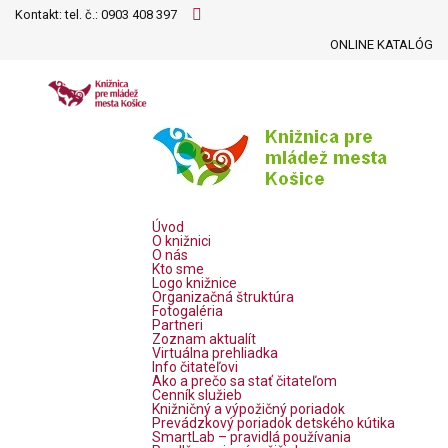
Kontakt: tel. č.:
0903 408 397
ONLINE KATALÓG
Úvod
O knižnici
O nás
Kto sme
Logo knižnice
Organizačná štruktúra
Fotogaléria
Partneri
Zoznam aktualít
Virtuálna prehliadka
Info čitateľovi
Ako a prečo sa stať čitateľom
Cenník služieb
Knižničný a výpožičný poriadok
Prevádzkový poriadok detského kútika
SmartLab – pravidlá používania