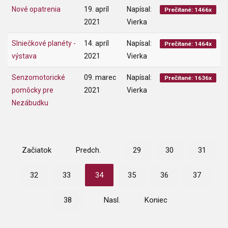
Nové opatrenia
19. apríl
Napísal:
Prečítané: 1466x
2021
Vierka
Slniečkové planéty -
14. apríl
Napísal:
Prečítané: 1464x
výstava
2021
Vierka
Senzomotorické
09. marec
Napísal:
Prečítané: 1636x
pomôcky pre
2021
Vierka
Nezábudku
Začiatok
Predch.
29
30
31
32
33
34
35
36
37
38
Nasl.
Koniec