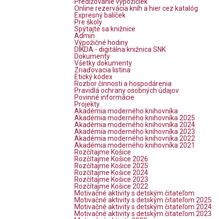
Predlžovanie výpožičiek
Online rezervácia kníh a hier cez katalóg
Expresný balíček
Pre školy
Spýtajte sa knižnice
Admin
Výpožičné hodiny
DIKDA - digitálna knižnica SNK
Dokumenty
Všetky dokumenty
Zriaďovacia listina
Etický kódex
Rozbor činnosti a hospodárenia
Pravidlá ochrany osobných údajov
Povinné informácie
Projekty
Akadémia moderného knihovníka
Akadémia moderného knihovníka 2025
Akadémia moderného knihovníka 2024
Akadémia moderného knihovníka 2023
Akadémia moderného knihovníka 2022
Akadémia moderného knihovníka 2021
Rozčítajme Košice
Rozčítajme Košice 2026
Rozčítajme Košice 2025
Rozčítajme Košice 2024
Rozčítajme Košice 2023
Rozčítajme Košice 2022
Motivačné aktivity s detským čitateľom
Motivačné aktivity s detským čitateľom 2025
Motivačné aktivity s detským čitateľom 2024
Motivačné aktivity s detským čitateľom 2023