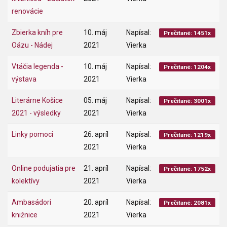
renovácie
Zbierka kníh pre
10. máj
Napísal:
Prečítané: 1451x
Oázu - Nádej
2021
Vierka
Vtáčia legenda -
10. máj
Napísal:
Prečítané: 1204x
výstava
2021
Vierka
Literárne Košice
05. máj
Napísal:
Prečítané: 3001x
2021 - výsledky
2021
Vierka
Linky pomoci
26. apríl
Napísal:
Prečítané: 1219x
2021
Vierka
Online podujatia pre
21. apríl
Napísal:
Prečítané: 1752x
kolektívy
2021
Vierka
Ambasádori
20. apríl
Napísal:
Prečítané: 2081x
knižnice
2021
Vierka