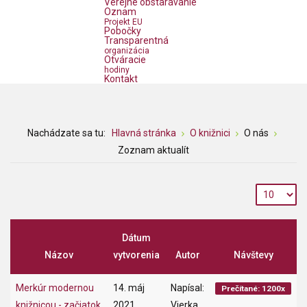
Verejné obstarávanie
Oznam
Projekt EU
Pobočky
Transparentná
organizácia
Otváracie
hodiny
Kontakt
Nachádzate sa tu:
Hlavná stránka
O knižnici
O nás
Zoznam aktualít
Dátum
Názov
vytvorenia
Autor
Návštevy
Merkúr modernou
14. máj
Napísal:
Prečítané: 1200x
knižnicou - začiatok
2021
Vierka