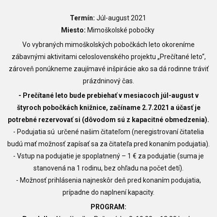
Termín:
Júl-august 2021
Miesto:
Mimoškolské pobočky
Vo vybraných mimoškolských pobočkách leto okoreníme
zábavnými aktivitami celoslovenského projektu „Prečítané leto“,
zároveň ponúkneme zaujímavé inšpirácie ako sa dá rodinne tráviť
prázdninový čas.
- Prečítané leto bude prebiehať v mesiacoch júl-august v
štyroch pobočkách knižnice, začíname 2.7.2021 a účasť je
potrebné rezervovať si (dôvodom sú z kapacitné obmedzenia).
- Podujatia sú určené našim čitateľom (neregistrovaní čitatelia
budú mať možnosť zapísať sa za čitateľa pred konaním podujatia).
-
Vstup na podujatie je spoplatnený – 1 € za podujatie (suma je
stanovená na 1 rodinu, bez ohľadu na počet detí).
-
Možnosť prihlásenia najneskôr deň pred konaním podujatia,
prípadne do naplnení kapacity.
PROGRAM: