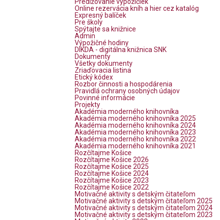
Predlžovanie výpožičiek
Online rezervácia kníh a hier cez katalóg
Expresný balíček
Pre školy
Spýtajte sa knižnice
Admin
Výpožičné hodiny
DIKDA - digitálna knižnica SNK
Dokumenty
Všetky dokumenty
Zriaďovacia listina
Etický kódex
Rozbor činnosti a hospodárenia
Pravidlá ochrany osobných údajov
Povinné informácie
Projekty
Akadémia moderného knihovníka
Akadémia moderného knihovníka 2025
Akadémia moderného knihovníka 2024
Akadémia moderného knihovníka 2023
Akadémia moderného knihovníka 2022
Akadémia moderného knihovníka 2021
Rozčítajme Košice
Rozčítajme Košice 2026
Rozčítajme Košice 2025
Rozčítajme Košice 2024
Rozčítajme Košice 2023
Rozčítajme Košice 2022
Motivačné aktivity s detským čitateľom
Motivačné aktivity s detským čitateľom 2025
Motivačné aktivity s detským čitateľom 2024
Motivačné aktivity s detským čitateľom 2023