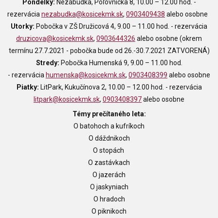
Pondelky:
Nezábudka, Poľovnícka 8, 10.00 – 12.00 hod. -
rezervácia
nezabudka@kosicekmk.sk
,
0903409438
alebo osobne
Utorky:
Pobočka v ZŠ Družicová 4, 9.00 – 11.00 hod. -
rezervácia
druzicova@kosicekmk.sk
,
0903644326
alebo osobne (okrem
termínu 27.7.2021 - pobočka bude od 26.-30.7.2021 ZATVORENÁ)
Stredy:
Pobočka Humenská 9, 9.00 – 11.00 hod.
-
rezervácia
humenska@kosicekmk.sk
,
0903408399
alebo osobne
Piatky:
LitPark, Kukučínova 2, 10.00 – 12.00 hod. -
rezervácia
litpark@kosicekmk.sk
,
0903408397
alebo osobne
Témy prečítaného leta:
O batohoch a kufríkoch
O dáždnikoch
O stopách
O zastávkach
O jazerách
O jaskyniach
O hradoch
O piknikoch