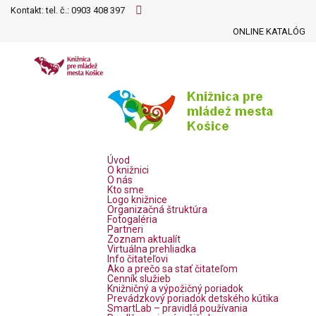
Kontakt: tel. č.:
0903 408 397
ONLINE KATALÓG
Úvod
O knižnici
O nás
Kto sme
Logo knižnice
Organizačná štruktúra
Fotogaléria
Partneri
Zoznam aktualít
Virtuálna prehliadka
Info čitateľovi
Ako a prečo sa stať čitateľom
Cenník služieb
Knižničný a výpožičný poriadok
Prevádzkový poriadok detského kútika
SmartLab – pravidlá používania