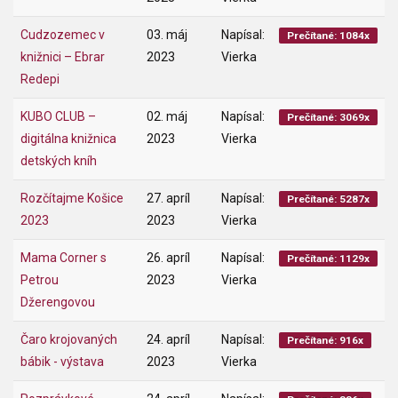
Cudzozemec v
03. máj
Napísal:
Prečítané: 1084x
knižnici – Ebrar
2023
Vierka
Redepi
KUBO CLUB –
02. máj
Napísal:
Prečítané: 3069x
digitálna knižnica
2023
Vierka
detských kníh
Rozčítajme Košice
27. apríl
Napísal:
Prečítané: 5287x
2023
2023
Vierka
Mama Corner s
26. apríl
Napísal:
Prečítané: 1129x
Petrou
2023
Vierka
Džerengovou
Čaro krojovaných
24. apríl
Napísal:
Prečítané: 916x
bábik - výstava
2023
Vierka