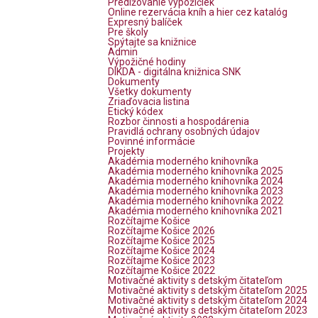
Predlžovanie výpožičiek
Online rezervácia kníh a hier cez katalóg
Expresný balíček
Pre školy
Spýtajte sa knižnice
Admin
Výpožičné hodiny
DIKDA - digitálna knižnica SNK
Dokumenty
Všetky dokumenty
Zriaďovacia listina
Etický kódex
Rozbor činnosti a hospodárenia
Pravidlá ochrany osobných údajov
Povinné informácie
Projekty
Akadémia moderného knihovníka
Akadémia moderného knihovníka 2025
Akadémia moderného knihovníka 2024
Akadémia moderného knihovníka 2023
Akadémia moderného knihovníka 2022
Akadémia moderného knihovníka 2021
Rozčítajme Košice
Rozčítajme Košice 2026
Rozčítajme Košice 2025
Rozčítajme Košice 2024
Rozčítajme Košice 2023
Rozčítajme Košice 2022
Motivačné aktivity s detským čitateľom
Motivačné aktivity s detským čitateľom 2025
Motivačné aktivity s detským čitateľom 2024
Motivačné aktivity s detským čitateľom 2023