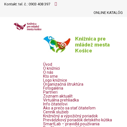
Kontakt: tel. č.:
0903 408 397
ONLINE KATALÓG
Úvod
O knižnici
O nás
Kto sme
Logo knižnice
Organizačná štruktúra
Fotogaléria
Partneri
Zoznam aktualít
Virtuálna prehliadka
Info čitateľovi
Ako a prečo sa stať čitateľom
Cenník služieb
Knižničný a výpožičný poriadok
Prevádzkový poriadok detského kútika
SmartLab – pravidlá používania