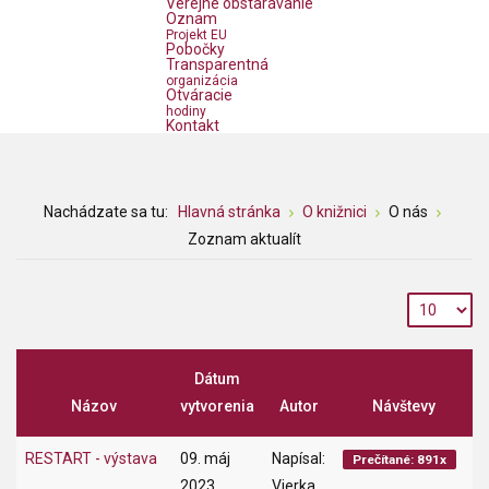
Verejné obstarávanie
Oznam
Projekt EU
Pobočky
Transparentná
organizácia
Otváracie
hodiny
Kontakt
Nachádzate sa tu:
Hlavná stránka
O knižnici
O nás
Zoznam aktualít
Dátum
Názov
vytvorenia
Autor
Návštevy
RESTART - výstava
09. máj
Napísal:
Prečítané: 891x
2023
Vierka