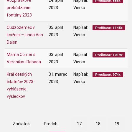
Rozprávkové
24. apríl
Napísal:
Prečítané: 886x
prebúdzanie
2023
Vierka
fontány 2023
Cudzozemec v
05. apríl
Napísal:
Prečítané: 1145x
knižnici – Linda Van
2023
Vierka
Dalen
Mama Corner s
03. apríl
Napísal:
Prečítané: 1019x
Veronikou Rabada
2023
Vierka
Kráľ detských
31. marec
Napísal:
Prečítané: 974x
čitateľov 2023 -
2023
Vierka
vyhlásenie
výsledkov
Začiatok
Predch.
17
18
19