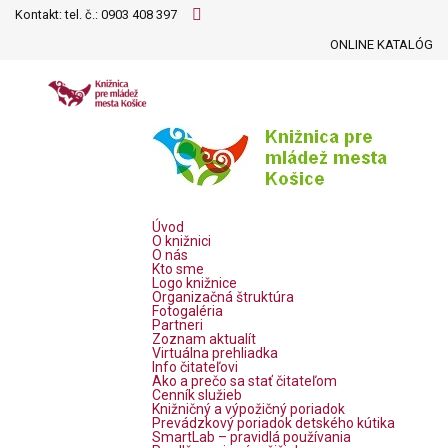
Kontakt: tel. č.:
0903 408 397
ONLINE KATALÓG
Úvod
O knižnici
O nás
Kto sme
Logo knižnice
Organizačná štruktúra
Fotogaléria
Partneri
Zoznam aktualít
Virtuálna prehliadka
Info čitateľovi
Ako a prečo sa stať čitateľom
Cenník služieb
Knižničný a výpožičný poriadok
Prevádzkový poriadok detského kútika
SmartLab – pravidlá používania