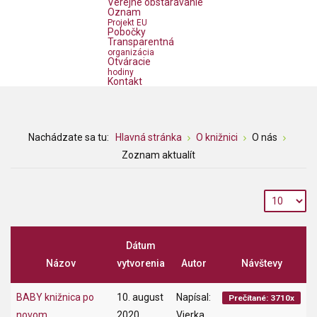
Verejné obstarávanie
Oznam
Projekt EU
Pobočky
Transparentná
organizácia
Otváracie
hodiny
Kontakt
Nachádzate sa tu:
Hlavná stránka
O knižnici
O nás
Zoznam aktualít
Dátum
Názov
vytvorenia
Autor
Návštevy
BABY knižnica po
10. august
Napísal:
Prečítané: 3710x
novom
2020
Vierka