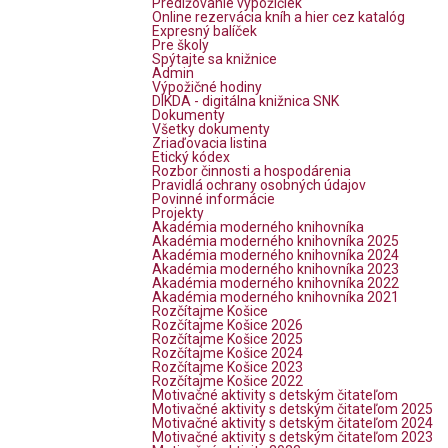
Predlžovanie výpožičiek
Online rezervácia kníh a hier cez katalóg
Expresný balíček
Pre školy
Spýtajte sa knižnice
Admin
Výpožičné hodiny
DIKDA - digitálna knižnica SNK
Dokumenty
Všetky dokumenty
Zriaďovacia listina
Etický kódex
Rozbor činnosti a hospodárenia
Pravidlá ochrany osobných údajov
Povinné informácie
Projekty
Akadémia moderného knihovníka
Akadémia moderného knihovníka 2025
Akadémia moderného knihovníka 2024
Akadémia moderného knihovníka 2023
Akadémia moderného knihovníka 2022
Akadémia moderného knihovníka 2021
Rozčítajme Košice
Rozčítajme Košice 2026
Rozčítajme Košice 2025
Rozčítajme Košice 2024
Rozčítajme Košice 2023
Rozčítajme Košice 2022
Motivačné aktivity s detským čitateľom
Motivačné aktivity s detským čitateľom 2025
Motivačné aktivity s detským čitateľom 2024
Motivačné aktivity s detským čitateľom 2023