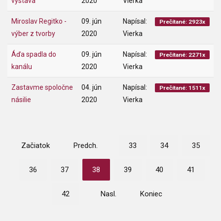
výstava
2020
Vierka
Miroslav Regitko -
09. jún
Napísal:
Prečítané: 2923x
výber z tvorby
2020
Vierka
Áďa spadla do
09. jún
Napísal:
Prečítané: 2271x
kanálu
2020
Vierka
Zastavme spoločne
04. jún
Napísal:
Prečítané: 1511x
násilie
2020
Vierka
Začiatok
Predch.
33
34
35
36
37
38
39
40
41
42
Nasl.
Koniec