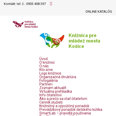
Kontakt: tel. č.:
0903 408 397
ONLINE KATALÓG
Úvod
O knižnici
O nás
Kto sme
Logo knižnice
Organizačná štruktúra
Fotogaléria
Partneri
Zoznam aktualít
Virtuálna prehliadka
Info čitateľovi
Ako a prečo sa stať čitateľom
Cenník služieb
Knižničný a výpožičný poriadok
Prevádzkový poriadok detského kútika
SmartLab – pravidlá používania