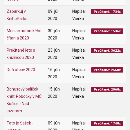
Zaparkuj v
09. júl
Napísal:
Prečítané: 1734x
KnihoParku
2020
Vierka
Mesiac autorského
30. jún
Napísal:
Prečítané: 1536x
čítania 2020
2020
Vierka
Prečítané leto s
23. jún
Napísal:
Prečítané: 3622x
knižnicou 2020
2020
Vierka
Deň otcov 2020
16. jún
Napísal:
Prečítané: 2568x
2020
Vierka
Bonusový balíček
15. jún
Napísal:
Prečítané: 2068x
kníh: Pobočky v MČ
2020
Vierka
Košice - Nad
jazerom
Toto je Šašek -
09. jún
Napísal:
Prečítané: 1748x