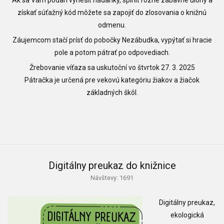
Ak sa Vám podarí vyriešiť hádanky, splniť rôzne zábavné úlohy a
získať súťažný kód môžete sa zapojiť do zlosovania o knižnú
odmenu.
Záujemcom stačí prísť do pobočky Nezábudka, vypýtať si hracie
pole a potom pátrať po odpovediach.
Žrebovanie víťaza sa uskutoční vo štvrtok 27. 3. 2025
Pátračka je určená pre vekovú kategóriu žiakov a žiačok
základných škôl.
Digitálny preukaz do knižnice
Návštevy: 1691
Digitálny preukaz,
ekologická