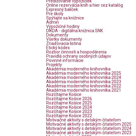
Predlžovanie výpožičiek
Online rezervácia kníh a hier cez katalóg
Expresný balíček
Pre školy
Spýtajte sa knižnice
Admin
Výpožičné hodiny
DIKDA - digitálna knižnica SNK
Dokumenty
Všetky dokumenty
Zriaďovacia listina
Etický kódex
Rozbor činnosti a hospodárenia
Pravidlá ochrany osobných údajov
Povinné informácie
Projekty
Akadémia moderného knihovníka
Akadémia moderného knihovníka 2025
Akadémia moderného knihovníka 2024
Akadémia moderného knihovníka 2023
Akadémia moderného knihovníka 2022
Akadémia moderného knihovníka 2021
Rozčítajme Košice
Rozčítajme Košice 2026
Rozčítajme Košice 2025
Rozčítajme Košice 2024
Rozčítajme Košice 2023
Rozčítajme Košice 2022
Motivačné aktivity s detským čitateľom
Motivačné aktivity s detským čitateľom 2025
Motivačné aktivity s detským čitateľom 2024
Motivačné aktivity s detským čitateľom 2023