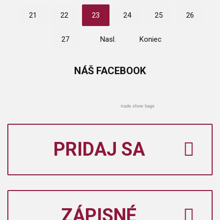
21
22
23
24
25
26
27
Nasl.
Koniec
NÁŠ
FACEBOOK
trade show bags
PRIDAJ SA
ZÁPISNÉ