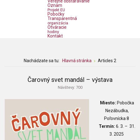
Verejné obstarávanie
Oznam
Projekt EU
Pobočky
Transparentná
organizácia
Otváracie
hodiny
Kontakt
Nachádzate sa tu:
Hlavná stránka
Articles 2
Čarovný svet mandál – výstava
Návštevy: 700
Miesto:
Pobočka
Nezábudka,
Poľovnícka 8
Termín:
6. 3.
– 31.
3. 2025