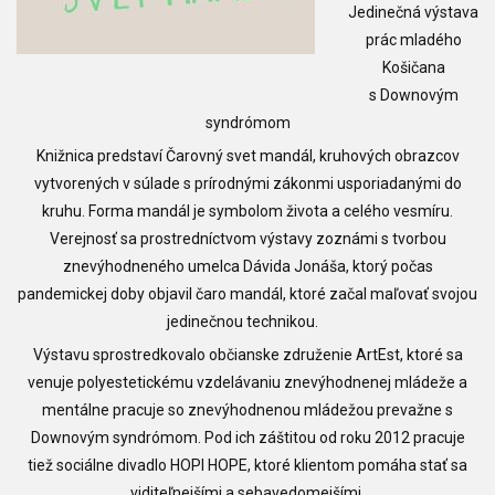
Jedinečná výstava
prác mladého
Košičana
s Downovým
syndrómom
Knižnica predstaví Čarovný svet mandál, kruhových obrazcov
vytvorených v súlade s prírodnými zákonmi usporiadanými do
kruhu. Forma mandál je symbolom života a celého vesmíru.
Verejnosť sa prostredníctvom výstavy zoznámi s tvorbou
znevýhodneného umelca Dávida Jonáša, ktorý počas
pandemickej doby objavil čaro mandál, ktoré začal maľovať svojou
jedinečnou technikou.
Výstavu sprostredkovalo občianske združenie ArtEst, ktoré sa
venuje polyestetickému vzdelávaniu znevýhodnenej mládeže a
mentálne pracuje so znevýhodnenou mládežou prevažne s
Downovým syndrómom. Pod ich záštitou od roku 2012 pracuje
tiež sociálne divadlo HOPI HOPE, ktoré klientom pomáha stať sa
viditeľnejšími a sebavedomejšími.