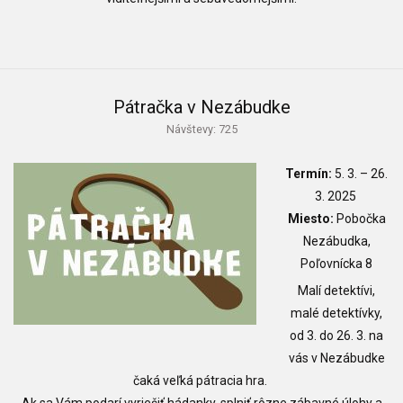
Pátračka v Nezábudke
Návštevy: 725
Termín:
5. 3.
–
26.
3. 2025
Miesto:
Pobočka
Nezábudka,
Poľovnícka 8
Malí detektívi,
malé detektívky,
od 3. do 26. 3. na
vás v Nezábudke
čaká veľká pátracia hra.