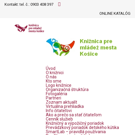
Kontakt: tel. č.:
0903 408 397
ONLINE KATALÓG
Úvod
O knižnici
O nás
Kto sme
Logo knižnice
Organizačná štruktúra
Fotogaléria
Partneri
Zoznam aktualít
Virtuálna prehliadka
Info čitateľovi
Ako a prečo sa stať čitateľom
Cenník služieb
Knižničný a výpožičný poriadok
Prevádzkový poriadok detského kútika
SmartLab – pravidlá používania