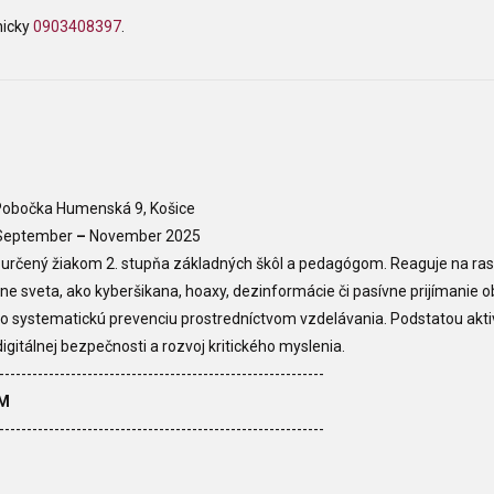
nicky
0903408397
.
obočka Humenská 9, Košice
eptember
–
November 2025
e určený žiakom 2. stupňa základných škôl a pedagógom. R
eaguje na ra
ine sveta, ako kyberšikana, hoaxy, dezinformácie či pasívne prijímanie 
a o systematickú prevenciu prostredníctvom vzdelávania.
Podstatou aktiv
igitálnej bezpečnosti a rozvoj kritického myslenia.
-----------------------------------------------------------
M
-----------------------------------------------------------