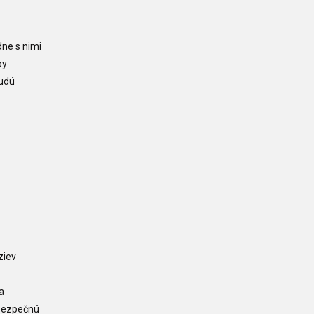
dne s nimi
py
budú
ziev
a
 bezpečnú