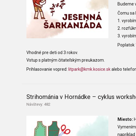
Budeme vy
Čomu sa 
1. vyrobí
2. rozfú
3. vyrobí
Poplatok 
Vhodné pre deti od 3 rokov.
Vstup s platným čitateľským preukazom.
Prihlasovanie vopred:
litpark@kmk.kosice.sk
alebo telefo
Strihománia v Hornádke – cyklus works
Návštevy: 482
Miesto:
H
Vymeníme 
napríklad