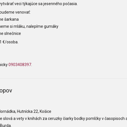
tvárať veci týkajúce sa jesenného počasia.
budeme venovať:
me šarkana
kneme si mláku, nalepíme gumáky
me slnečnice
1 €/osoba.
nicky
0903408397
.
hopov
ornádka, Hutnícka 22, Košice
slová a vety v knihách za ceruzky čiarky bodky pomlčky v časopisoch 
 Burda.