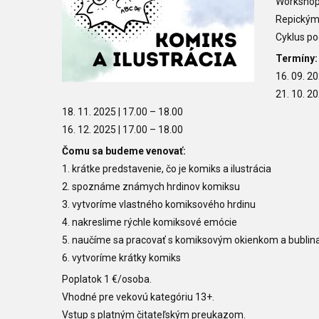
Workshopu
Repickým
Cyklus po
Termíny
16. 09. 2
21. 10. 2
18. 11. 2025
| 17.00
–
18.00
16. 12. 2025
| 17.00
–
18.00
Čomu sa budeme venovať:
1. krátke predstavenie, čo je komiks a ilustrácia
2. spoznáme známych hrdinov komiksu
3. vytvoríme vlastného komiksového hrdinu
4. nakreslime rýchle komiksové emócie
5. naučíme sa pracovať s komiksovým okienkom a bubli
6. vytvoríme krátky komiks
Poplatok 1 €/osoba.
Vhodné pre vekovú kategóriu 13+.
Vstup s platným čitateľským preukazom.