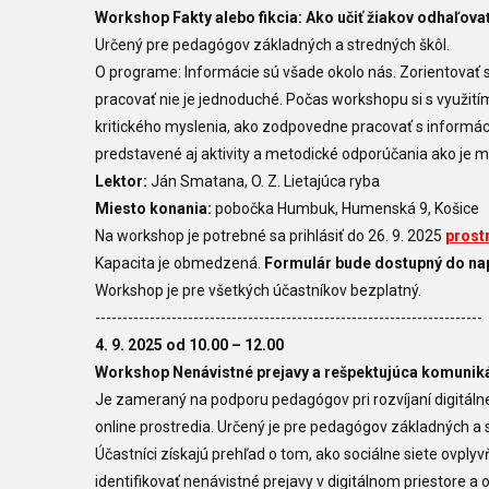
Workshop Fakty alebo fikcia: Ako učiť žiakov odhaľova
Určený pre pedagógov základných a stredných škôl.
O programe: Informácie sú všade okolo nás. Zorientovať 
pracovať nie je jednoduché. Počas workshopu si s využi
kritického myslenia, ako zodpovedne pracovať s informáci
predstavené aj aktivity a metodické odporúčania ako je mo
Lektor:
Ján Smatana, O. Z. Lietajúca ryba
Miesto konania:
pobočka Humbuk, Humenská 9, Košice
Na workshop je potrebné sa prihlásiť do 26. 9. 2025
prost
Kapacita je obmedzená.
Formulár bude dostupný do nap
Workshop je pre všetkých účastníkov bezplatný.
-----------------------------------------------------------------------
4. 9. 2025
od 10.00
–
12.00
Workshop Nenávistné prejavy a rešpektujúca komunik
Je zameraný na podporu pedagógov pri rozvíjaní digitáln
online prostredia. U
rčený je pre pedagógov základných a s
Účastníci získajú prehľad o tom, ako sociálne siete ovply
identifikovať nenávistné prejavy v digitálnom priestore 