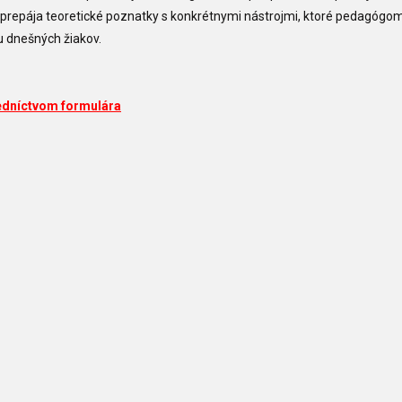
p prepája teoretické poznatky s konkrétnymi nástrojmi, ktoré pedagóg
ou dnešných žiakov.
edníctvom formulára