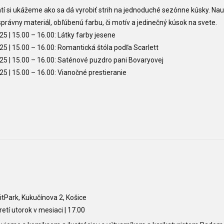
tí si ukážeme ako sa dá vyrobiť strih na jednoduché sezónne kúsky. Na
 správny materiál, obľúbenú farbu, či motív a jedinečný kúsok na svete.
025 | 15.00
– 16.00
: Látky farby jesene
025
| 15.00
– 16.00
:
Romantická štóla podľa Scarlett
025
| 15.00
– 16.00
:
Saténové puzdro pani Bovaryovej
025
| 15.00
– 16.00
:
Vianočné prestieranie
itPark, Kukučínova 2, Košice
retí utorok v mesiaci | 17.00