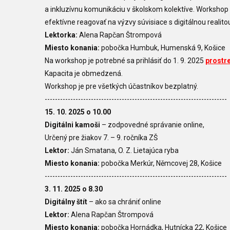
a inkluzívnu komunikáciu v školskom kolektíve. Worksho
efektívne reagovať na výzvy súvisiace s digitálnou realit
Lektorka:
Alena Rapčan Štrompová
Miesto konania:
pobočka Humbuk, Humenská 9, Košice
Na workshop je potrebné sa prihlásiť do 1. 9. 2025
prostr
Kapacita je obmedzená.
Workshop je pre všetkých účastníkov bezplatný.
-----------------------------------------------------------------------
15. 10. 2025 o 10.00
Digitálni kamoši
– zodpovedné správanie online,
Určený pre
žiakov 7. – 9. ročníka ZŠ
Lektor:
Ján Smatana,
O. Z. Lietajúca ryba
Miesto konania:
pobočka Merkúr, Němcovej 28, Košice
-----------------------------------------------------------------------
3. 11. 2025 o 8.30
Digitálny štít
– ako sa chrániť online
Lektor:
Alena Rapčan Štrompová
Miesto konania:
pobočka Hornádka, Hutnícka 22, Košice