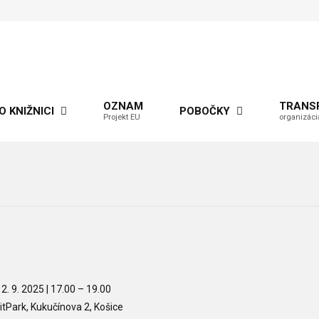
OZNAM
TRANS
O KNIŽNICI
POBOČKY
Projekt EU
organizáci
2. 9. 2025 | 17.00
– 19.00
itPark, Kukučínova 2, Košice