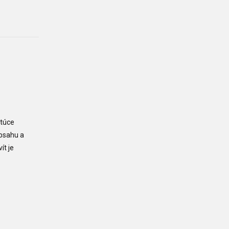
stúce
obsahu a
ít je