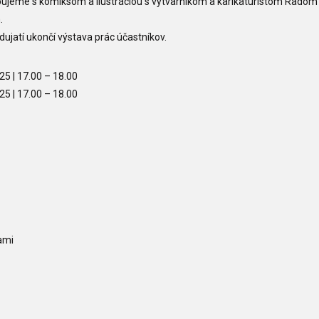
jeme s komiksom a ilustráciou s výtvarníkom a karikaturistom Radom
.
dujatí ukončí výstava prác účastníkov.
:
025
| 17.00
–
18.00
025
| 17.00
–
18.00
nami