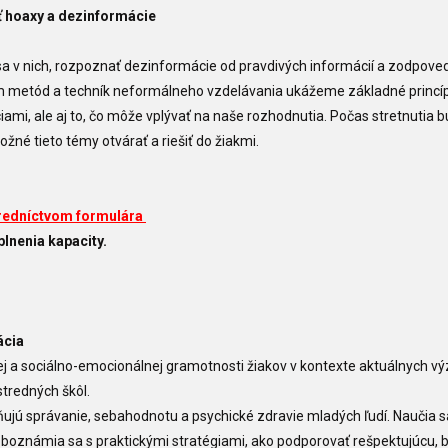
ť hoaxy a dezinformácie
sa v nich, rozpoznať dezinformácie od pravdivých informácií a zodpove
tím metód a techník neformálneho vzdelávania ukážeme základné princí
ami, ale aj to, čo môže vplývať na naše rozhodnutia. Počas stretnutia 
žné tieto témy otvárať a riešiť do žiakmi.
redníctvom formulára
lnenia kapacity.
ácia
ej a sociálno-emocionálnej gramotnosti žiakov v kontexte aktuálnych vý
tredných škôl.
vňujú správanie, sebahodnotu a psychické zdravie mladých ľudí. Naučia s
a oboznámia sa s praktickými stratégiami, ako podporovať rešpektujúcu,