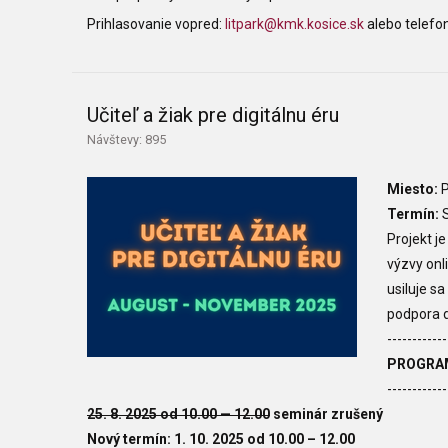
Prihlasovanie vopred:
litpark@kmk.kosice.sk
alebo telefo
Učiteľ a žiak pre digitálnu éru
Návštevy: 895
Miesto:
P
Termín:
S
Projekt j
výzvy onl
usiluje s
podpora d
------------
PROGRA
------------
25. 8. 2025 od 10.00 — 12.00
seminár zrušený
Nový termín: 1. 10. 2025 od 10.00
–
12.00