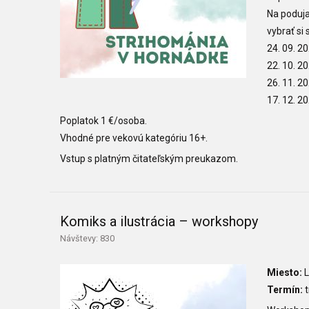
Na poduja
vybrať si
24. 09. 2
22. 10. 2
26. 11. 2
17. 12. 2
Poplatok 1 €/osoba.
Vhodné pre vekovú kategóriu 16+.
Vstup s platným čitateľským preukazom.
Komiks a ilustrácia – workshopy
Návštevy: 830
Miesto:
L
Termín:
t