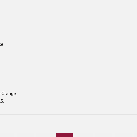
ce
e Orange.
5.