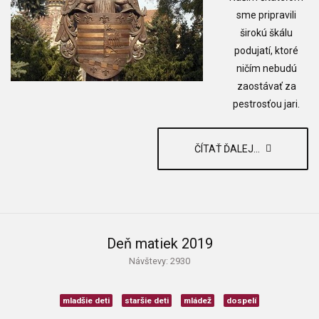
sme pripravili
širokú škálu
podujatí, ktoré
ničím nebudú
zaostávať za
pestrosťou jari.
ČÍTAŤ ĎALEJ...
Deň matiek 2019
Návštevy: 2930
mladšie deti
staršie deti
mládež
dospelí