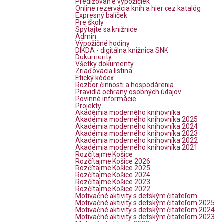
Predlžovanie výpožičiek
Online rezervácia kníh a hier cez katalóg
Expresný balíček
Pre školy
Spýtajte sa knižnice
Admin
Výpožičné hodiny
DIKDA - digitálna knižnica SNK
Dokumenty
Všetky dokumenty
Zriaďovacia listina
Etický kódex
Rozbor činnosti a hospodárenia
Pravidlá ochrany osobných údajov
Povinné informácie
Projekty
Akadémia moderného knihovníka
Akadémia moderného knihovníka 2025
Akadémia moderného knihovníka 2024
Akadémia moderného knihovníka 2023
Akadémia moderného knihovníka 2022
Akadémia moderného knihovníka 2021
Rozčítajme Košice
Rozčítajme Košice 2026
Rozčítajme Košice 2025
Rozčítajme Košice 2024
Rozčítajme Košice 2023
Rozčítajme Košice 2022
Motivačné aktivity s detským čitateľom
Motivačné aktivity s detským čitateľom 2025
Motivačné aktivity s detským čitateľom 2024
Motivačné aktivity s detským čitateľom 2023