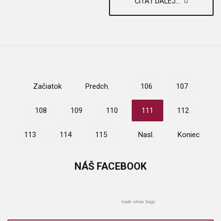
ČÍTAŤ ĎALEJ...
Začiatok
Predch.
106
107
108
109
110
111
112
113
114
115
Nasl.
Koniec
NÁŠ
FACEBOOK
trade show bags