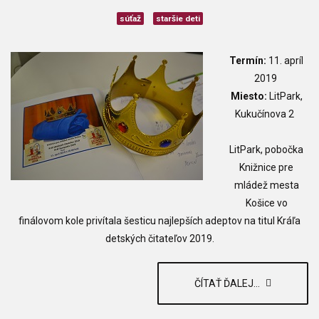
súťaž
staršie deti
Termín:
11. apríl
2019
Miesto:
LitPark,
Kukučínova 2
LitPark, pobočka
Knižnice pre
mládež mesta
Košice vo
finálovom kole privítala šesticu najlepších adeptov na titul Kráľa
detských čitateľov 2019.
ČÍTAŤ ĎALEJ...