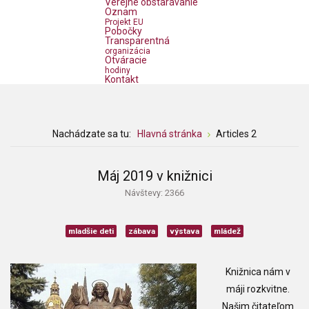
Verejné obstarávanie
Oznam
Projekt EU
Pobočky
Transparentná
organizácia
Otváracie
hodiny
Kontakt
Nachádzate sa tu:
Hlavná stránka
Articles 2
Máj 2019 v knižnici
Návštevy: 2366
mladšie deti
zábava
výstava
mládež
Knižnica nám v
máji rozkvitne.
Našim čitateľom