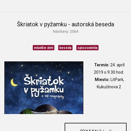
Škriatok v pyžamku - autorská beseda
Návštevy: 2064
mladšie deti
beseda
spisovatelia
Termín:
24. apríl
2019 o 9.30 hod.
Miesto:
LitPark,
Kukučínova 2