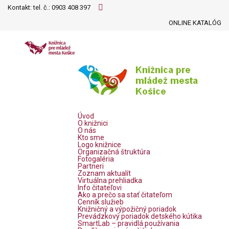
Kontakt: tel. č.:
0903 408 397
ONLINE KATALÓG
Úvod
O knižnici
O nás
Kto sme
Logo knižnice
Organizačná štruktúra
Fotogaléria
Partneri
Zoznam aktualít
Virtuálna prehliadka
Info čitateľovi
Ako a prečo sa stať čitateľom
Cenník služieb
Knižničný a výpožičný poriadok
Prevádzkový poriadok detského kútika
SmartLab – pravidlá používania