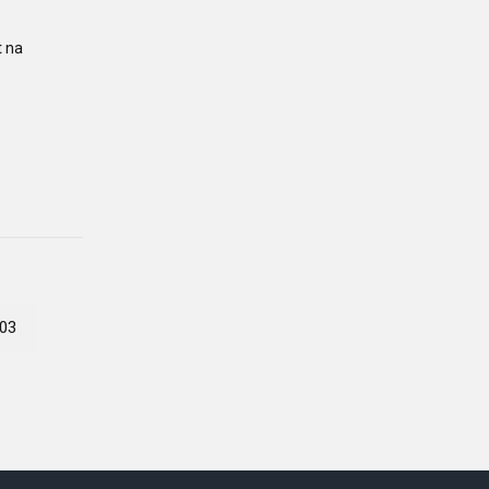
t na
03