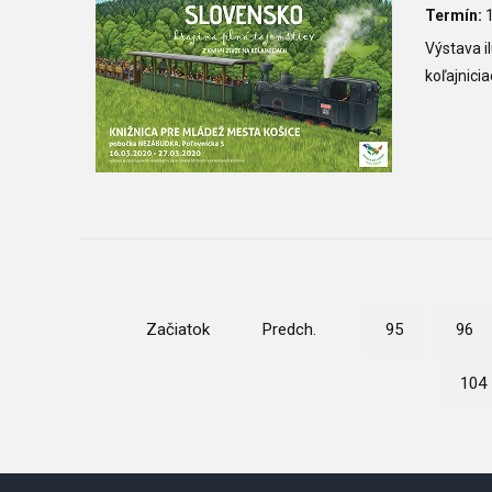
Termín:
1
Výstava i
koľajnici
Začiatok
Predch.
95
96
104