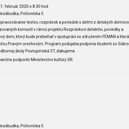
1. február 2020 o 8.30 hod.
ezábudka, Poľovnícka 5
 spracovávanie textov, rozprávok a poviedok s deťmi z detských domovo
zovaných komunít v rámci projektu Rozprávkoví detektívi, poviedky a
vý dom, ktorý bude prebiehať v spolupráci so združením FEMAN a liter
sťou Pravým orechovým. Program podujatia podporia študenti zo Súkr
odbornej školy Postupimská 37, ďakujeme.
inančne podporilo Ministerstvo kultúry SR.
ezábudka, Poľovnícka 5