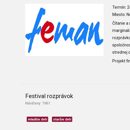
Termín: 2
Miesto: N
Čítanie a
marginali
rozprávko
spoločno
strednej 
Projekt f
Festival rozprávok
Návštevy: 1961
mladšie deti
staršie deti