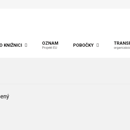
OZNAM
TRANS
O KNIŽNICI
POBOČKY
Projekt EU
organizáci
šený