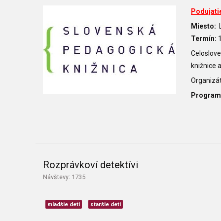
Podujati
Miesto:
L
Termín:
Celoslove
knižnice a
Organizát
Program
Rozprávkoví detektívi
Návštevy: 1735
mladšie deti
staršie deti