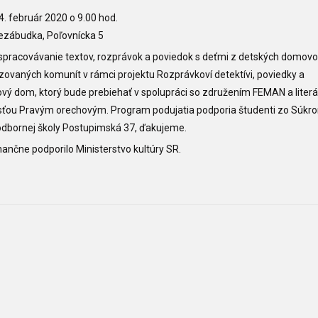
4. február 2020 o 9.00 hod.
ezábudka, Poľovnícka 5
 spracovávanie textov, rozprávok a poviedok s deťmi z detských domovo
zovaných komunít v rámci projektu Rozprávkoví detektívi, poviedky a
vý dom, ktorý bude prebiehať v spolupráci so združením FEMAN a liter
sťou Pravým orechovým. Program podujatia podporia študenti zo Súkr
odbornej školy Postupimská 37, ďakujeme.
inančne podporilo Ministerstvo kultúry SR.