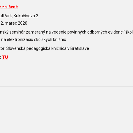
e zrušené
itPark, Kukučínova 2
12. marec 2020
nský seminár zameraný na vedenie povinných odborných evidencií škol
 na elektronizáciu školských knižníc.
or: Slovenská pedagogická knižnica v Bratislave
:
TU