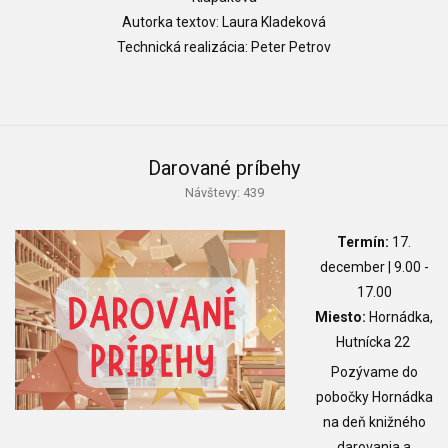
Autorka textov: Laura Kladeková
Technická realizácia: Peter Petrov
Darované príbehy
Návštevy: 439
Termín:
17.
december | 9.00 -
17.00
Miesto:
Hornádka,
Hutnícka 22
Pozývame do
pobočky Hornádka
na deň knižného
darovania a