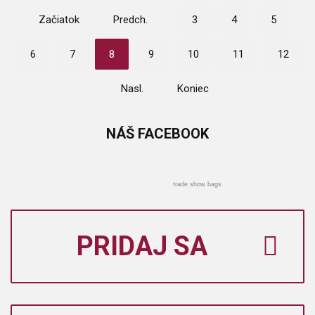
Začiatok
Predch.
3
4
5
6
7
8
9
10
11
12
Nasl.
Koniec
NÁŠ
FACEBOOK
trade show bags
PRIDAJ SA