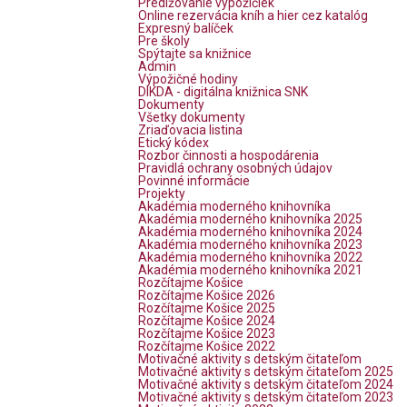
Predlžovanie výpožičiek
Online rezervácia kníh a hier cez katalóg
Expresný balíček
Pre školy
Spýtajte sa knižnice
Admin
Výpožičné hodiny
DIKDA - digitálna knižnica SNK
Dokumenty
Všetky dokumenty
Zriaďovacia listina
Etický kódex
Rozbor činnosti a hospodárenia
Pravidlá ochrany osobných údajov
Povinné informácie
Projekty
Akadémia moderného knihovníka
Akadémia moderného knihovníka 2025
Akadémia moderného knihovníka 2024
Akadémia moderného knihovníka 2023
Akadémia moderného knihovníka 2022
Akadémia moderného knihovníka 2021
Rozčítajme Košice
Rozčítajme Košice 2026
Rozčítajme Košice 2025
Rozčítajme Košice 2024
Rozčítajme Košice 2023
Rozčítajme Košice 2022
Motivačné aktivity s detským čitateľom
Motivačné aktivity s detským čitateľom 2025
Motivačné aktivity s detským čitateľom 2024
Motivačné aktivity s detským čitateľom 2023