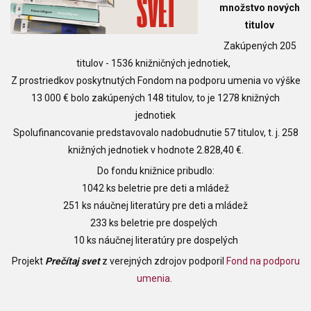
množstvo nových
titulov
Zakúpených 205
titulov - 1536 knižničných jednotiek,
Z prostriedkov poskytnutých Fondom na podporu umenia vo výške
13 000 € bolo zakúpených 148 titulov, to je 1278 knižných
jednotiek
Spolufinancovanie predstavovalo nadobudnutie 57 titulov, t. j. 258
knižných jednotiek v hodnote 2.828,40 €.
Do fondu knižnice pribudlo:
1042 ks beletrie pre deti a mládež
251 ks náučnej literatúry pre deti a mládež
233 ks beletrie pre dospelých
10 ks náučnej literatúry pre dospelých
Projekt
Prečítaj svet
z verejných zdrojov podporil
Fond na podporu
umenia
.