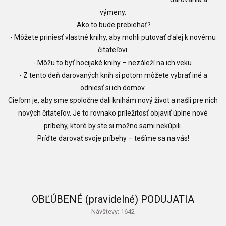
výmeny.
Ako to bude prebiehať?
- Môžete priniesť vlastné knihy, aby mohli putovať ďalej k novému
čitateľovi.
- Môžu to byť hocijaké knihy – nezáleží na ich veku.
- Z tento deň darovaných kníh si potom môžete vybrať iné a
odniesť si ich domov.
Cieľom je, aby sme spoločne dali knihám nový život a našli pre nich
nových čitateľov. Je to rovnako príležitosť objaviť úplne nové
príbehy, ktoré by ste si možno sami nekúpili.
Príďte darovať svoje príbehy – tešíme sa na vás!
OBĽÚBENÉ (pravidelné) PODUJATIA
Návštevy: 1642