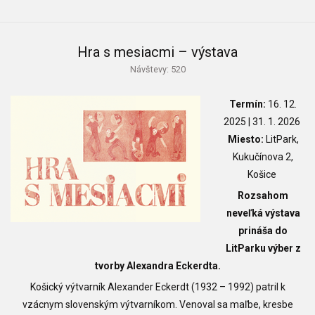
Hra s mesiacmi – výstava
Návštevy: 520
Termín:
16. 12.
2025 | 31. 1. 2026
Miesto:
LitPark,
Kukučínova 2,
Košice
Rozsahom
neveľká výstava
prináša do
LitParku výber z
tvorby Alexandra Eckerdta.
Košický výtvarník Alexander Eckerdt (1932 – 1992) patril k
vzácnym slovenským výtvarníkom. Venoval sa maľbe, kresbe