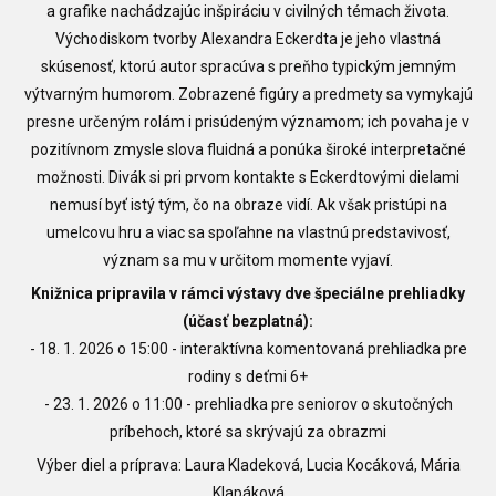
a grafike nachádzajúc inšpiráciu v civilných témach života.
Východiskom tvorby Alexandra Eckerdta je jeho vlastná
skúsenosť, ktorú autor spracúva s preňho typickým jemným
výtvarným humorom. Zobrazené figúry a predmety sa vymykajú
presne určeným rolám i prisúdeným významom; ich povaha je v
pozitívnom zmysle slova fluidná a ponúka široké interpretačné
možnosti. Divák si pri prvom kontakte s Eckerdtovými dielami
nemusí byť istý tým, čo na obraze vidí. Ak však pristúpi na
umelcovu hru a viac sa spoľahne na vlastnú predstavivosť,
význam sa mu v určitom momente vyjaví.
Knižnica pripravila v rámci výstavy dve špeciálne prehliadky
(účasť bezplatná):
- 18. 1. 2026 o 15:00 - interaktívna komentovaná prehliadka pre
rodiny s deťmi 6+
- 23. 1. 2026 o 11:00 - prehliadka pre seniorov o skutočných
príbehoch, ktoré sa skrývajú za obrazmi
Výber diel a príprava: Laura Kladeková, Lucia Kocáková, Mária
Klapáková