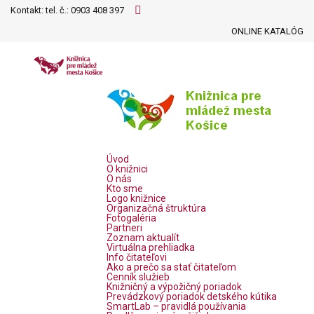
Kontakt: tel. č.:
0903 408 397
ONLINE KATALÓG
Úvod
O knižnici
O nás
Kto sme
Logo knižnice
Organizačná štruktúra
Fotogaléria
Partneri
Zoznam aktualít
Virtuálna prehliadka
Info čitateľovi
Ako a prečo sa stať čitateľom
Cenník služieb
Knižničný a výpožičný poriadok
Prevádzkový poriadok detského kútika
SmartLab – pravidlá používania