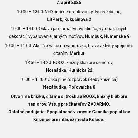
7. apríl 2026
10:00 – 12:00: Veľkonočné omaľovánky, tvorivé dielne,
LitPark, Kukučínova 2
10:00 – 14:00: Oslava jari, jarná tvorivá dielňa, výroba jarných
dekorácií, vypaľovanie jarných motívov,
Humbuk, Humenská 9
10:00 – 11:00: Ako išlo vajce na vandrovku, hravé aktivity spojené s
čítaním,
Merkúr
13:30 – 14:30: BOOX, knižný klub pre seniorov,
Hornádka, Hutnícka 22
10:00 – 11:00: Ušká plné rozprávok (Baby knižnica),
Nezábudka, Poľovnícka 8
Otvoríme knižku, čítame si trošku a BOOX, knižný klub pre
seniorov: Vstup pre čitateľov ZADARMO.
Ostatné podujatia: Spoplatnené v zmysle Cenníka poplatkov
Knižnice pre mládež mesta Košice.