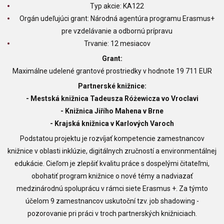
Typ akcie: KA122
Orgán udeľujúci grant: Národná agentúra programu Erasmus+
pre vzdelávanie a odbornú prípravu
Trvanie: 12 mesiacov
Grant:
Maximálne udelené grantové prostriedky v hodnote 19 711 EUR
Partnerské knižnice:
- Mestská knižnica Tadeusza Różewicza vo Vroclavi
- Knižnica Jiřího Mahena v Brne
- Krajská knižnica v Karlových Varoch
Podstatou projektu je rozvíjať kompetencie zamestnancov
knižnice v oblasti inklúzie, digitálnych zručností a environmentálnej
edukácie. Cieľom je zlepšiť kvalitu práce s dospelými čitateľmi,
obohatiť program knižnice o nové témy a nadviazať
medzinárodnú spoluprácu v rámci siete Erasmus +. Za týmto
účelom 9 zamestnancov uskutoční tzv. job shadowing -
pozorovanie pri práci v troch partnerských knižniciach.