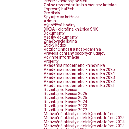
Predlžovanie výpožičiek
Online rezervácia kníh a hier cez katalóg
Expresný balíček
Pre školy
Spýtajte sa knižnice
Admin
Výpožičné hodiny
DIKDA - digitálna knižnica SNK
Dokumenty
Všetky dokumenty
Zriaďovacia listina
Etický kódex
Rozbor činnosti a hospodárenia
Pravidlá ochrany osobných údajov
Povinné informácie
Projekty
Akadémia moderného knihovníka
Akadémia moderného knihovníka 2025
Akadémia moderného knihovníka 2024
Akadémia moderného knihovníka 2023
Akadémia moderného knihovníka 2022
Akadémia moderného knihovníka 2021
Rozčítajme Košice
Rozčítajme Košice 2026
Rozčítajme Košice 2025
Rozčítajme Košice 2024
Rozčítajme Košice 2023
Rozčítajme Košice 2022
Motivačné aktivity s detským čitateľom
Motivačné aktivity s detským čitateľom 2025
Motivačné aktivity s detským čitateľom 2024
Motivačné aktivity s detským čitateľom 2023