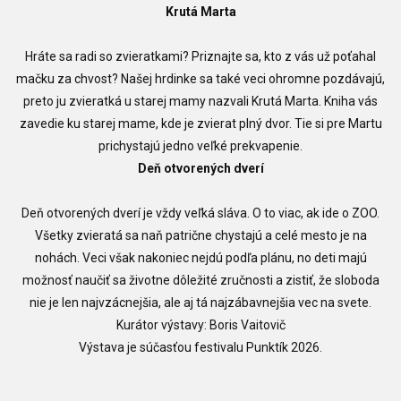
Krutá Marta
Hráte sa radi so zvieratkami? Priznajte sa, kto z vás už poťahal
mačku za chvost? Našej hrdinke sa také veci ohromne pozdávajú,
preto ju zvieratká u starej mamy nazvali Krutá Marta. Kniha vás
zavedie ku starej mame, kde je zvierat plný dvor. Tie si pre Martu
prichystajú jedno veľké prekvapenie.
Deň otvorených dverí
Deň otvorených dverí je vždy veľká sláva. O to viac, ak ide o ZOO.
Všetky zvieratá sa naň patrične chystajú a celé mesto je na
nohách. Veci však nakoniec nejdú podľa plánu, no deti majú
možnosť naučiť sa životne dôležité zručnosti a zistiť, že sloboda
nie je len najvzácnejšia, ale aj tá najzábavnejšia vec na svete.
Kurátor výstavy: Boris Vaitovič
Výstava je súčasťou festivalu Punktík 2026.