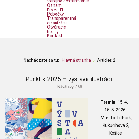
Verejné obstarávanie
Oznam
Projekt EU
Pobočky
Transparentná
organizácia
Otváracie
hodiny
Kontakt
Nachádzate sa tu:
Hlavná stránka
Articles 2
Punktík 2026 – výstava ilustrácií
Návštevy: 268
Termín:
15. 4.
–
15. 5. 2026
Miesto:
LitPark,
Kukučínova 2,
Košice