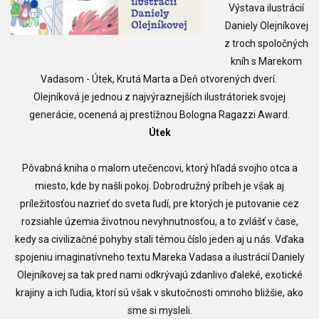
Výstava ilustrácií
Daniely Olejníkovej
z t
roch spoločných
kníh s Marekom
Vadasom - Útek, Krutá Marta a Deň otvorených dverí
.
Olejníková je jednou z najvýraznejších ilustrátoriek svojej
generácie, ocenená aj prestížnou Bologna Ragazzi Award.
Útek
Pôvabná kniha o malom utečencovi, ktorý hľadá svojho otca a
miesto, kde by našli pokoj. Dobrodružný príbeh je však aj
príležitosťou nazrieť do sveta ľudí, pre ktorých je putovanie cez
rozsiahle územia životnou nevyhnutnosťou, a to zvlášť v čase,
kedy sa civilizačné pohyby stali témou číslo jeden aj u nás. Vďaka
spojeniu imaginatívneho textu Mareka Vadasa a ilustrácií Daniely
Olejníkovej sa tak pred nami odkrývajú zdanlivo ďaleké, exotické
krajiny a ich ľudia, ktorí sú však v skutočnosti omnoho bližšie, ako
sme si mysleli.