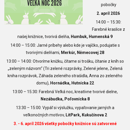
pobočky
2. apríl 2026
14:00 – 15:30:
Farebné kraslice z
našej knižnice, tvorivá dielňa,
Humbuk, Humenská 9
14:00 – 15:00: Jarné príbehy alebo kde je vajíčko, podujatie s
tvorivými dielňami,
Merkúr, Němecovej 28
13:00 – 14:00: Otvoríme knižku, čítame si trošku, čítanie z kníh so
„zeleným názvom“ (Tri zelené rozprávky, Zelené jelene, Zelená
kniha rozprávok, Záhada zeleného strašidla, Anna zo zeleného
domu),
Hornádka, Hutnícka 22
13:00 – 15:30: Farebná Veľká noc, kreatívne tvorivé dielne,
Nezábudka, Poľovnícka 8
13:30 – 15:00: Vypáľ si výslužku, vypaľovanie jarných a
veľkonočných motívov,
LitPark, Kukučínova 2
3. - 6. apríl 2026
všetky pobočky knižnice sú zatvorené