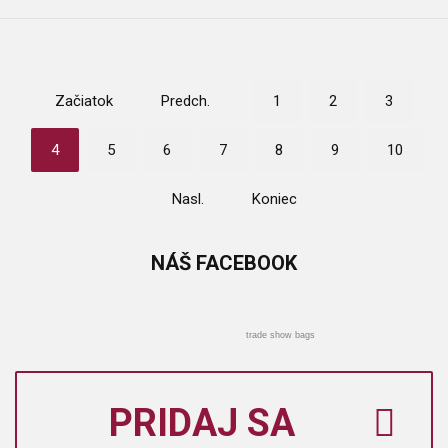
Začiatok
Predch.
1
2
3
4
5
6
7
8
9
10
Nasl.
Koniec
NÁŠ
FACEBOOK
trade show bags
PRIDAJ SA