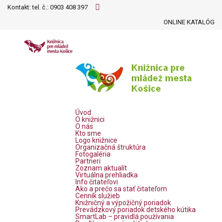
Kontakt: tel. č.:
0903 408 397
ONLINE KATALÓG
Úvod
O knižnici
O nás
Kto sme
Logo knižnice
Organizačná štruktúra
Fotogaléria
Partneri
Zoznam aktualít
Virtuálna prehliadka
Info čitateľovi
Ako a prečo sa stať čitateľom
Cenník služieb
Knižničný a výpožičný poriadok
Prevádzkový poriadok detského kútika
SmartLab – pravidlá používania