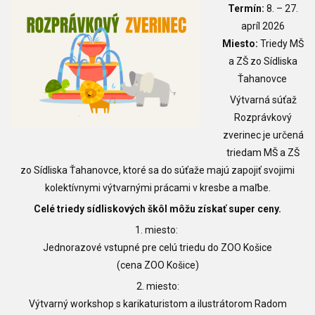
Termín:
8. – 27.
apríl 2026
Miesto:
Triedy MŠ
a ZŠ zo Sídliska
Ťahanovce
Výtvarná súťaž
Rozprávkový
zverinec je určená
triedam MŠ a ZŠ
zo Sídliska Ťahanovce, ktoré sa do súťaže majú zapojiť svojimi
kolektívnymi výtvarnými prácami v kresbe a maľbe.
Celé triedy sídliskových škôl môžu získať super ceny.
1. miesto:
Jednorazové vstupné pre celú triedu do ZOO Košice
(cena ZOO Košice)
2. miesto:
Výtvarný workshop s karikaturistom a ilustrátorom Radom