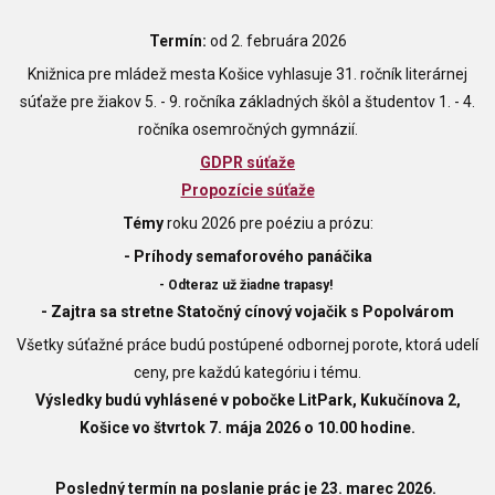
Termín:
od 2. februára 2026
Knižnica pre mládež mesta Košice vyhlasuje 31. ročník literárnej
súťaže pre žiakov 5. - 9. ročníka základných škôl a študentov 1. - 4.
ročníka osemročných gymnázií.
GDPR súťaže
Propozície súťaže
Témy
roku 2026 pre poéziu a prózu:
- Príhody semaforového panáčika
- Odteraz už žiadne trapasy!
- Zajtra sa stretne Statočný cínový vojačik s Popolvárom
Všetky súťažné práce budú postúpené odbornej porote, ktorá udelí
ceny, pre každú kategóriu i tému.
Výsledky budú vyhlásené v pobočke LitPark, Kukučínova 2,
Košice vo štvrtok 7. mája 2026 o 10.00 hodine.
Posledný termín na poslanie prác je 23. marec 2026.