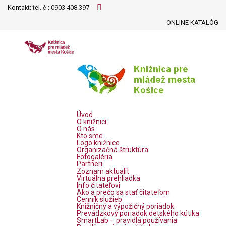
Kontakt: tel. č.:
0903 408 397
ONLINE KATALÓG
Úvod
O knižnici
O nás
Kto sme
Logo knižnice
Organizačná štruktúra
Fotogaléria
Partneri
Zoznam aktualít
Virtuálna prehliadka
Info čitateľovi
Ako a prečo sa stať čitateľom
Cenník služieb
Knižničný a výpožičný poriadok
Prevádzkový poriadok detského kútika
SmartLab – pravidlá používania