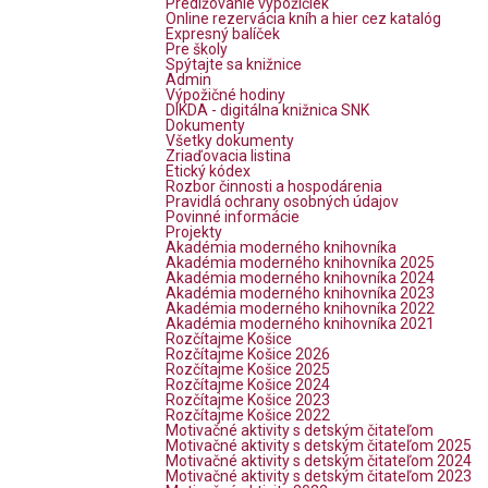
Predlžovanie výpožičiek
Online rezervácia kníh a hier cez katalóg
Expresný balíček
Pre školy
Spýtajte sa knižnice
Admin
Výpožičné hodiny
DIKDA - digitálna knižnica SNK
Dokumenty
Všetky dokumenty
Zriaďovacia listina
Etický kódex
Rozbor činnosti a hospodárenia
Pravidlá ochrany osobných údajov
Povinné informácie
Projekty
Akadémia moderného knihovníka
Akadémia moderného knihovníka 2025
Akadémia moderného knihovníka 2024
Akadémia moderného knihovníka 2023
Akadémia moderného knihovníka 2022
Akadémia moderného knihovníka 2021
Rozčítajme Košice
Rozčítajme Košice 2026
Rozčítajme Košice 2025
Rozčítajme Košice 2024
Rozčítajme Košice 2023
Rozčítajme Košice 2022
Motivačné aktivity s detským čitateľom
Motivačné aktivity s detským čitateľom 2025
Motivačné aktivity s detským čitateľom 2024
Motivačné aktivity s detským čitateľom 2023