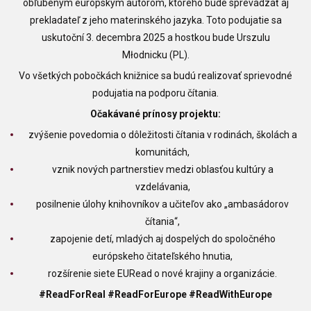
obľúbeným európskym autorom, ktorého bude sprevádzať aj
prekladateľ z jeho materinského jazyka. Toto podujatie sa
uskutoční 3. decembra 2025 a hostkou bude Urszulu
Młodnicku (PL).
Vo všetkých pobočkách knižnice sa budú realizovať sprievodné
podujatia na podporu čítania.
Očakávané prínosy projektu:
zvýšenie povedomia o dôležitosti čítania v rodinách, školách a
komunitách,
vznik nových partnerstiev medzi oblasťou kultúry a
vzdelávania,
posilnenie úlohy knihovníkov a učiteľov ako „ambasádorov
čítania“,
zapojenie detí, mladých aj dospelých do spoločného
európskeho čitateľského hnutia,
rozšírenie siete EURead o nové krajiny a organizácie.
#ReadForReal #ReadForEurope #ReadWithEurope