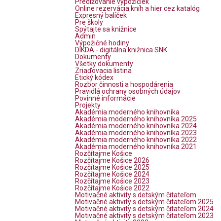
Predlžovanie výpožičiek
Online rezervácia kníh a hier cez katalóg
Expresný balíček
Pre školy
Spýtajte sa knižnice
Admin
Výpožičné hodiny
DIKDA - digitálna knižnica SNK
Dokumenty
Všetky dokumenty
Zriaďovacia listina
Etický kódex
Rozbor činnosti a hospodárenia
Pravidlá ochrany osobných údajov
Povinné informácie
Projekty
Akadémia moderného knihovníka
Akadémia moderného knihovníka 2025
Akadémia moderného knihovníka 2024
Akadémia moderného knihovníka 2023
Akadémia moderného knihovníka 2022
Akadémia moderného knihovníka 2021
Rozčítajme Košice
Rozčítajme Košice 2026
Rozčítajme Košice 2025
Rozčítajme Košice 2024
Rozčítajme Košice 2023
Rozčítajme Košice 2022
Motivačné aktivity s detským čitateľom
Motivačné aktivity s detským čitateľom 2025
Motivačné aktivity s detským čitateľom 2024
Motivačné aktivity s detským čitateľom 2023