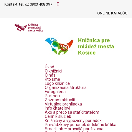
Kontakt: tel. č.:
0903 408 397
ONLINE KATALÓG
Úvod
O knižnici
O nás
Kto sme
Logo knižnice
Organizačná štruktúra
Fotogaléria
Partneri
Zoznam aktualít
Virtuálna prehliadka
Info čitateľovi
Ako a prečo sa stať čitateľom
Cenník služieb
Knižničný a výpožičný poriadok
Prevádzkový poriadok detského kútika
SmartLab – pravidlá používania