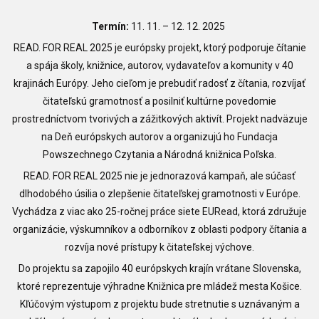
Termín:
11. 11.
– 12. 12. 2025
READ. FOR REAL 2025 je európsky projekt, ktorý podporuje čítanie
a spája školy, knižnice, autorov, vydavateľov a komunity v 40
krajinách Európy. Jeho cieľom je prebudiť radosť z čítania, rozvíjať
čitateľskú gramotnosť a posilniť kultúrne povedomie
prostredníctvom tvorivých a zážitkových aktivít. Projekt nadväzuje
na Deň európskych autorov a organizujú ho Fundacja
Powszechnego Czytania a Národná knižnica Poľska.
READ. FOR REAL 2025 nie je jednorazová kampaň, ale súčasť
dlhodobého úsilia o zlepšenie čitateľskej gramotnosti v Európe.
Vychádza z viac ako 25-ročnej práce siete EURead, ktorá združuje
organizácie, výskumníkov a odborníkov z oblasti podpory čítania a
rozvíja nové prístupy k čitateľskej výchove.
Do projektu sa zapojilo 40 európskych krajín vrátane Slovenska,
ktoré reprezentuje výhradne Knižnica pre mládež mesta Košice.
Kľúčovým výstupom z projektu bude stretnutie s uznávaným a