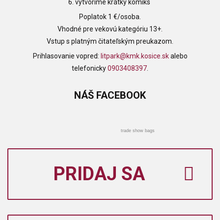
6. vytvoríme krátky komiks
Poplatok 1 €/osoba.
Vhodné pre vekovú kategóriu 13+.
Vstup s platným čitateľským preukazom.
Prihlasovanie vopred:
litpark@kmk.kosice.sk
alebo
telefonicky
0903408397
.
NÁŠ
FACEBOOK
trade show bags
PRIDAJ SA