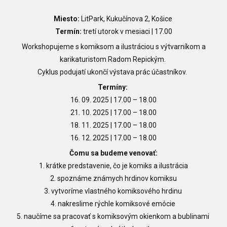
Miesto:
LitPark, Kukučínova 2, Košice
Termín:
tretí utorok v mesiaci | 17.00
Workshopujeme s komiksom a ilustráciou s výtvarníkom a
karikaturistom Radom Repickým.
Cyklus podujatí ukončí výstava prác účastníkov.
Termíny:
16. 09. 2025
| 17.00
–
18.00
21. 10. 2025
| 17.00
–
18.00
18. 11. 2025
| 17.00
–
18.00
16. 12. 2025
| 17.00
–
18.00
Čomu sa budeme venovať:
1. krátke predstavenie, čo je komiks a ilustrácia
2. spoznáme známych hrdinov komiksu
3. vytvoríme vlastného komiksového hrdinu
4. nakreslime rýchle komiksové emócie
5. naučíme sa pracovať s komiksovým okienkom a bublinami