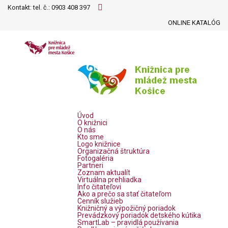
Kontakt: tel. č.:
0903 408 397
ONLINE KATALÓG
Úvod
O knižnici
O nás
Kto sme
Logo knižnice
Organizačná štruktúra
Fotogaléria
Partneri
Zoznam aktualít
Virtuálna prehliadka
Info čitateľovi
Ako a prečo sa stať čitateľom
Cenník služieb
Knižničný a výpožičný poriadok
Prevádzkový poriadok detského kútika
SmartLab – pravidlá používania