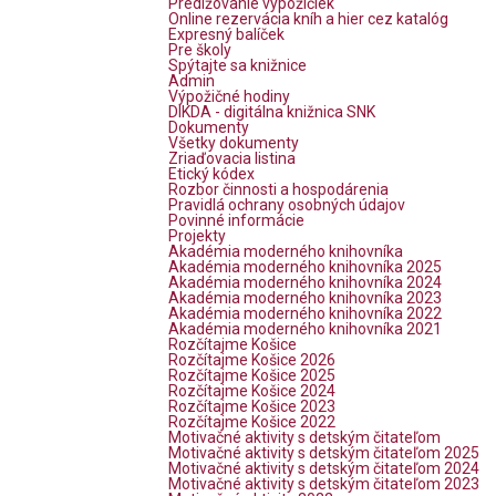
Predlžovanie výpožičiek
Online rezervácia kníh a hier cez katalóg
Expresný balíček
Pre školy
Spýtajte sa knižnice
Admin
Výpožičné hodiny
DIKDA - digitálna knižnica SNK
Dokumenty
Všetky dokumenty
Zriaďovacia listina
Etický kódex
Rozbor činnosti a hospodárenia
Pravidlá ochrany osobných údajov
Povinné informácie
Projekty
Akadémia moderného knihovníka
Akadémia moderného knihovníka 2025
Akadémia moderného knihovníka 2024
Akadémia moderného knihovníka 2023
Akadémia moderného knihovníka 2022
Akadémia moderného knihovníka 2021
Rozčítajme Košice
Rozčítajme Košice 2026
Rozčítajme Košice 2025
Rozčítajme Košice 2024
Rozčítajme Košice 2023
Rozčítajme Košice 2022
Motivačné aktivity s detským čitateľom
Motivačné aktivity s detským čitateľom 2025
Motivačné aktivity s detským čitateľom 2024
Motivačné aktivity s detským čitateľom 2023