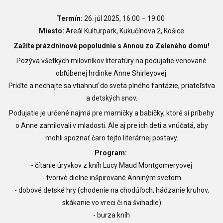
Termín:
26. júl 2025, 16.00
–
19.00
Miesto:
Areál Kulturpark, Kukučínova 2, Košice
Zažite prázdninové popoludnie s Annou zo Zeleného domu!
Pozýva všetkých milovníkov literatúry na podujatie venované
obľúbenej hrdinke Anne Shirleyovej.
Príďte a nechajte sa vtiahnuť do sveta plného fantázie, priateľstva
a detských snov.
Podujatie je určené najmä pre mamičky a babičky, ktoré si príbehy
o Anne zamilovali v mladosti. Ale aj pre ich deti a vnúčatá, aby
mohli spoznať čaro tejto literárnej postavy.
Program:
- čítanie úryvkov z kníh Lucy Maud Montgomeryovej
- tvorivé dielne inšpirované Anniným svetom
- dobové detské hry (chodenie na chodúľoch, hádzanie kruhov,
skákanie vo vreci či na švihadle)
- burza kníh