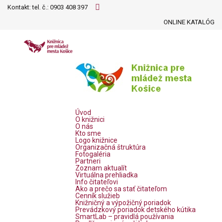
Kontakt: tel. č.:
0903 408 397
ONLINE KATALÓG
Úvod
O knižnici
O nás
Kto sme
Logo knižnice
Organizačná štruktúra
Fotogaléria
Partneri
Zoznam aktualít
Virtuálna prehliadka
Info čitateľovi
Ako a prečo sa stať čitateľom
Cenník služieb
Knižničný a výpožičný poriadok
Prevádzkový poriadok detského kútika
SmartLab – pravidlá používania