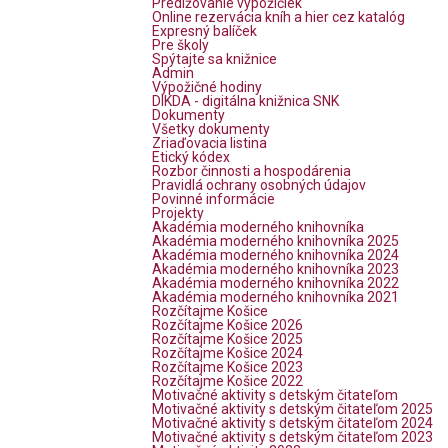
Predlžovanie výpožičiek
Online rezervácia kníh a hier cez katalóg
Expresný balíček
Pre školy
Spýtajte sa knižnice
Admin
Výpožičné hodiny
DIKDA - digitálna knižnica SNK
Dokumenty
Všetky dokumenty
Zriaďovacia listina
Etický kódex
Rozbor činnosti a hospodárenia
Pravidlá ochrany osobných údajov
Povinné informácie
Projekty
Akadémia moderného knihovníka
Akadémia moderného knihovníka 2025
Akadémia moderného knihovníka 2024
Akadémia moderného knihovníka 2023
Akadémia moderného knihovníka 2022
Akadémia moderného knihovníka 2021
Rozčítajme Košice
Rozčítajme Košice 2026
Rozčítajme Košice 2025
Rozčítajme Košice 2024
Rozčítajme Košice 2023
Rozčítajme Košice 2022
Motivačné aktivity s detským čitateľom
Motivačné aktivity s detským čitateľom 2025
Motivačné aktivity s detským čitateľom 2024
Motivačné aktivity s detským čitateľom 2023