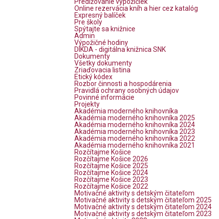
Predlžovanie výpožičiek
Online rezervácia kníh a hier cez katalóg
Expresný balíček
Pre školy
Spýtajte sa knižnice
Admin
Výpožičné hodiny
DIKDA - digitálna knižnica SNK
Dokumenty
Všetky dokumenty
Zriaďovacia listina
Etický kódex
Rozbor činnosti a hospodárenia
Pravidlá ochrany osobných údajov
Povinné informácie
Projekty
Akadémia moderného knihovníka
Akadémia moderného knihovníka 2025
Akadémia moderného knihovníka 2024
Akadémia moderného knihovníka 2023
Akadémia moderného knihovníka 2022
Akadémia moderného knihovníka 2021
Rozčítajme Košice
Rozčítajme Košice 2026
Rozčítajme Košice 2025
Rozčítajme Košice 2024
Rozčítajme Košice 2023
Rozčítajme Košice 2022
Motivačné aktivity s detským čitateľom
Motivačné aktivity s detským čitateľom 2025
Motivačné aktivity s detským čitateľom 2024
Motivačné aktivity s detským čitateľom 2023