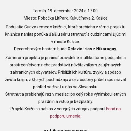
Termín: 19. december 2024 o 17.00
Miesto: Pobočka LitPark, Kukučínova 2, Košice
Podujatie Cudzozemec v knižnici, ktoré prebieha v rámci projektu
Knižnica nahlas ponúka ďalšiu sériu stretnutí s cudzincami žijúcimi
v meste Košice.
Decembrovým hosťom bude
Octavio Irias z Nikaraguy.
Zámerom projektu je priniesť pravidelné multikultúrne podujatie a
prostredníctvom neho predstaviť návštevníkom zaujímavých
zahraničných obyvateľov. Priblížiť ich kultúru, zvyky a spôsob
života krajín, z ktorých pochádzajú a cez osobný príbeh spoznávať
pohľad na život u nás na Slovensku.
Stretnutia prebiehajú raz v mesiaci po celý rok s výnimkou letných
prázdnin a vstup je bezplatný.
Projekt Knižnica nahlas z verejných zdrojov podporil
Fond na
podporu umenia
.