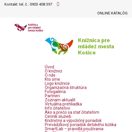
Kontakt: tel. č.:
0903 408 397
ONLINE KATALÓG
Úvod
O knižnici
O nás
Kto sme
Logo knižnice
Organizačná štruktúra
Fotogaléria
Partneri
Zoznam aktualít
Virtuálna prehliadka
Info čitateľovi
Ako a prečo sa stať čitateľom
Cenník služieb
Knižničný a výpožičný poriadok
Prevádzkový poriadok detského kútika
SmartLab – pravidlá používania