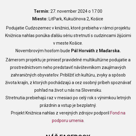
Termín:
27. november 2024 o 17.00
Miesto:
LitPark, Kukučínova 2, Košice
Podujatie Cudzozemec v knižnici, ktoré prebieha v rámci projektu
Knižnica nahlas ponúka ďalšiu sériu stretnutí s cudzincami žijúcimi
v meste Košice.
Novembrovým hosťom bude
Pál Horváth z Maďarska.
Zámerom projektu je priniesť pravidelné multikultúrne podujatie a
prostredníctvom neho predstaviť návštevníkom zaujímavých
zahraničných obyvateľov. Priblížiť ich kultúru, zvyky a spôsob
života krajín, z ktorých pochádzajú a cez osobný príbeh spoznávať
pohľad na život u nás na Slovensku.
Stretnutia prebiehajú raz v mesiaci po celý rok s výnimkou letných
prázdnin a vstup je bezplatný.
Projekt Knižnica nahlas z verejných zdrojov podporil
Fond na
podporu umenia
.