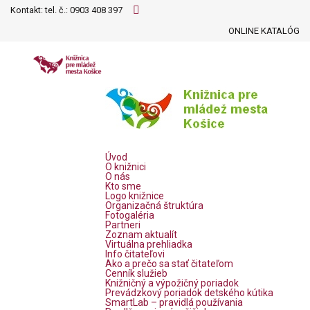
Kontakt: tel. č.:
0903 408 397
ONLINE KATALÓG
Úvod
O knižnici
O nás
Kto sme
Logo knižnice
Organizačná štruktúra
Fotogaléria
Partneri
Zoznam aktualít
Virtuálna prehliadka
Info čitateľovi
Ako a prečo sa stať čitateľom
Cenník služieb
Knižničný a výpožičný poriadok
Prevádzkový poriadok detského kútika
SmartLab – pravidlá používania