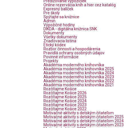
Predlžovanie výpožičiek
Online rezervácia kníh a hier cez katalóg
Expresný balíček
Pre školy
Spýtajte sa knižnice
Admin
Výpožičné hodiny
DIKDA - digitálna knižnica SNK
Dokumenty
Všetky dokumenty
Zriaďovacia listina
Etický kódex
Rozbor činnosti a hospodárenia
Pravidlá ochrany osobných údajov
Povinné informácie
Projekty
Akadémia moderného knihovníka
Akadémia moderného knihovníka 2025
Akadémia moderného knihovníka 2024
Akadémia moderného knihovníka 2023
Akadémia moderného knihovníka 2022
Akadémia moderného knihovníka 2021
Rozčítajme Košice
Rozčítajme Košice 2026
Rozčítajme Košice 2025
Rozčítajme Košice 2024
Rozčítajme Košice 2023
Rozčítajme Košice 2022
Motivačné aktivity s detským čitateľom
Motivačné aktivity s detským čitateľom 2025
Motivačné aktivity s detským čitateľom 2024
Motivačné aktivity s detským čitateľom 2023