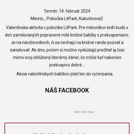
Termín: 14. február 2024
Miesto_ Pobočka LitPark, Kukučínova2
Valentínska aktivita v pobočke LitPark. Pre milovníkov kníh budú v
deň zamilovaných pripravené milé knižné balíčky s prekvapeniami.
Je na návštevníkoch, či sa nechajú na knižné rande pozvať a
zariskovať. Ak áno, potom si možno vyskúšajú prečítať aj čosi
mimo svoj obľúbený literárny žáner, čo môže byť nakoniec
prekvapivo dobré...
Akcia valentínskych balíčkov platí len do vyčerpania.
NÁŠ
FACEBOOK
trade show bags