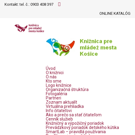
Kontakt: tel. č.:
0903 408 397
ONLINE KATALÓG
Úvod
O knižnici
O nás
Kto sme
Logo knižnice
Organizačná štruktúra
Fotogaléria
Partneri
Zoznam aktualít
Virtuálna prehliadka
Info čitateľovi
Ako a prečo sa stať čitateľom
Cenník služieb
Knižničný a výpožičný poriadok
Prevádzkový poriadok detského kútika
SmartLab – pravidlá používania