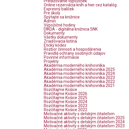
Predlžovanie výpožičiek
Online rezervácia kníh a hier cez katalóg
Expresný balíček
Pre školy
Spýtajte sa knižnice
Admin
Výpožičné hodiny
DIKDA - digitálna knižnica SNK
Dokumenty
Všetky dokumenty
Zriaďovacia listina
Etický kódex
Rozbor činnosti a hospodárenia
Pravidlá ochrany osobných údajov
Povinné informácie
Projekty
Akadémia moderného knihovníka
Akadémia moderného knihovníka 2025
Akadémia moderného knihovníka 2024
Akadémia moderného knihovníka 2023
Akadémia moderného knihovníka 2022
Akadémia moderného knihovníka 2021
Rozčítajme Košice
Rozčítajme Košice 2026
Rozčítajme Košice 2025
Rozčítajme Košice 2024
Rozčítajme Košice 2023
Rozčítajme Košice 2022
Motivačné aktivity s detským čitateľom
Motivačné aktivity s detským čitateľom 2025
Motivačné aktivity s detským čitateľom 2024
Motivačné aktivity s detským čitateľom 2023