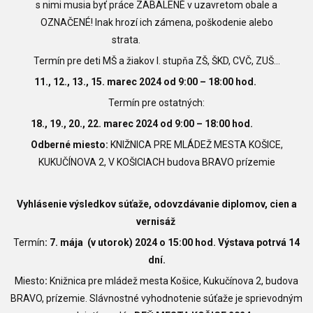
s nimi musia byť práce ZABALENÉ v uzavretom obale a
OZNAČENÉ! Inak hrozí ich zámena, poškodenie alebo
strata.
Termín pre deti MŠ a žiakov I. stupňa ZŠ, ŠKD, CVČ, ZUŠ...
11., 12., 13., 15. marec 2024 od 9:00 – 18:00 hod.
Termín pre ostatných:
18., 19., 20., 22. marec 2024 od 9:00 – 18:00 hod.
Odberné miesto:
KNIŽNICA PRE MLÁDEŽ MESTA KOŠICE,
KUKUČÍNOVA 2, V KOŠICIACH budova BRAVO prízemie
Vyhlásenie výsledkov súťaže, odovzdávanie diplomov, cien a
vernisáž
Termín
: 7
. mája (v utorok) 2024 o 15:00 hod. Výstava potrvá 14
dní.
Miesto
:
Knižnica pre mládež mesta Košice, Kukučínova 2, budova
BRAVO, prízemie. Slávnostné vyhodnotenie súťaže je sprievodným