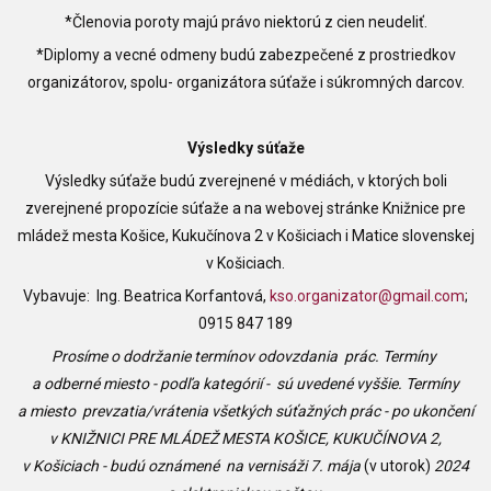
*Členovia poroty majú právo niektorú z cien neudeliť.
*Diplomy a vecné odmeny budú zabezpečené z prostriedkov
organizátorov, spolu- organizátora súťaže i súkromných darcov.
Výsledky súťaže
Výsledky súťaže budú zverejnené v médiách, v ktorých boli
zverejnené propozície súťaže a na webovej stránke Knižnice pre
mládež mesta Košice, Kukučínova 2 v Košiciach i Matice slovenskej
v Košiciach.
Vybavuje: Ing. Beatrica Korfantová,
kso.organizator@gmail.com
;
0915 847 189
Prosíme o dodržanie termínov odovzdania prác. Termíny
a odberné miesto - podľa kategórií - sú uvedené vyššie. Termíny
a miesto prevzatia/vrátenia všetkých súťažných prác - po ukončení
v KNIŽNICI PRE MLÁDEŽ MESTA KOŠICE, KUKUČÍNOVA 2,
v Košiciach - budú oznámené na vernisáži 7. mája
(v utorok)
2024