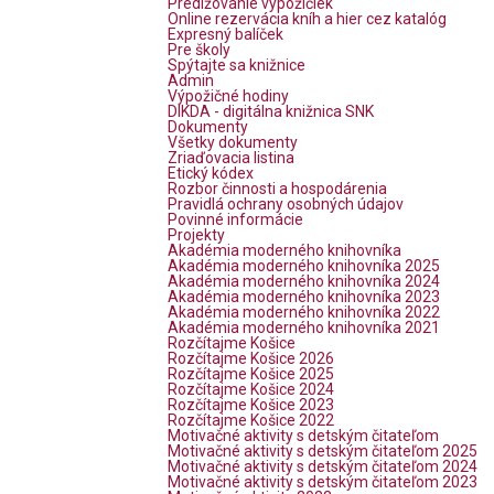
Predlžovanie výpožičiek
Online rezervácia kníh a hier cez katalóg
Expresný balíček
Pre školy
Spýtajte sa knižnice
Admin
Výpožičné hodiny
DIKDA - digitálna knižnica SNK
Dokumenty
Všetky dokumenty
Zriaďovacia listina
Etický kódex
Rozbor činnosti a hospodárenia
Pravidlá ochrany osobných údajov
Povinné informácie
Projekty
Akadémia moderného knihovníka
Akadémia moderného knihovníka 2025
Akadémia moderného knihovníka 2024
Akadémia moderného knihovníka 2023
Akadémia moderného knihovníka 2022
Akadémia moderného knihovníka 2021
Rozčítajme Košice
Rozčítajme Košice 2026
Rozčítajme Košice 2025
Rozčítajme Košice 2024
Rozčítajme Košice 2023
Rozčítajme Košice 2022
Motivačné aktivity s detským čitateľom
Motivačné aktivity s detským čitateľom 2025
Motivačné aktivity s detským čitateľom 2024
Motivačné aktivity s detským čitateľom 2023