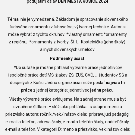
podujatím osláv
DEŇ MESTA KOŠICE 2024
Téma
nie je vymedzená. Základom je spracovanie slovenského
ľudového ornamentu v ľubovoľnej výtvarnej technike. Autor si
môže vybrať z týchto okruhov:
*
vlastný ornament; *ornamenty
z regiónu; *ornamenty z tvorby Št. L. Kostelníčka (jeho školy)
a iných slovenských umelcov.
Podmienky účasti
*Do súťaže je možné prihlásiť výtvarné práce jednotlivcov
i spoločné práce detí MŠ, žiakov ZŠ, ZUŠ, CVČ, ... študentov SŠ a
dospelých z Košíc. Jedna organizácia môže poslať
najviac tri
práce
z jednej kategórie; jednotlivec
jednu prácu
.
Všetky výtvarné práce evidujeme. Na zadnej strane musia byť
označené štítkom – slúži ako prihláška - s údajmi: meno a
priezvisko autora; ročník /vek,/ názov diela; pripravujúci pedagóg:
e-mail a telefón; adresa školy, e-mail a telefón školy; riaditeľ školy:
e-mail a telefón. V kategórii D: meno a priezvisko, vek; názov diela;