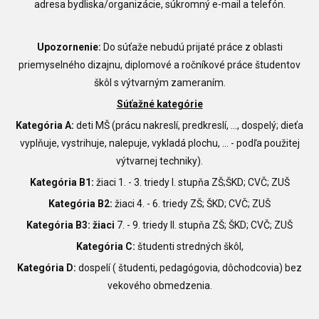
adresa bydliska/organizácie, súkromný e-mail a telefón.
Upozornenie:
Do súťaže nebudú prijaté práce z oblasti
priemyselného dizajnu, diplomové a ročníkové práce študentov
škôl s výtvarným zameraním.
Súťažné kategórie
Kategória A:
deti MŠ (prácu nakreslí, predkreslí, ..., dospelý; dieťa
vyplňuje, vystrihuje, nalepuje, vykladá plochu, ... - podľa použitej
výtvarnej techniky).
Kategória B1:
žiaci 1. - 3. triedy I. stupňa ZŠ;ŠKD; CVČ; ZUŠ
Kategória B2:
žiaci 4. - 6. triedy ZŠ; ŠKD; CVČ; ZUŠ
Kategória B3: žiaci
7. - 9. triedy II. stupňa ZŠ; ŠKD; CVČ; ZUŠ
Kategória C:
študenti stredných škôl,
Kategória D:
dospelí ( študenti, pedagógovia, dôchodcovia) bez
vekového obmedzenia.