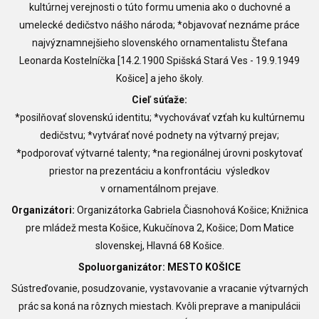
kultúrnej verejnosti o túto formu umenia ako o duchovné a
umelecké dedičstvo nášho národa; *objavovať neznáme práce
najvýznamnejšieho slovenského ornamentalistu Štefana
Leonarda Kostelníčka [14.2.1900 Spišská Stará Ves - 19.9.1949
Košice] a jeho školy.
Cieľ súťaže:
*posilňovať slovenskú identitu; *vychovávať vzťah ku kultúrnemu
dedičstvu; *vytvárať nové podnety na výtvarný prejav;
*podporovať výtvarné talenty; *na regionálnej úrovni poskytovať
priestor na prezentáciu a konfrontáciu výsledkov
v ornamentálnom prejave.
Organizátori:
Organizátorka Gabriela Čiasnohová Košice; Knižnica
pre mládež mesta Košice, Kukučínova 2, Košice; Dom Matice
slovenskej, Hlavná 68 Košice.
Spoluorganizátor: MESTO KOŠICE
Sústreďovanie, posudzovanie, vystavovanie a vracanie výtvarných
prác sa koná na rôznych miestach. Kvôli preprave a manipulácii