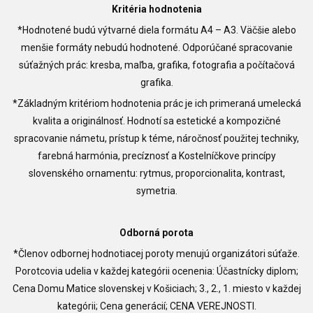
Kritéria hodnotenia
*Hodnotené budú výtvarné diela formátu A4 – A3. Väčšie alebo
menšie formáty nebudú hodnotené. Odporúčané spracovanie
súťažných prác: kresba, maľba, grafika, fotografia a počítačová
grafika.
*Základným kritériom hodnotenia prác je ich primeraná umelecká
kvalita a originálnosť. Hodnotí sa estetické a kompozičné
spracovanie námetu, prístup k téme, náročnosť použitej techniky,
farebná harmónia, precíznosť a Kostelníčkove princípy
slovenského ornamentu: rytmus, proporcionalita, kontrast,
symetria.
Odborná porota
*Členov odbornej hodnotiacej poroty menujú organizátori súťaže.
Porotcovia udelia v každej kategórii ocenenia: Účastnícky diplom;
Cena Domu Matice slovenskej v Košiciach; 3., 2., 1. miesto v každej
kategórii; Cena generácií; CENA VEREJNOSTI.