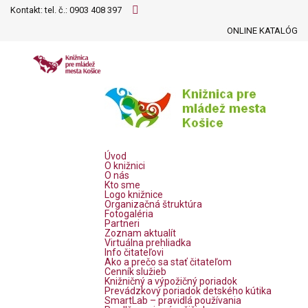
Kontakt: tel. č.:
0903 408 397
ONLINE KATALÓG
Úvod
O knižnici
O nás
Kto sme
Logo knižnice
Organizačná štruktúra
Fotogaléria
Partneri
Zoznam aktualít
Virtuálna prehliadka
Info čitateľovi
Ako a prečo sa stať čitateľom
Cenník služieb
Knižničný a výpožičný poriadok
Prevádzkový poriadok detského kútika
SmartLab – pravidlá používania