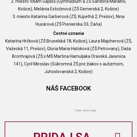
2. miesto Viliam Gajdoš (Gymnázium a ZŠ Sándora Máraiho,
Košice), Melánia Estočinová (ZŠ Gemerská 2, Košice)
3. miesto Katarína Garberová (ZŠ, Kúpeľná 2, Prešov), Nina
Husárová (ZŠ Pionierska 33, Čaňa)
Čestné uznania
Katarína Hrčková (ZŠ Bruselská 18, Košice), Laura Majcherová (ZŠ,
Važecká 11, Prešov), Gloria Maria Hatoková (ZŠ Petrovany), Daša
Brontvajová (ZŠ s MŠ Martina Hamuljaka Oravská Jasenica
141), Cyril Miroslav (Súkromná ZŠ pre žiakov s autizmom,
Juhoslovanská 2, Košice)
NÁŠ
FACEBOOK
trade show bags