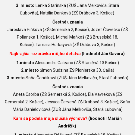
3. miesto
Lenka Starinská (ZUŠ Jána Melkoviča, Stará
Ľubovňa), Natália Danková (ZŠ Drábova 3, Košice)
Čestné uznania
Jaroslava Piňková (ZŠ Gemerská 2, Košice), Jozef Človečko (ZŠ
Polianska 1, Košice), Michal Maňkoš (ZŠ Bruselská 18,
Košice), Tamara Horkayová (ZŠ Drábová 3, Košice)
Najkrajšia rozprávka môjho detstva
(hodnotil Ján Gavura)
1.miesto
Alessandro Galeano (ZŠ Staničná 13 Košice)
2.miesto
Šimon Sudzina ZŠ Pionierska 33, Čaňa)
3.miesto
Soňa Čandíková (ZUŠ Jána Melkoviča, Stará Ľubovňa)
Čestné uznania
Aneta Csorba (ZŠ Gemerská 2, Košice), Ela Vavreková (ZŠ
Gemerská 2, Košice), Jessica Červená ZŠ Drábová 3, Košice), Sofia
Mária Danielovičová (ZUŠ Jána Melkoviča, Stará Ľubovňa)
Kam sa podela moja slušná výchova?
(hodnotil Marián
Andričík)