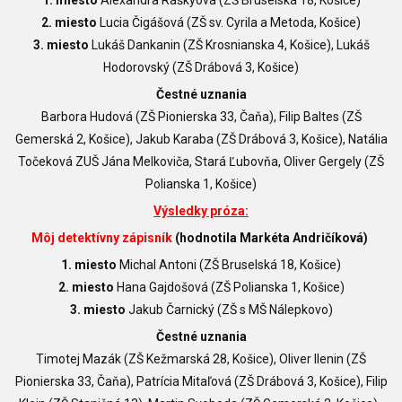
1. miesto
Alexandra Ráškyová (ZŠ Bruselská 18, Košice)
2. miesto
Lucia Čigášová (ZŠ sv. Cyrila a Metoda, Košice)
3. miesto
Lukáš Dankanin (ZŠ Krosnianska 4, Košice), Lukáš
Hodorovský (ZŠ Drábová 3, Košice)
Čestné uznania
Barbora Hudová (ZŠ Pionierska 33, Čaňa), Filip Baltes (ZŠ
Gemerská 2, Košice), Jakub Karaba (ZŠ Drábová 3, Košice), Natália
Točeková ZUŠ Jána Melkoviča, Stará Ľubovňa, Oliver Gergely (ZŠ
Polianska 1, Košice)
Výsledky próza:
Môj detektívny zápisník
(hodnotila Markéta Andričíková)
1. miesto
Michal Antoni (ZŠ Bruselská 18, Košice)
2. miesto
Hana Gajdošová (ZŠ Polianska 1, Košice)
3. miesto
Jakub Čarnický (ZŠ s MŠ Nálepkovo)
Čestné uznania
Timotej Mazák (ZŠ Kežmarská 28, Košice),
Oliver Ilenin (ZŠ
Pionierska 33, Čaňa),
Patrícia Mitaľová (ZŠ Drábová 3, Košice),
Filip