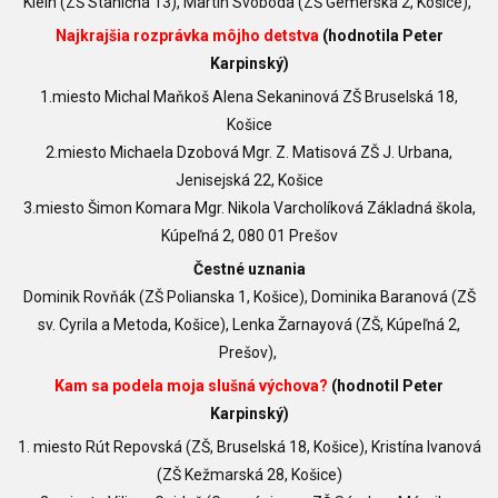
Klein (ZŠ Staničná 13),
Martin Svoboda (ZŠ Gemerská 2, Košice),
Najkrajšia rozprávka môjho detstva
(hodnotila Peter
Karpinský)
1.miesto Michal Maňkoš Alena Sekaninová ZŠ Bruselská 18,
Košice
2.miesto Michaela Dzobová Mgr. Z. Matisová ZŠ J. Urbana,
Jenisejská 22, Košice
3.miesto Šimon Komara Mgr. Nikola Varcholíková Základná škola,
Kúpeľná 2, 080 01 Prešov
Čestné uznania
Dominik Rovňák (ZŠ Polianska 1, Košice), Dominika Baranová (ZŠ
sv. Cyrila a Metoda, Košice), Lenka Žarnayová (ZŠ, Kúpeľná 2,
Prešov),
Kam sa podela moja slušná výchova?
(hodnotil Peter
Karpinský)
1. miesto Rút Repovská (ZŠ, Bruselská 18, Košice), Kristína Ivanová
(ZŠ Kežmarská 28, Košice)