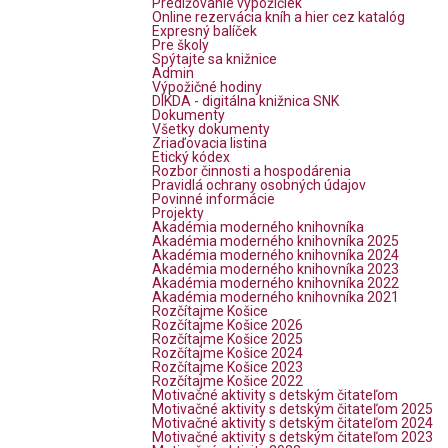
Predlžovanie výpožičiek
Online rezervácia kníh a hier cez katalóg
Expresný balíček
Pre školy
Spýtajte sa knižnice
Admin
Výpožičné hodiny
DIKDA - digitálna knižnica SNK
Dokumenty
Všetky dokumenty
Zriaďovacia listina
Etický kódex
Rozbor činnosti a hospodárenia
Pravidlá ochrany osobných údajov
Povinné informácie
Projekty
Akadémia moderného knihovníka
Akadémia moderného knihovníka 2025
Akadémia moderného knihovníka 2024
Akadémia moderného knihovníka 2023
Akadémia moderného knihovníka 2022
Akadémia moderného knihovníka 2021
Rozčítajme Košice
Rozčítajme Košice 2026
Rozčítajme Košice 2025
Rozčítajme Košice 2024
Rozčítajme Košice 2023
Rozčítajme Košice 2022
Motivačné aktivity s detským čitateľom
Motivačné aktivity s detským čitateľom 2025
Motivačné aktivity s detským čitateľom 2024
Motivačné aktivity s detským čitateľom 2023