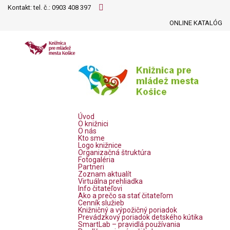
Kontakt: tel. č.:
0903 408 397
ONLINE KATALÓG
Úvod
O knižnici
O nás
Kto sme
Logo knižnice
Organizačná štruktúra
Fotogaléria
Partneri
Zoznam aktualít
Virtuálna prehliadka
Info čitateľovi
Ako a prečo sa stať čitateľom
Cenník služieb
Knižničný a výpožičný poriadok
Prevádzkový poriadok detského kútika
SmartLab – pravidlá používania