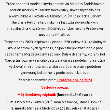
Práce hodnotili tradične štyria porotcovia Markéta Andričíková a
Marián
Andričík z Katedry slovakistiky, slovanských filológií
a komunikácie Filozofickej fakulty UPJŠ v Košiciach s Jánom
Gavura, a Petrom Karpinským z Inštitútu slovakistických,
mediálnych a knižničných štúdií Filozofickej fakulty Prešovskej
univerzity v Prešove.
Témy pre rok 2023 inšpirovali k písaniu 228 žiakov z 31 základných
škôl a osemročných gymnázií, najpočetnejšie zastúpenie prác
patrilo téme Môj detektívny zápisník. Ďalšie dve témy, ktorými boli
Najkrajšia rozprávka môjho detstva a Kam sa podela moja slušná
výchova? mali približne rovnaké zastúpenie prác a podobne
vyrovnaný bol pomer v počte poézie k próze.
Zborník ocenených prác:
Literárne Košice 2023
Výsledky poézia:
Môj detektívny zápisník
(hodnotil Ján Gavura)
1. miesto
Marek Tomus (ZUŠ Jána Melkoviča, Stará Ľubovňa)
2. miesto
Michaela Medviďová (ZŠ Bruselská 18, Košice)