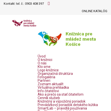
Kontakt: tel. č.:
0903 408 397
ONLINE KATALÓG
Úvod
O knižnici
O nás
Kto sme
Logo knižnice
Organizačná štruktúra
Fotogaléria
Partneri
Zoznam aktualít
Virtuálna prehliadka
Info čitateľovi
Ako a prečo sa stať čitateľom
Cenník služieb
Knižničný a výpožičný poriadok
Prevádzkový poriadok detského kútika
SmartLab – pravidlá používania