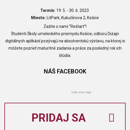
Termín:
19. 5. - 30. 6. 2023
Miesto:
LitPark, Kukučínova 2, Košice
Zažite s nami “Reštart”!
Študenti Školy umeleckého priemyslu Košice,
odboru Dizajn
digitálnych aplikácií
pozývajú na absolventskú výstavu, na ktorej si
môžete pozrieť maturitné zadania a práce za posledný rok ich
štúdia.
NÁŠ
FACEBOOK
trade show bags
PRIDAJ SA