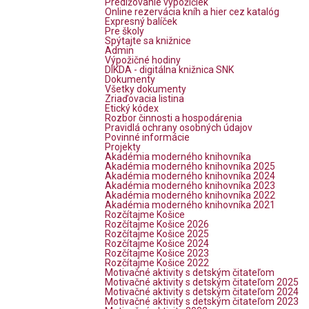
Predlžovanie výpožičiek
Online rezervácia kníh a hier cez katalóg
Expresný balíček
Pre školy
Spýtajte sa knižnice
Admin
Výpožičné hodiny
DIKDA - digitálna knižnica SNK
Dokumenty
Všetky dokumenty
Zriaďovacia listina
Etický kódex
Rozbor činnosti a hospodárenia
Pravidlá ochrany osobných údajov
Povinné informácie
Projekty
Akadémia moderného knihovníka
Akadémia moderného knihovníka 2025
Akadémia moderného knihovníka 2024
Akadémia moderného knihovníka 2023
Akadémia moderného knihovníka 2022
Akadémia moderného knihovníka 2021
Rozčítajme Košice
Rozčítajme Košice 2026
Rozčítajme Košice 2025
Rozčítajme Košice 2024
Rozčítajme Košice 2023
Rozčítajme Košice 2022
Motivačné aktivity s detským čitateľom
Motivačné aktivity s detským čitateľom 2025
Motivačné aktivity s detským čitateľom 2024
Motivačné aktivity s detským čitateľom 2023