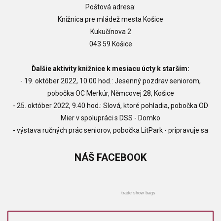
Poštová adresa:
Knižnica pre mládež mesta Košice
Kukučínova 2
043 59 Košice
Ďalšie aktivity knižnice k mesiacu úcty k starším:
- 19. október 2022, 10.00 hod.: Jesenný pozdrav seniorom,
pobočka OC Merkúr, Němcovej 28, Košice
- 25. október 2022, 9.40 hod.: Slová, ktoré pohladia, pobočka OD
Mier v spolupráci s DSS - Domko
- výstava ručných prác seniorov, pobočka LitPark - pripravuje sa
NÁŠ
FACEBOOK
trade show bags