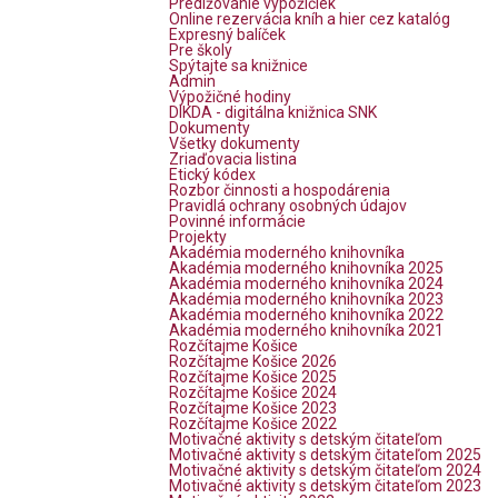
Predlžovanie výpožičiek
Online rezervácia kníh a hier cez katalóg
Expresný balíček
Pre školy
Spýtajte sa knižnice
Admin
Výpožičné hodiny
DIKDA - digitálna knižnica SNK
Dokumenty
Všetky dokumenty
Zriaďovacia listina
Etický kódex
Rozbor činnosti a hospodárenia
Pravidlá ochrany osobných údajov
Povinné informácie
Projekty
Akadémia moderného knihovníka
Akadémia moderného knihovníka 2025
Akadémia moderného knihovníka 2024
Akadémia moderného knihovníka 2023
Akadémia moderného knihovníka 2022
Akadémia moderného knihovníka 2021
Rozčítajme Košice
Rozčítajme Košice 2026
Rozčítajme Košice 2025
Rozčítajme Košice 2024
Rozčítajme Košice 2023
Rozčítajme Košice 2022
Motivačné aktivity s detským čitateľom
Motivačné aktivity s detským čitateľom 2025
Motivačné aktivity s detským čitateľom 2024
Motivačné aktivity s detským čitateľom 2023