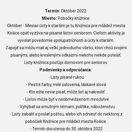
Termín:
Október 2022
Miesto:
Pobočky knižnice
Október - Mesiac úcty k starším je tu Knižnica pre mládež mesta
Košice opäť vyzýva na písanie listov seniorom. Cieľom aktivity je
vyvolať povedomie spolupatričnosti a úcty k starším.
Zapojiť sa môžu malí aj veľkí, jednoducho všetci, ktorí chcú svojimi
písanými, alebo kreslenými odkazmi niekoho niekde potešiť.
Listy knižnica postúpi domovom pre seniorov.
Podmienky a odporúčania:
- Listy písané rukou
- Pestré farby, milé oslovenia, láskavé slová
- Kto ešte nevie písať, môže list aj nakresliť
- Listov môže byť v neobmedzenom množstve
- Vyhýbať sa smutným témam, politike, náboženstvu
- Listy zabaliť a poslať poštou, alebo ich odniesť do niektorej z
pobočiek Knižnice pre mládež mesta Košice.
- Termín doručenia do 30. októbra 2022