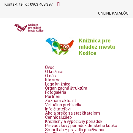
Kontakt: tel. č.:
0903 408 397
ONLINE KATALÓG
Úvod
O knižnici
O nás
Kto sme
Logo knižnice
Organizačná štruktúra
Fotogaléria
Partneri
Zoznam aktualít
Virtuálna prehliadka
Info čitateľovi
Ako a prečo sa stať čitateľom
Cenník služieb
Knižničný a výpožičný poriadok
Prevádzkový poriadok detského kútika
SmartLab – pravidlá používania