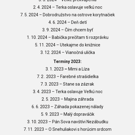
2. 4. 2024
–
Terka oslavuje veľkú noc
7. 5. 2024
–
Dobrodružstvo na ostrove korytnačiek
4. 6. 2024
–
Deň detí
3. 9. 2024
– Čím chcem byť
1. 10. 2024 – Babička prečítam ti rozprávku
5. 11. 2024 – Utekajme do knižnice
3. 12. 2024 – Vianočná ulička
Termíny 2023:
3. 1. 2023
–
Mimi a Líza
7. 2 . 2023
–
Farebné strašidielka
7. 3. 2023
–
Stane sa zázrak
3. 4. 2023
–
Terka oslavuje Veľkú noc
2. 5. 2023
–
Majina záhrada
6. 6. 2023
–
Záhada pokazenej nálady
5. 9. 2023
–
Malý dopraváčik
3. 10. 2023
–
Pán Sova navštívi Nezábudku
7. 11. 2023
–
O Snehuliakovi s horúcim srdcom