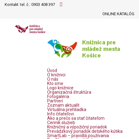
Kontakt: tel. č.:
0903 408 397
ONLINE KATALÓG
Úvod
O knižnici
O nás
Kto sme
Logo knižnice
Organizačná štruktúra
Fotogaléria
Partneri
Zoznam aktualít
Virtuálna prehliadka
Info čitateľovi
Ako a prečo sa stať čitateľom
Cenník služieb
Knižničný a výpožičný poriadok
Prevádzkový poriadok detského kútika
SmartLab – pravidlá používania