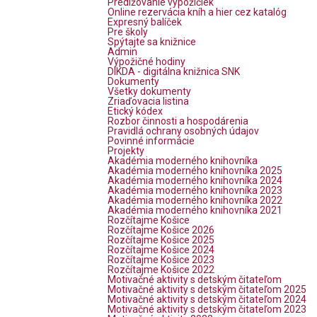
Predlžovanie výpožičiek
Online rezervácia kníh a hier cez katalóg
Expresný balíček
Pre školy
Spýtajte sa knižnice
Admin
Výpožičné hodiny
DIKDA - digitálna knižnica SNK
Dokumenty
Všetky dokumenty
Zriaďovacia listina
Etický kódex
Rozbor činnosti a hospodárenia
Pravidlá ochrany osobných údajov
Povinné informácie
Projekty
Akadémia moderného knihovníka
Akadémia moderného knihovníka 2025
Akadémia moderného knihovníka 2024
Akadémia moderného knihovníka 2023
Akadémia moderného knihovníka 2022
Akadémia moderného knihovníka 2021
Rozčítajme Košice
Rozčítajme Košice 2026
Rozčítajme Košice 2025
Rozčítajme Košice 2024
Rozčítajme Košice 2023
Rozčítajme Košice 2022
Motivačné aktivity s detským čitateľom
Motivačné aktivity s detským čitateľom 2025
Motivačné aktivity s detským čitateľom 2024
Motivačné aktivity s detským čitateľom 2023