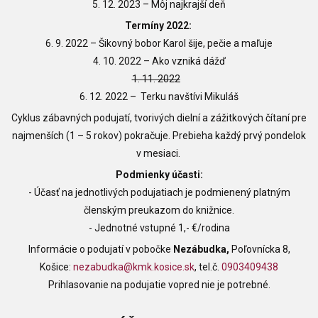
5. 12. 2023
–
Môj najkrajší deň
Termíny 2022:
6. 9. 2022
–
Šikovný bobor Karol šije, pečie a maľuje
4. 10. 2022 – Ako vzniká dážď
1. 11. 2022
6. 12. 2022 – Terku navštívi Mikuláš
Cyklus zábavných podujatí, tvorivých dielní a zážitkových čítaní pre
najmenších (1
–
5 rokov) pokračuje. Prebieha každý prvý pondelok
v mesiaci.
Podmienky účasti:
- Účasť na jednotlivých podujatiach je podmienený platným
členským preukazom do knižnice.
- Jednotné vstupné 1,- €/rodina
Informácie o podujatí v pobočke
Nezábudka,
Poľovnícka 8,
Košice:
nezabudka@kmk.kosice.sk
,
tel.č.
0903409438
Prihlasovanie na podujatie vopred nie je potrebné.