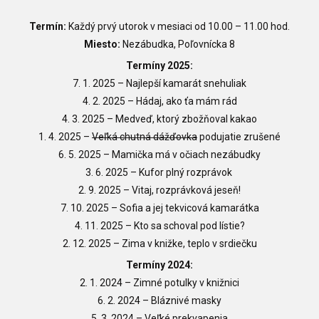
Termín:
Každý prvý utorok v mesiaci od 10.00
–
11.00 hod.
Miesto:
Nezábudka, Poľovnícka 8
Termíny 2025:
7. 1. 2025 – Najlepší kamarát snehuliak
4. 2. 2025
– Hádaj, ako ťa mám rád
4. 3. 2025
–
Medveď, ktorý zbožňoval kakao
1. 4. 2025
–
Veľká chutná dážďovka
podujatie zrušené
6. 5. 2025
–
Mamička má v očiach nezábudky
3. 6. 2025
–
Kufor plný rozprávok
2. 9. 2025
–
Vitaj, rozprávková jeseň!
7. 10. 2025
–
Sofia a jej tekvicová kamarátka
4. 11. 2025
–
Kto sa schoval pod lístie?
2. 12. 2025
–
Zima v knižke, teplo v srdiečku
Termíny 2024:
2. 1. 2024
–
Zimné potulky v knižnici
6. 2. 2024
–
Bláznivé masky
5. 3. 2024
–
Veľké prekvapenia