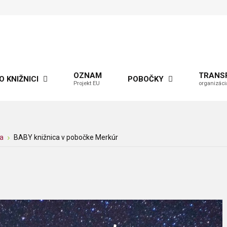
OZNAM
TRANS
O KNIŽNICI
POBOČKY
Projekt EU
organizáci
ca
BABY knižnica v pobočke Merkúr