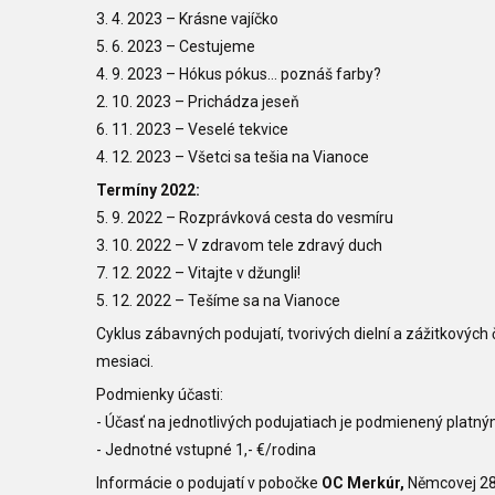
3. 4. 2023
–
Krásne vajíčko
5. 6. 2023
–
Cestujeme
4. 9. 2023
–
Hókus pókus... poznáš farby?
2. 10. 2023
–
Prichádza jeseň
6. 11. 2023
–
Veselé tekvice
4. 12. 2023 – Všetci sa tešia na Vianoce
Termíny 2022:
5. 9. 2022
–
Rozprávková cesta do vesmíru
3. 10. 2022
–
V zdravom tele zdravý duch
7. 12. 2022
–
Vitajte v džungli!
5. 12. 2022
–
Tešíme sa na Vianoce
Cyklus zábavných podujatí, tvorivých dielní a zážitkových
mesiaci.
Podmienky účasti:
- Účasť na jednotlivých podujatiach je podmienený platn
- Jednotné vstupné 1,- €/rodina
Informácie o podujatí v pobočke
OC Merkúr,
Němcovej 28