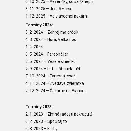
6. 10. 2025 –
Veveričky, čo sa škriepili
3. 11. 2025
– Jeseň v lese
1. 12. 2025
– Vo vianočnej pekárni
Termíny 2024:
5. 2. 2024
– Zohrej ma dráčik
4. 3. 2024
–
Hurá, Veľká noc
1. 4. 2024
6. 5. 2024
–
Farebná jar
3. 6. 2024
–
Veselé slniečko
2. 9. 2024
– Leto ešte nekončí
7. 10. 2024
– Farebná jeseň
4. 11. 2024
– Zvedavé zvieratká
2. 12. 2024
– Čakáme na Vianoce
Termíny 2023:
2. 1. 2023
–
Zimné radosti pokračujú
6. 2. 2023
–
Spočítaj to
6. 3. 2023
–
Farby