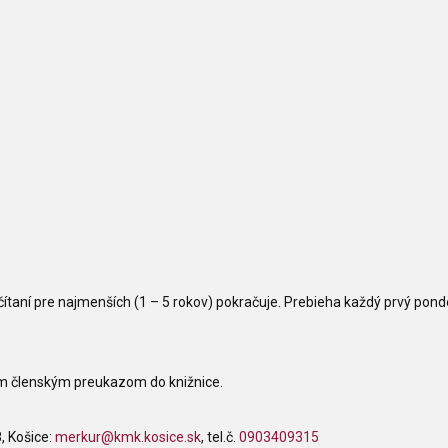
 čítaní pre najmenších (1
–
5 rokov) pokračuje. Prebieha každý prvý pond
ým členským preukazom do knižnice.
, Košice:
merkur@kmk.kosice.sk
,
tel.č.
0903409315